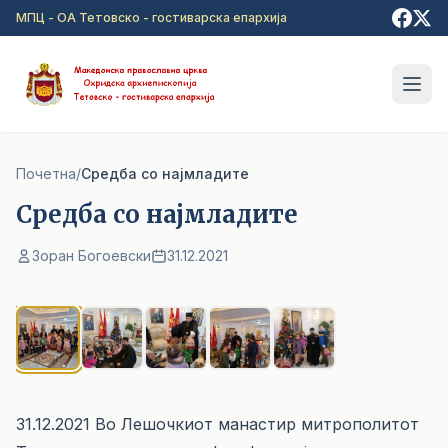
Прејди на главна содржина
МПЦ - ОА Тетовско - гостиварска епархија
Почетна
/
Средба со најмладите
Средба со најмладите
Зоран Богоевски
31.12.2021
1
/ 5
31.12.2021 Во Лешочкиот манастир митрополитот