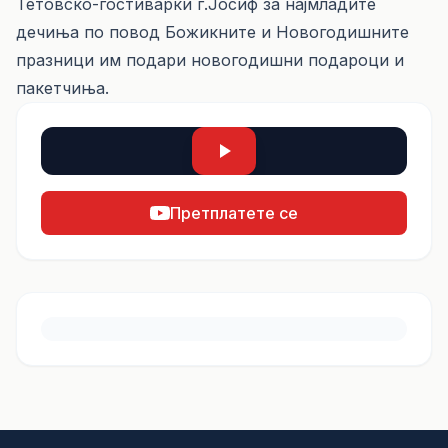
Тетовско-гостиварки г.Јосиф за најмладите
дечиња по повод Божикните и Новогодишните
празници им подари новогодишни подароци и
пакетчиња.
Претплатете се