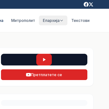
на
Митрополит
Епархија
Текстови
Претплатете се