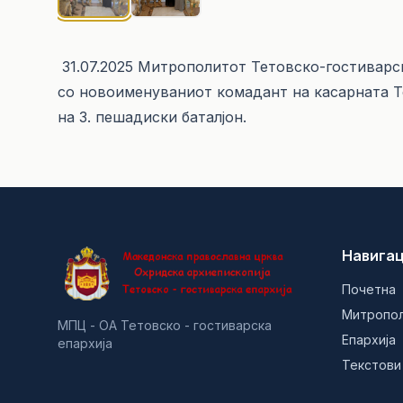
31.07.2025 Митрополитот Тетовско-гостиварс
со новоименуваниот комадант на касарната 
на 3. пешадиски баталјон.
Навигац
Почетна
Митропо
МПЦ - ОА Тетовско - гостиварска
Епархија
епархија
Текстови