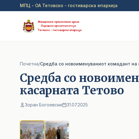
Прејди на главна содржина
МПЦ - ОА Тетовско - гостиварска епархија
Почетна
/
Средба со новоименуваниот комадант на 
Средба со новоиме
касарната Тетово
Зоран Богоевски
31.07.2025