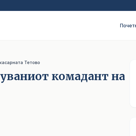
Почет
касарната Тетово
нуваниот комадант на
1
/ 2