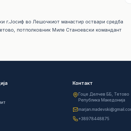
ки г.Јосиф во Лешочкиот манастир оствари средба
Тетово, потполковник Миле Станоевски командант
ија
Контакт
Гоце Делчев ББ, Тетово
Република Македонија
лит
marjan.madevski@gmail.c
+38978448875