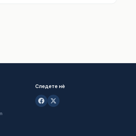
Следете нè
om