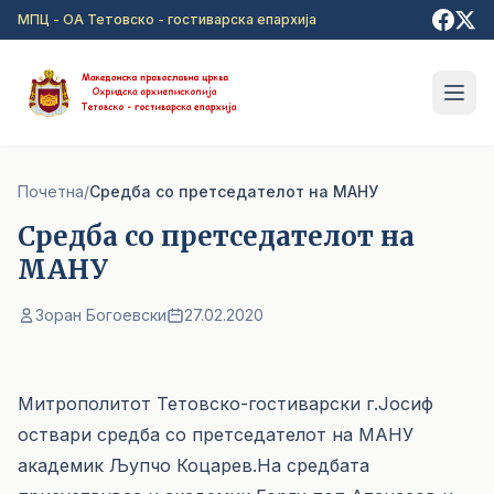
Прејди на главна содржина
МПЦ - ОА Тетовско - гостиварска епархија
Почетна
/
Средба со претседателот на МАНУ
Средба со претседателот на
МАНУ
Зоран Богоевски
27.02.2020
Митрополитот Тетовско-гостиварски г.Јосиф
оствари средба со претседателот на МАНУ
академик Љупчо Коцарев.На средбата