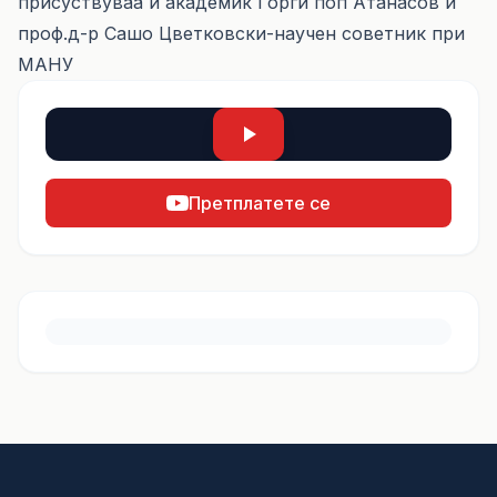
присуствуваа и академик Горги поп Атанасов и
проф.д-р Сашо Цветковски-научен советник при
МАНУ
Претплатете се