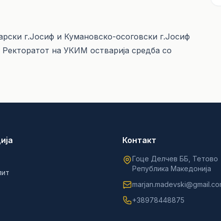
арски г.Јосиф и Кумановско-осоговски г.Јосиф
 Ректоратот на УКИМ остварија средба со
ија
Контакт
Гоце Делчев ББ, Тетово
Република Македонија
лит
marjan.madevski@gmail.c
+38978448875