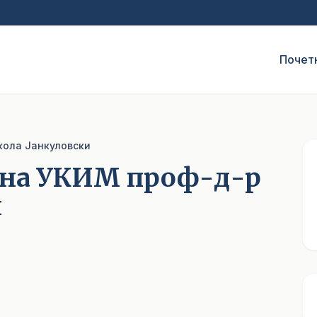
Почет
кола Јанкуловски
т на УКИМ проф-д-р
и
1
/ 2