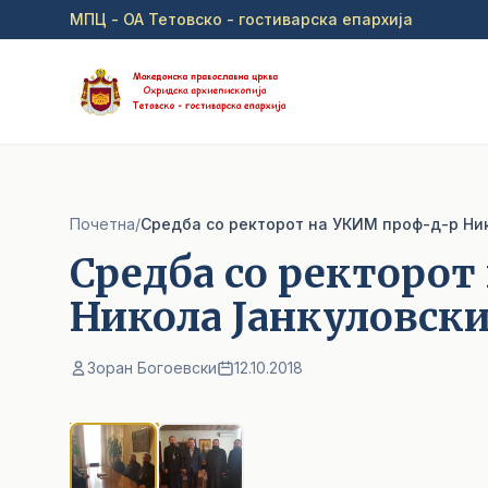
Прејди на главна содржина
МПЦ - ОА Тетовско - гостиварска епархија
Почетна
/
Средба со ректорот на УКИМ проф-д-р Ни
Средба со ректоро
Никола Јанкуловск
Зоран Богоевски
12.10.2018