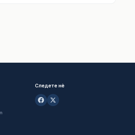
Следете нè
om