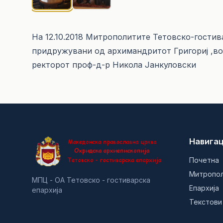
На 12.10.2018 Митрополитите Тетовско-гостив
придружувани од архимандритот Григориј ,во
ректорот проф-д-р Никола Јанкуловски
Навигац
Почетна
Митропо
МПЦ - ОА Тетовско - гостиварска
Епархија
епархија
Текстови