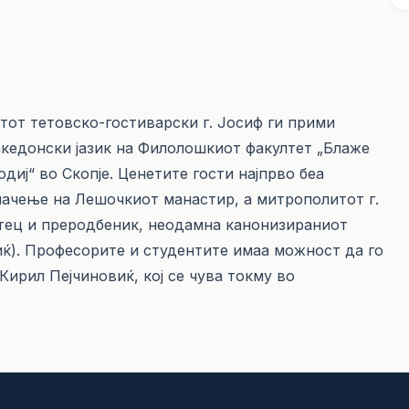
тот тетовско-гостиварски г. Јосиф ги прими
акедонски јазик на Филолошкиот факултет „Блаже
диј“ во Скопје. Ценетите гости најпрво беа
начење на Лешочкиот манастир, а митрополитот г.
тец и преродбеник, неодамна канонизираниот
иќ). Професорите и студентите имаа можност да го
Кирил Пејчиновиќ, кој се чува токму во