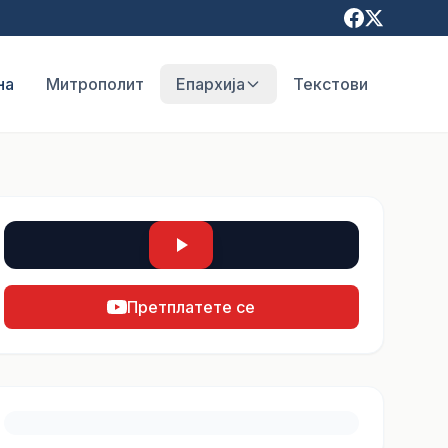
на
Митрополит
Епархија
Текстови
Претплатете се