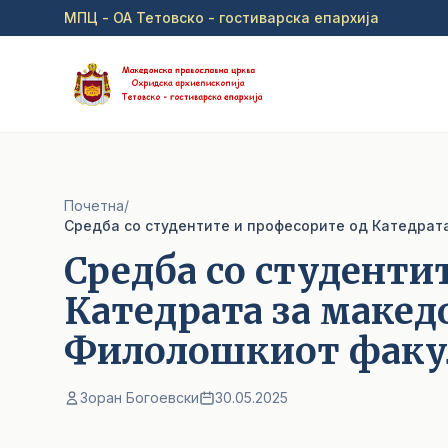
Прејди на главна содржина
МПЦ - ОА Тетовско - гостиварска епархија
Почетна
/
Средба со студенти
Катедрата за макед
Филолошкиот факул
Зоран Богоевски
30.05.2025