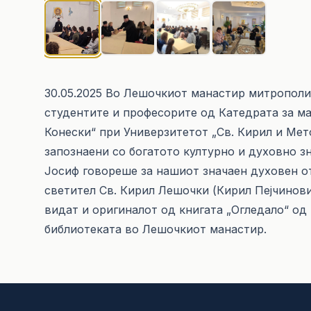
30.05.2025 Во Лешочкиот манастир митрополи
студентите и професорите од Катедрата за м
Конески“ при Универзитетот „Св. Кирил и Мето
запознаени со богатото културно и духовно з
Јосиф говореше за нашиот значаен духовен о
светител Св. Кирил Лешочки (Кирил Пејчинов
видат и оригиналот од книгата „Огледало“ од 
библиотеката во Лешочкиот манастир.