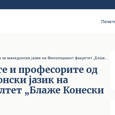
Почет
Средба со студентите и професорите од Катедрата за македонски јазик на Филолошкиот факултет „Блаже Конески
те и професорите од
онски јазик на
тет „Блаже Конески
1
/ 4