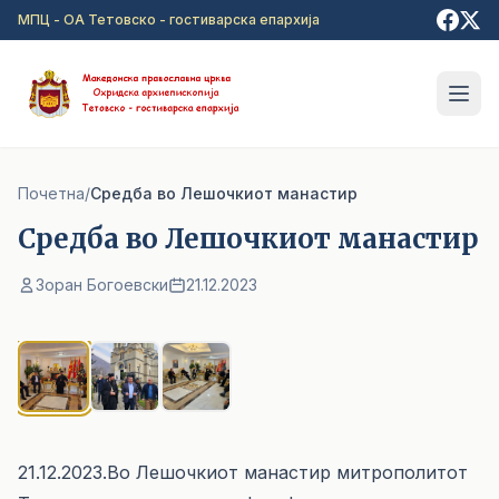
Прејди на главна содржина
МПЦ - ОА Тетовско - гостиварска епархија
Почетна
/
Средба во Лешочкиот манастир
Средба во Лешочкиот манастир
Зоран Богоевски
21.12.2023
1
/ 3
21.12.2023.Во Лешочкиот манастир митрополитот