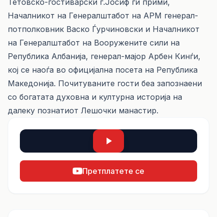
Тетовско-гостиварски г.Јосиф ги прими,
Началникот на Генералштабот на АРМ генерал-
потполковник Васко Ѓурчиновски и Началникот
на Генералштабот на Вооружените сили на
Република Албанија, генерал-мајор Арбен Кинѓи,
кој се наоѓа во официјална посета на Република
Македонија. Почитуваните гости беа запознаени
со богатата духовна и културна историја на
далеку познатиот Лешочки манастир.
Претплатете се