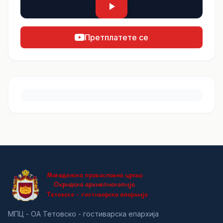
Претплатете се
МПЦ - ОА Тетовско - гостиварска епархија