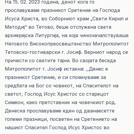
На 15. 02. 2023 година, денот кога го
прославуваме празникот Сретение на Господа
Исуса Христа, во Соборниот храм „Свети Кирил и
Методиј“ во Тетово, беше отслужена света
архиерејска Литургија, на која чиноначалствуваше
Неговото Високопреосвештенство Митрополитот
Тетовско-гостиварски г. Јосиф. Верниот народ се
причести со светите тајни. Во својата беседа
Митрополитот г. Јосиф истакна: ,,Денес е
празникот Сретение, и си спомнуваме за
средбата на Бог со човекот, на Спасителот на
светот, Господ Исус Христос со старецот
Симеон, како претставник на човечкиот род.
Денеска прославуваме еден од дванаесетте
големи празници, посветен на Сретението на
нашиот Спасител Господ Исус Христос во