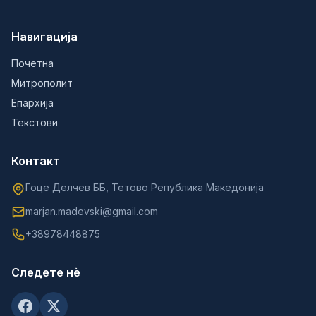
Навигација
Почетна
Митрополит
Епархија
Текстови
Контакт
Гоце Делчев ББ, Тетово Република Македонија
marjan.madevski@gmail.com
+38978448875
Следете нè