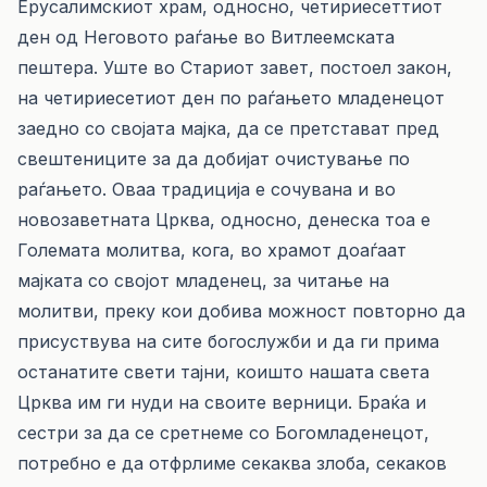
Ерусалимскиот храм, односно, четириесеттиот
ден од Неговото раѓање во Витлеемската
пештера. Уште во Стариот завет, постоел закон,
на четириесетиот ден по раѓањето младенецот
заедно со својата мајка, да се претстават пред
свештениците за да добијат очистување по
раѓањето. Оваа традиција е сочувана и во
новозаветната Црква, односно, денеска тоа е
Големата молитва, кога, во храмот доаѓаат
мајката со својот младенец, за читање на
молитви, преку кои добива можност повторно да
присуствува на сите богослужби и да ги прима
останатите свети тајни, коишто нашата света
Црква им ги нуди на своите верници. Браќа и
сестри за да се сретнеме со Богомладенецот,
потребно е да отфрлиме секаква злоба, секаков