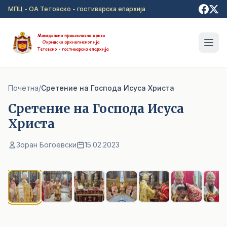
Прејди на главна содржина
МПЦ - ОА Тетовско - гостиварска епархија
Почетна
/
Сретение на Господа Исуса Христа
Сретение на Господа Исуса
Христа
Зоран Богоевски
15.02.2023
1
/ 9