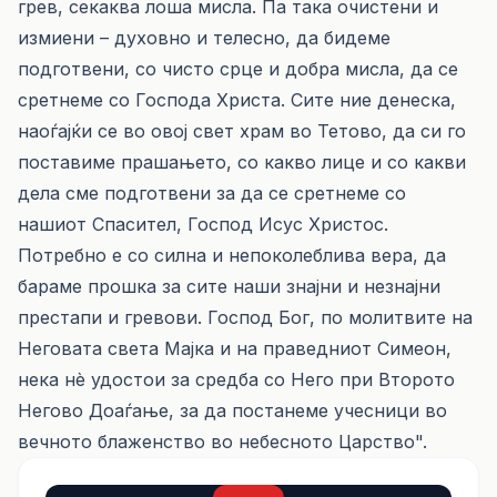
грев, секаква лоша мисла. Па така очистени и
измиени – духовно и телесно, да бидеме
подготвени, со чисто срце и добра мисла, да се
сретнеме со Господа Христа. Сите ние денеска,
наоѓајќи се во овој свет храм во Тетово, да си го
поставиме прашањето, со какво лице и со какви
дела сме подготвени за да се сретнеме со
нашиот Спасител, Господ Исус Христос.
Потребно е со силна и непоколеблива вера, да
бараме прошка за сите наши знајни и незнајни
престапи и гревови. Господ Бог, по молитвите на
Неговата света Мајка и на праведниот Симеон,
нека нè удостои за средба со Него при Второто
Негово Доаѓање, за да постанеме учесници во
вечното блаженство во небесното Царство".