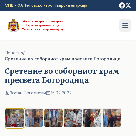
Прејди на главна содржина
МПЦ - ОА Тетовско - гостиварска епархија
Почетна
/
Сретение во соборниот храм пресвета Богородица
Сретение во соборниот храм
пресвета Богородица
Зоран Богоевски
15.02.2022
1
/ 6