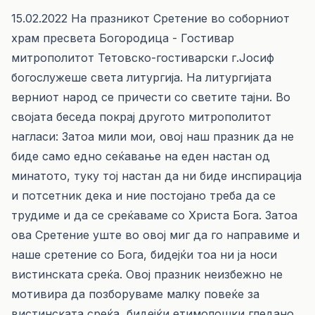
15.02.2022 На празникот Сретение во соборниот
храм пресвета Богородица - Гостивар
митрополитот Тетовско-гостиварски г.Јосиф
богослужеше света литургија. На литургијата
верниот народ се причести со светите тајни. Во
својата беседа покрај другото митрополитот
нагласи: Затоа мили мои, овој наш празник да не
биде само едно сеќавање на еден настан од
минатото, туку тој настан да ни биде инспирација
и потсетник дека и ние постојано треба да се
трудиме и да се среќаваме со Христа Бога. Затоа
ова Сретение уште во овој миг да го направиме и
наше сретение со Бога, бидејќи тоа ни ја носи
вистинската среќа. Овој празник неизбежно не
мотивира да позборуваме малку повеќе за
вистинската среќа, бидејќи етимолошки гледано,