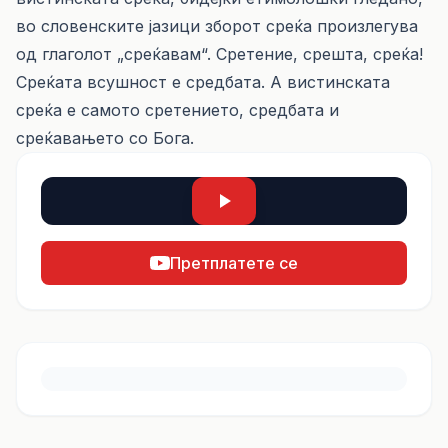
во словенските јазици зборот среќа произлегува
од глаголот „среќавам“. Сретение, срешта, среќа!
Среќата всушност е средбата. А вистинската
среќа е самото сретението, средбата и
среќавањето со Бога.
Претплатете се