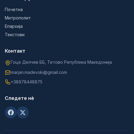
Почетна
Митрополит
Епархија
Текстови
Контакт
Гоце Делчев ББ, Тетово Република Македонија
marjan.madevski@gmail.com
+38978448875
Следете нè