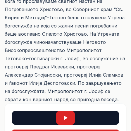
кога го прославуваме светиот настан на
Погребението Христово, во Соборниот храм “Св.
Кирил и Методиј"-Тетово беше отслужена Утрена
богослужба на која со жални песни погребални
беше воспеано Опелото Христово. На Утрената
богослужба чиноначалствуваше Неговото
Високопреосвештенство Митрополитот
Тетовско-гостиварски г. Јосиф, во сослужение на
протоереј Предраг Исаевски, протоереј
Александар Стојаноски, протоереј Илија Сламков
и ѓаконот Илија Деспотовски. По завршувањето
на богослужбата, Митрополитот г. Јосиф се
обрати кон верниот народ со пригодна беседа.