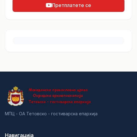
Претплатете се
МПЦ - ОА Тетовско - гостиварска епархија
Навигација