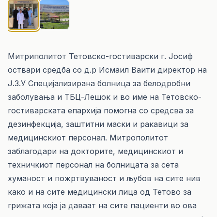
Митриполитот Тетовско-гостиварски г. Јосиф
оствари средба со д.р Исмаил Ваити директор на
Ј.З.У Специјализирана болница за белодробни
заболувања и ТБЦ-Лешок и во име на Тетовско-
гостиварската епархија помогна со средсва за
дезинфекција, заштитни маски и ракавици за
медицинскиот персонал. Митрополитот
заблагодари на докторите, медицинскиот и
техничкиот персонал на болницата за сета
хуманост и пожртвуваност и љубов на сите нив
како и на сите медицински лица од Тетово за
грижата која ја даваат на сите пациенти во ова