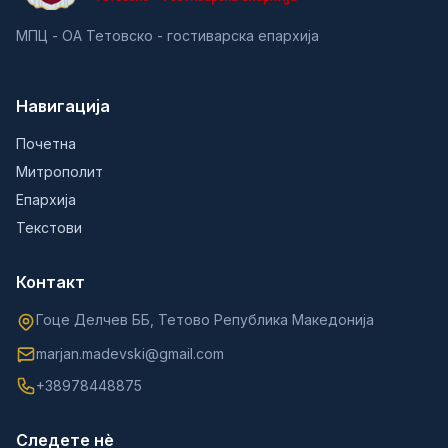
МПЦ - ОА Тетовско - гостиварска епархија
Навигација
Почетна
Митрополит
Епархија
Текстови
Контакт
Гоце Делчев ББ, Тетово Република Македонија
marjan.madevski@gmail.com
+38978448875
Следете нè