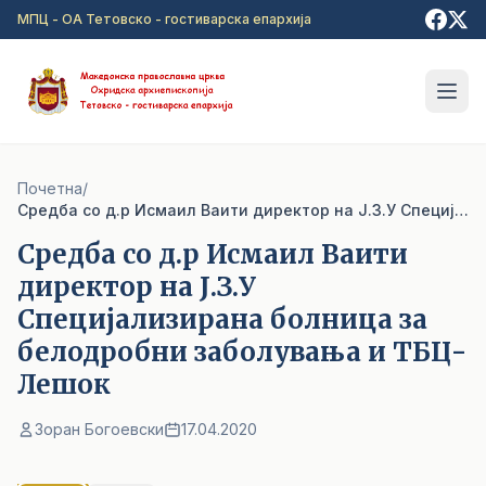
Прејди на главна содржина
МПЦ - ОА Тетовско - гостиварска епархија
Почетна
/
Средба со д.р Исмаил Ваити директор на Ј.З.У Специјализирана болница за белодробни заболувања и ТБЦ-Лешок
Средба со д.р Исмаил Ваити
директор на Ј.З.У
Специјализирана болница за
белодробни заболувања и ТБЦ-
Лешок
Зоран Богоевски
17.04.2020
1
/ 2