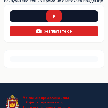
исклучитело тешко време на светската пандемија.
Претплатете се