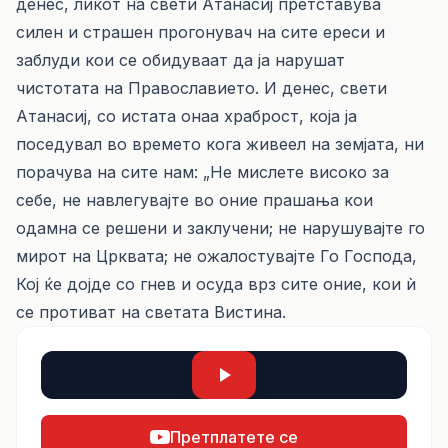
денес, ликот на свети Атанасиј претставува
силен и страшен прогонувач на сите ереси и
заблуди кои се обидуваат да ја нарушат
чистотата на Православието. И денес, свети
Атанасиј, со истата онаа храброст, која ја
поседувал во времето кога живеел на земјата, ни
порачува на сите нам: „Не мислете високо за
себе, не навлегувајте во оние прашања кои
одамна се решени и заклучени; не нарушувајте го
мирот на Црквата; не ожалостувајте Го Господа,
Кој ќе дојде со гнев и осуда врз сите оние, кои ѝ
се противат на светата Вистина.
Претплатете се