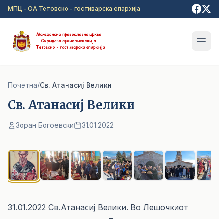
Прејди на главна содржина
МПЦ - ОА Тетовско - гостиварска епархија
Почетна
/
Св. Атанасиј Велики
Св. Атанасиј Велики
Зоран Богоевски
31.01.2022
1
/ 10
31.01.2022 Св.Атанасиј Велики. Во Лешочкиот