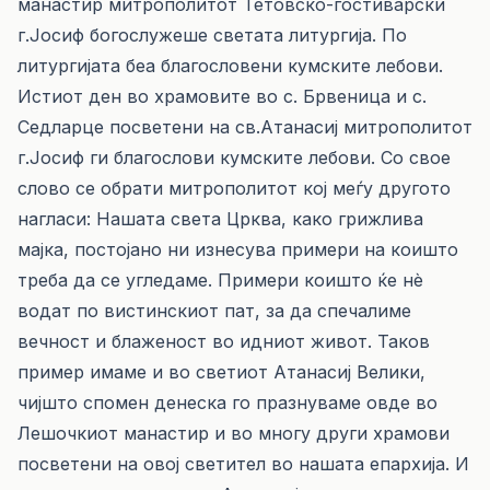
манастир митрополитот Тетовско-гостиварски
г.Јосиф богослужеше светата литургија. По
литургијата беа благословени кумските лебови.
Истиот ден во храмовите во с. Брвеница и с.
Седларце посветени на св.Атанасиј митрополитот
г.Јосиф ги благослови кумските лебови. Со свое
слово се обрати митрополитот кој меѓу другото
нагласи: Нашата света Црква, како грижлива
мајка, постојано ни изнесува примери на коишто
треба да се угледаме. Примери коишто ќе нè
водат по вистинскиот пат, за да спечалиме
вечност и блаженост во идниот живот. Таков
пример имаме и во светиот Атанасиј Велики,
чијшто спомен денеска го празнуваме овде во
Лешочкиот манастир и во многу други храмови
посветени на овој светител во нашата епархија. И