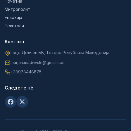
Почетна
Митрополит
Епархија
Текстови
Контакт
Гоце Делчев ББ, Тетово Република Македонија
marjan.madevski@gmail.com
+38978448875
Следете нè