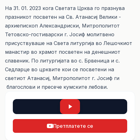
На 31. 01. 2023 кога Светата Црква го празнува
празникот посветен на Св. Атанасиј Велики -
архиепископ Александриски, Митрополитот
Тетовско-гостиварски г. Јосиф молитвено
присуствуваше на Света литургија во Лешочкиот
манастир во храмот посветен на денешниот
славеник. По литургијата во с. Брвеница и с.
Седларце во црквите кои се посветени на
светиот Атанасиј, Митрополитот г. Јосиф ги
благослови и пресече кумските лебови.
Претплатете се