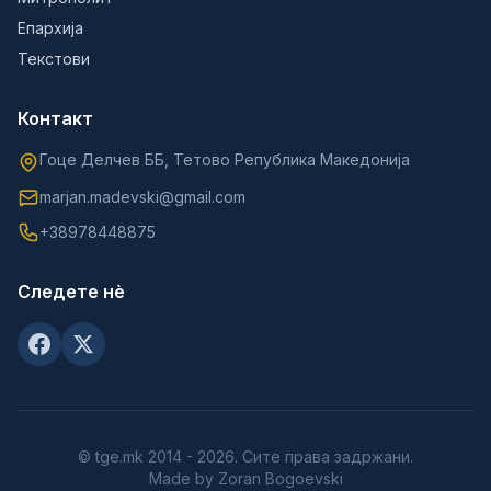
Епархија
Текстови
Контакт
Гоце Делчев ББ, Тетово Република Македонија
marjan.madevski@gmail.com
+38978448875
Следете нè
© tge.mk 2014 - 2026. Сите права задржани.
Made by Zoran Bogoevski