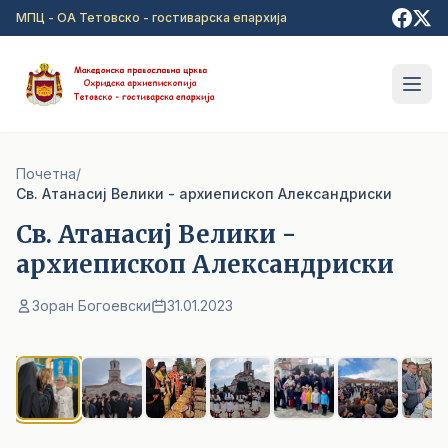
Прејди на главна содржина
МПЦ - ОА Тетовско - гостиварска епархија
Почетна
/
Св. Атанасиј Велики - архиепископ Александриски
Св. Атанасиј Велики -
архиепископ Александриски
Зоран Богоевски
31.01.2023
1
/ 9