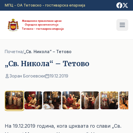
Прејди на главна содржина
МПЦ - ОА Тетовско - гостиварска епархија
Почетна
/
„Св. Никола“ – Тетово
„Св. Никола“ – Тетово
Зоран Богоевски
19.12.2019
1
/ 7
На 19.12.2019 година, кога црквата го слави „Св.