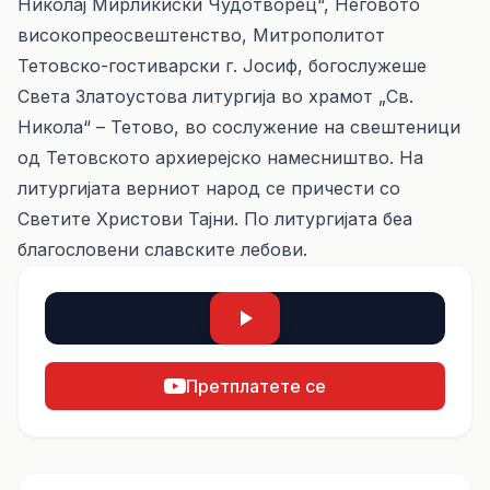
Николај Мирликиски Чудотворец“, Неговото
високопреосвештенство, Митрополитот
Тетовско-гостиварски г. Јосиф, богослужеше
Света Златоустова литургија во храмот „Св.
Никола“ – Тетово, во сослужение на свештеници
од Тетовското архиерејско намесништво. На
литургијата верниот народ се причести со
Светите Христови Тајни. По литургијата беа
благословени славските лебови.
Претплатете се