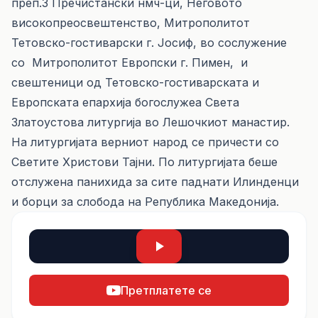
преп.3 Пречистански нмч-ци, Неговото
високопреосвештенство, Митрополитот
Тетовско-гостиварски г. Јосиф, во сослужение
со Митрополитот Европски г. Пимен, и
свештеници од Тетовско-гостиварската и
Европската епархија богослужеа Света
Златоустова литургија во Лешочкиот манастир.
На литургијата верниот народ се причести со
Светите Христови Тајни. По литургијата беше
отслужена панихида за сите паднати Илинденци
и борци за слобода на Република Македонија.
Претплатете се