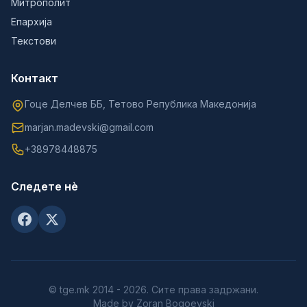
Митрополит
Епархија
Текстови
Контакт
Гоце Делчев ББ, Тетово Република Македонија
marjan.madevski@gmail.com
+38978448875
Следете нè
© tge.mk 2014 - 2026. Сите права задржани.
Made by Zoran Bogoevski