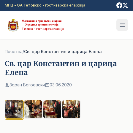
Прејди на главна содржина
МПЦ - ОА Тетовско - гостиварска епархија
Почетна
/
Св. цар Константин и царица Елена
Св. цар Константин и царица
Елена
Зоран Богоевски
03.06.2020
1
/ 4