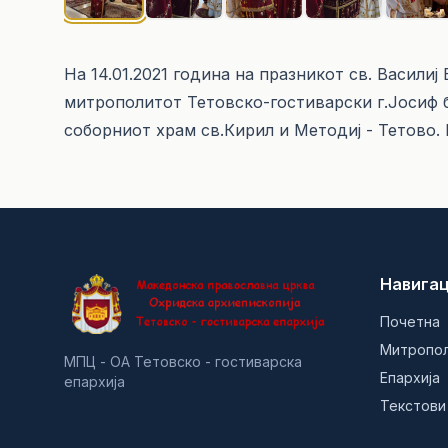
На 14.01.2021 година на празникот св. Васили
митрополитот Тетовско-гостиварски г.Јосиф 
соборниот храм св.Кирил и Методиј - Тетово.
Навигац
Почетна
Митропо
МПЦ - ОА Тетовско - гостиварска
Епархија
епархија
Текстови