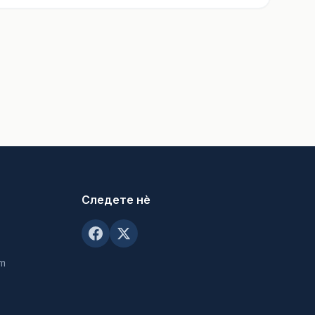
Следете нè
om