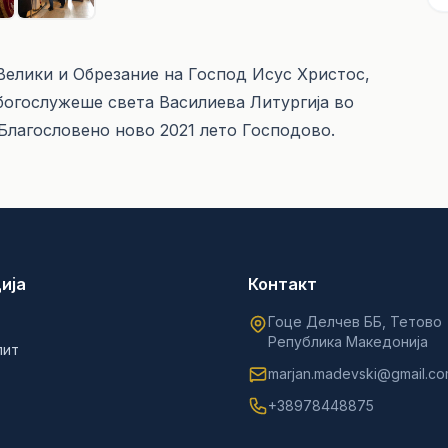
ј Велики и Обрезание на Господ Исус Христос,
богослужеше света Василиева Литургија во
 Благословено ново 2021 лето Господово.
ија
Контакт
Гоце Делчев ББ, Тетово
Република Македонија
лит
marjan.madevski@gmail.c
+38978448875