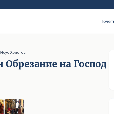
Почет
 Исус Христос
и Обрезание на Господ
1
/ 6