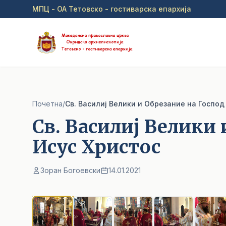
Прејди на главна содржина
МПЦ - ОА Тетовско - гостиварска епархија
Почетна
/
Св. Василиј Велики и Обрезание на Господ
Св. Василиј Велики 
Исус Христос
Зоран Богоевски
14.01.2021