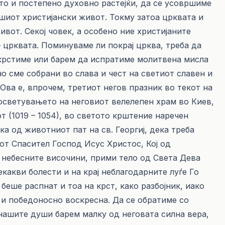
то и постепено духовно растејќи, да се усовршиме
ашиот христијански живот. Токму затоа црквата и
вот. Секој човек, а особено ние христијаните
 црквата. Поминуваме ли покрај црква, треба да
екрстиме или барем да испратиме молитвена мисла
о сме собрани во слава и чест на светиот славен и
Ова е, впрочем, третиот негов празник во текот на
осветувањето на неговиот велелепен храм во Киев,
 (1019 – 1054), во светото крштение наречен
ка од животниот пат на св. Георгиј, дека треба
от Спасител Господ Исус Христос, Кој од
 небесните височини, прими тело од Света Дева
какви болести и на крај неблагодарните луѓе Го
еше распнат и тоа на крст, како разбојник, иако
о и победоносно воскресна. Да се обратиме со
 нашите души барем малку од неговата силна вера,