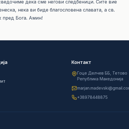
сведочиме дека сме негови следбеници. Сите вие
неска, нека ви биде благословена славата, а св.
 пред Бога. Амин!
ија
Контакт
Гоце Делчев ББ, Тетово
Република Македонија
лит
marjan.madevski@gmail.c
+38978448875