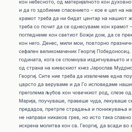
кон небесното, од материјалното кон духовно
и да го здобиеме спасението – кое е цел на н
храмот треба да ни бидат центар на нашиот жи
треба со почит да се однесуваме кон храмот –
погледнеме кон светиот Божји дом, да се пр
кон него. Денес, мили мои, повторно празничн
сефален великомаченик Георгиј Победоносец. 
годината, кога се спомнува издигнувањето и 
од страна на киевскиот кнез Јарослав Мудриот
Георгиј. Сите ние треба да извлечеме една поу
цврсто да веруваме и да Го исповедаме наши
преголема љубов кон човечкиот род, слезе од
Марија, поучуваше, правеше чуда, лекуваше се
предадоа, претрпе страдања и понижувања и б
не направи никаков грев, но исто така славн
искрена молитва кон св. Георгиј, да всади во