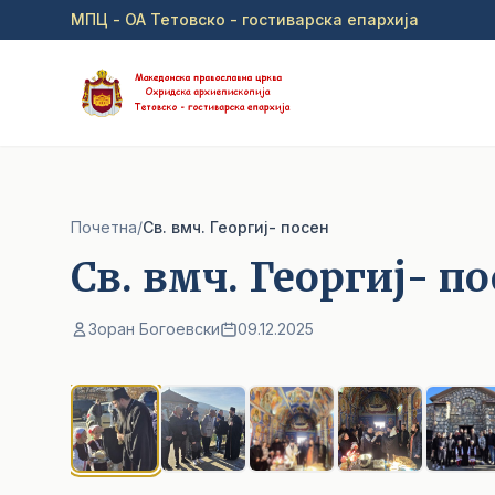
Прејди на главна содржина
МПЦ - ОА Тетовско - гостиварска епархија
Почетна
/
Св. вмч. Георгиј- посен
Св. вмч. Георгиј- п
Зоран Богоевски
09.12.2025