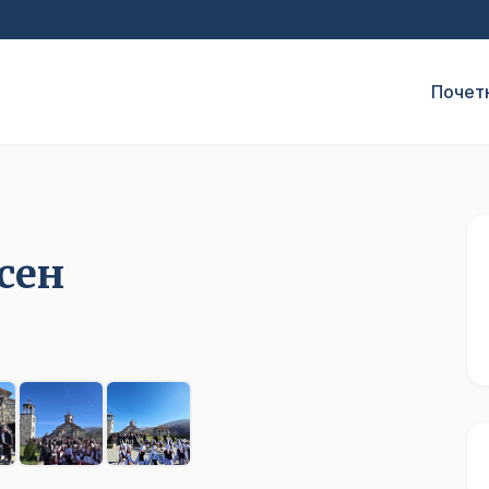
Почет
осен
1
/ 7