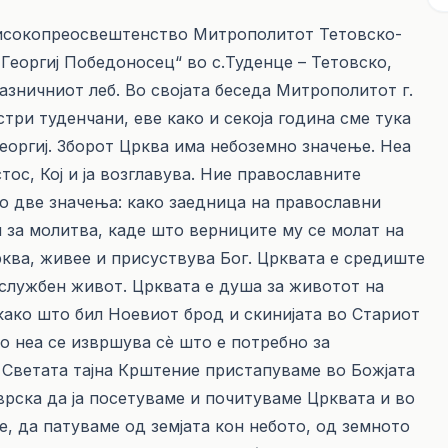
о Високопреосвештенство Митрополитот Тетовско-
 Георгиј Победоносец“ во с.Туденце – Тетовско,
зничниот леб. Во својата беседа Митрополитот г.
стри туденчани, еве како и секоја година сме тука
Георгиј. Зборот Црква има небоземно значење. Неа
ос, Кој и ја возглавува. Ние православните
о две значења: како заедница на православни
м за молитва, каде што верниците му се молат на
рква, живее и присуствува Бог. Црквата е средиште
службен живот. Црквата е душа за животот на
како што бил Ноевиот брод и скинијата во Стариот
о неа се извршува сѐ што е потребно за
у Светата тајна Крштение пристапуваме во Божјата
врска да ја посетуваме и почитуваме Црквата и во
е, да патуваме од земјата кон небото, од земното