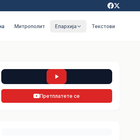
на
Митрополит
Епархија
Текстови
Претплатете се