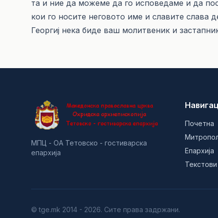
та и ние да можеме да го исповедаме и да по
кои го носите неговото име и славите слава де
Георгиј нека биде ваш молитвеник и застапник
Навигац
Почетна
Митропо
МПЦ - ОА Тетовско - гостиварска
Епархија
епархија
Текстови
© tge.mk 2014 - 2026. Сите права задржани.