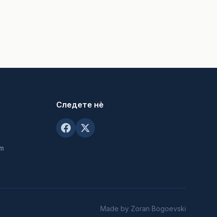
Следете нè
om
Made by Zoran Bogoevski