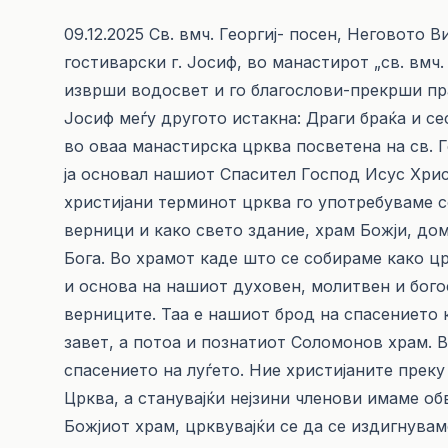
09.12.2025 Св. вмч. Георгиј- посен, Неговот
гостиварски г. Јосиф, во манастирот „св. вмч.
изврши водосвет и го благослови-прекрши пра
Јосиф меѓу другото истакна: Драги браќа и се
во оваа манастирска црква посветена на св. 
ја основал нашиот Спасител Господ Исус Христ
христијани терминот црква го употребуваме с
верници и како свето здание, храм Божји, до
Бога. Во храмот каде што се собираме како ц
и основа на нашиот духовен, молитвен и бого
верниците. Таа е нашиот брод на спасението 
завет, а потоа и познатиот Соломонов храм. В
спасението на луѓето. Ние христијаните прек
Црква, а станувајќи нејзини членови имаме об
Божјиот храм, црквувајќи се да се издигнувам