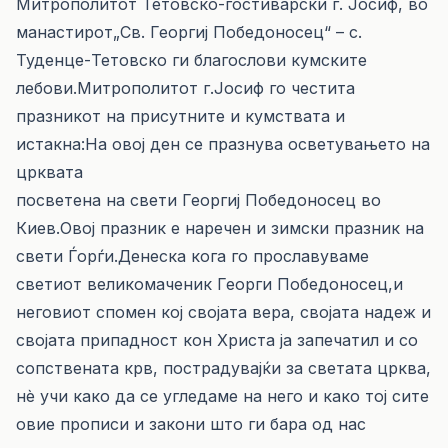
Митрополитот Тетовско-гостиварски г. Јосиф, во
манастирот„Св. Георгиј Победоносец“ – с.
Туденце-Тетовско ги благослови кумските
лебови.Митрополитот г.Јосиф го честита
празникот на присутните и кумствата и
истакна:На овој ден се празнува осветувањето на
црквата
посветена на свети Георгиј Победоносец во
Киев.Овој празник е наречен и зимски празник на
свети Ѓорѓи.Денеска кога го прославуваме
светиот великомаченик Георги Победоносец,и
неговиот спомен кој својата вера, својата надеж и
својата припадност кон Христа ја запечатил и со
сопствената крв, пострадувајќи за светата црква,
нè учи како да се угледаме на него и како тој сите
овие прописи и закони што ги бара од нас