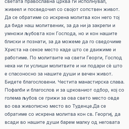
светата православна црква ги исполнувал,
живеел и посведочил со својот сопствен живот.
Да се обратиме со искрена молитва кон него тој
да биде наш молитвеник, за да ни ја закрепи и
умножи љубовта кон Господа, но и кон нашите
блиски и познати, за да можеме да го сведочиме
Христа на секое место каде што се движиме и
работиме. По молитвите на свети Георги, Господ
нека ни ги услиши молитвите и ни подари сè што
е спасоносно за нашите души и вечен живот.
Бидете благословени. Честита манастирска слава.
Пофалби и благослов и за црковниот одбор, кој со
голема љубов се грижи за ова свето место овде
во ова живописно место во Туденце.Да се
обратиме со искрена молитва кон св. Георгиј, да
всади во нашите души барем малку од неговата