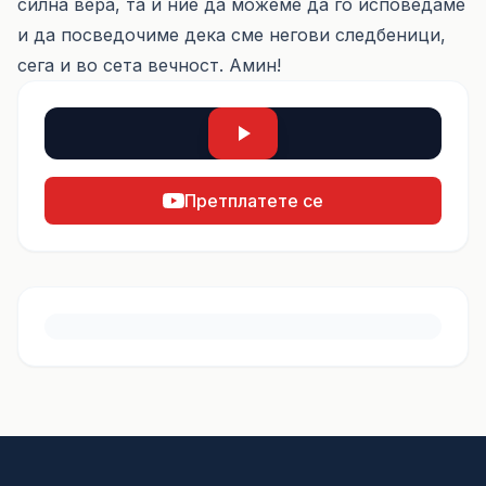
силна вера, та и ние да можеме да го исповедаме
и да посведочиме дека сме негови следбеници,
сега и во сета вечност. Амин!
Претплатете се