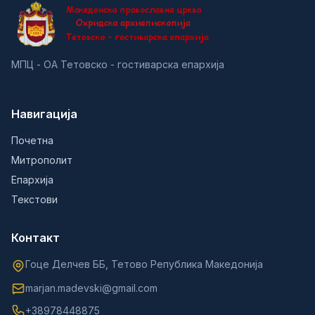
МПЦ - ОА Тетовско - гостиварска епархија
Навигација
Почетна
Митрополит
Епархија
Текстови
Контакт
Гоце Делчев ББ, Тетово Република Македонија
marjan.madevski@gmail.com
+38978448875