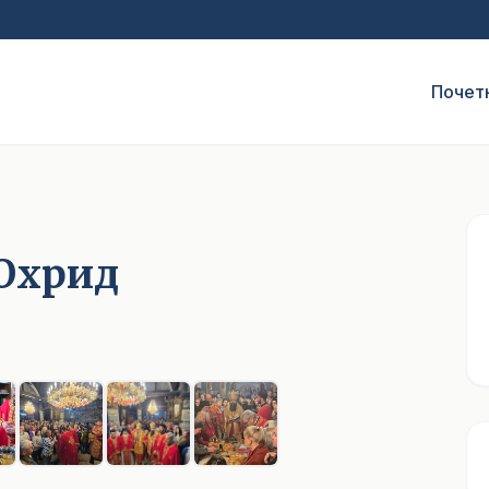
Почет
 Охрид
1
/ 8