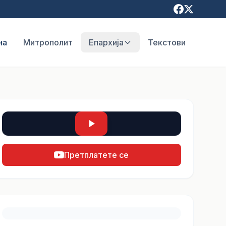
на
Митрополит
Епархија
Текстови
Претплатете се