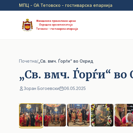
Прејди на главна содржина
МПЦ - ОА Тетовско - гостиварска епархија
Почетна
/
„Св. вмч. Ѓорѓи“ во Охрид
„Св. вмч. Ѓорѓи“ во
Зоран Богоевски
06.05.2025