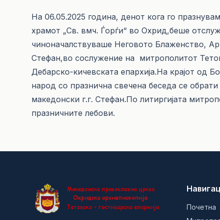
На 06.05.2025 година, денот кога го празнув
храмот „Св. вмч. Ѓорѓи“ во Охрид,беше отслуж
чиноначалствуваше Неговото Блаженство, Арх
Стефан,во сослужение на митрополитот Тето
Дебарско-кичевската епархија.На крајот од Бо
народ со празнична свечена беседа се обрат
македонски г.г. Стефан.По литиргијата митро
празничните лебови.
Навигац
Почетна