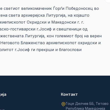
аме светиот великомаченик Ѓорѓи Победоносец во
ена света архиерејска Литургија, на којашто
иепископот Охридски и Македонски г. г.
вско-гостиварски г.Јосиф и свештеници од
жествената Литургија, кон големиот број на верен
и Неговото Блаженство архиепископот охридски и
политот г.Јосиф ги прекрши и благослови
ија
Контакт
Гоце Делчев ББ, Тетово
Република Македонија