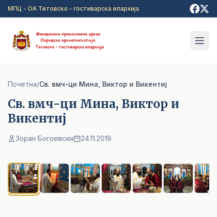
Прејди на главна содржина
МПЦ - ОА Тетовско - гостиварска епархија
Почетна
/
Св. вмч-ци Мина, Виктор и Викентиј
Св. вмч-ци Мина, Виктор и
Викентиј
Зоран Богоевски
24.11.2019
1
/ 7