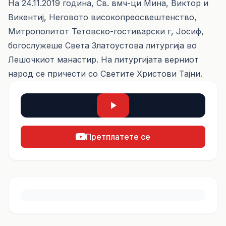
На 24.11.2019 година, Св. вмч-ци Мина, Виктор и
Викентиј, Неговото високопреосвештенство,
Митрополитот Тетовско-гостиварски г, Јосиф,
богослужеше Света Златоустова литургија во
Лешочкиот манастир. На литургијата верниот
народ се причести со Светите Христови Тајни.
Претплатете се