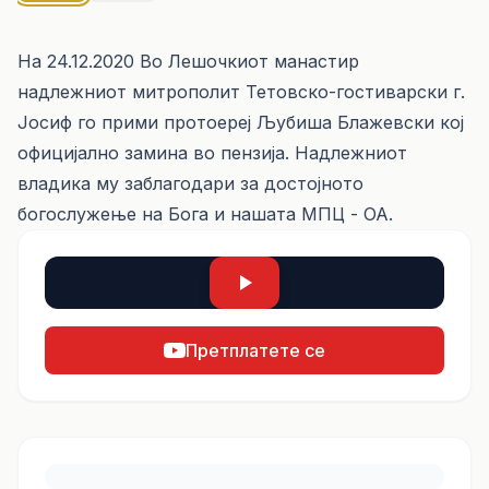
На 24.12.2020 Во Лешочкиот манастир
надлежниот митрополит Тетовско-гостиварски г.
Јосиф го прими протоереј Љубиша Блажевски кој
официјално замина во пензија. Надлежниот
владика му заблагодари за достојното
богослужење на Бога и нашата МПЦ - ОА.
Претплатете се