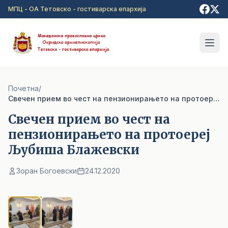
Прејди на главна содржина
МПЦ - ОА Тетовско - гостиварска епархија
Почетна
/
Свечен прием во чест на пензионирањето на протоереј Љубиша Блажевски
Свечен прием во чест на
пензионирањето на протоереј
Љубиша Блажевски
Зоран Богоевски
24.12.2020
1
/ 2