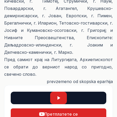
кичевски, г. Тимотеј, Струмички, г. Наум,
Повардарски, г. Агатангел, Крушевско-
демирхисарски, г. Јован, Европски, г. Пимен,
Брегалнички, г. Иларион, Тетовско-гостиварски, г.
Јосиф и Кумановско-осоговски, г. Григориј; и
Нивните Преосвештенства, Епископите:
Дељадровско-илинденски, г. Јоаким и
Делчевско-каменички, г. Марко.
Пред самиот крај на Литургијата, Архиепископот
се обрати до верниот народ со пригодно,
свечено слово.
prevzemeno od
skopska eparhija
Претплатете се