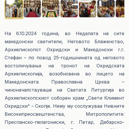
На 6.10.2024 година, во Неделата на сите
македонски светители, Неговото Блаженство,
Архиепископот Охридски и Македонски г.г.
Стефан – по повод 25-годишнината од неговото
востоличување на тронот на Охридската
Архиепископија, возобновена во лицето на
Македонската Православна Црква –
чиноначалствуваше на Светата Литургија во
Архиепископскиот соборен храм „Свети Климент
Охридски“ – Скопје. Нему му сослужуваа Нивните
Високипреосвештенства, Митрополитите:
Преспанско-пелагониски, г. Петар, Дебарско-