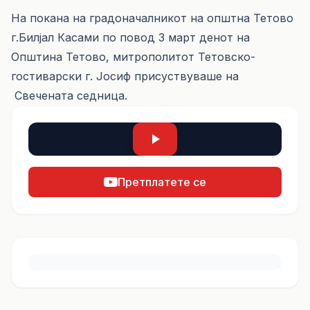
На покана на градоначалникот на општна Тетово
г.Билјал Касами по повод 3 март денот на
Општина Тетово, митрополитот Тетовско-
гостиварски г. Јосиф присуствуваше на
Свечената седница.
Претплатете се