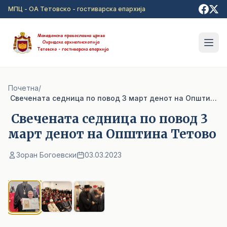
Прејди на главна содржина
МПЦ - ОА Тетовско - гостиварска епархија
Почетна
/
Свечената седница по повод 3 март денот на Општина Тетовo
Свечената седница по повод 3
март денот на Општина Тетовo
Зоран Богоевски
03.03.2023
1
/ 3