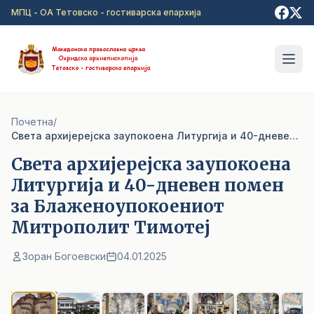
Прејди на главна содржина
МПЦ - ОА Тетовско - гостиварска епархија
Почетна
/
Света архијерејска заупокоена Литургија и 40-дневен помен за Блаженоупокоениот Митрополит Тимотеј
Света архијерејска заупокоена
Литургија и 40-дневен помен
за Блаженоупокоениот
Митрополит Тимотеј
Зоран Богоевски
04.01.2025
1
/ 21