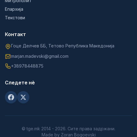
Митрополит
Епархија
Текстови
Контакт
Гоце Делчев ББ, Тетово Република Македонија
marjan.madevski@gmail.com
+38978448875
Следете нè
© tge.mk 2014 - 2026. Сите права задржани.
Made by Zoran Bogoevski