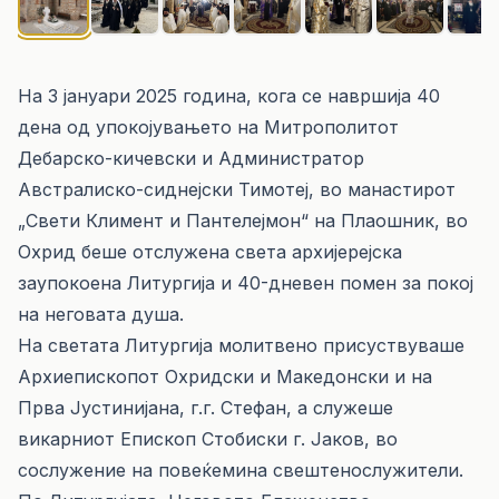
На 3 јануари 2025 година, кога се навршија 40
дена од упокојувањето на Митрополитот
Дебарско-кичевски и Администратор
Австралиско-сиднејски Тимотеј, во манастирот
„Свети Климент и Пантелејмон“ на Плаошник, во
Охрид беше отслужена света архијерејска
заупокоена Литургија и 40-дневен помен за покој
на неговата душа.
На светата Литургија молитвено присуствуваше
Архиепископот Охридски и Македонски и на
Прва Јустинијана, г.г. Стефан, а служеше
викарниот Епископ Стобиски г. Јаков, во
сослужение на повеќемина свештенослужители.