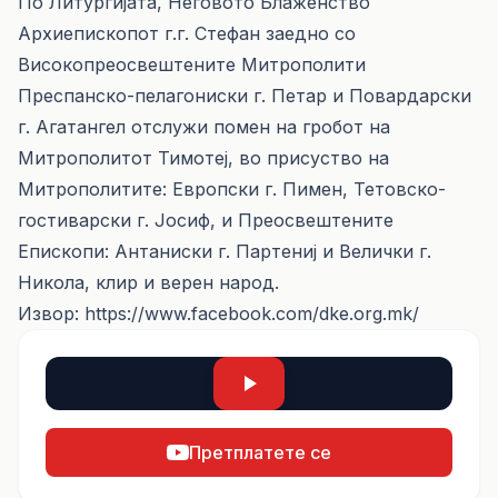
По Литургијата, Неговото Блаженство
Архиепископот г.г. Стефан заедно со
Високопреосвештените Митрополити
Преспанско-пелагониски г. Петар и Повардарски
г. Агатангел отслужи помен на гробот на
Митрополитот Тимотеј, во присуство на
Митрополитите: Европски г. Пимен, Тетовско-
гостиварски г. Јосиф, и Преосвештените
Епископи: Антаниски г. Партениј и Велички г.
Никола, клир и верен народ.
Извор: https://www.facebook.com/dke.org.mk/
Претплатете се