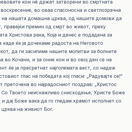
ревовите кои нѐ држат затворени во смртната
 воскресение, во оваа спасоносна и светлозрачна
те на нашата домашна црква, од нашите домови да
, правејќи премин од смрт во живот, преку
та Христова рака, Која и денес е подадена за
а каде ќе ја дочекаме радоста на Неговото
кот, да ги засилиме нашите молитви за болните
 во Кочани, и за оние кои и во овој ден се на
нт ќе ја пресретнат најголемата вест, со надеж
товиот глас на победата кој гласи: „Радувајте се!“
ст преточена во најрадосниот поздрав: „Христос
е: Со Твоето неискажливо снисходење, Христе Боже
и и дај Боже вака да го гледам храмот исполнет со
 црква на живиот Бог.