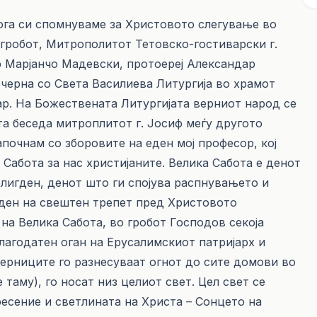
 кога си спомнуваме за Христовото слегување во
 гробот, Митрополитот Тетовско-гостиварски г.
р Марјанчо Мадевски, протоереј Александар
ечерна со Света Василиева Литургија во храмот
р. На Божествената Литургијата верниот народ се
та беседа митроплитот г. Јосиф меѓу другото
апочнам со зборовите на еден мој професор, кој
Сабота за нас христијаните. Велика Сабота е денот
елигден, денот што ги спојува распнувањето и
 ден на свештен трепет пред Христовото
на Велика Сабота, во гробот Господов секоја
благодатен оган на Ерусалимскиот патријарх и
 верниците го разнесуваат огнот до сите домови во
 таму), го носат низ целиот свет. Цел свет се
есение и светлината на Христа – Сонцето на