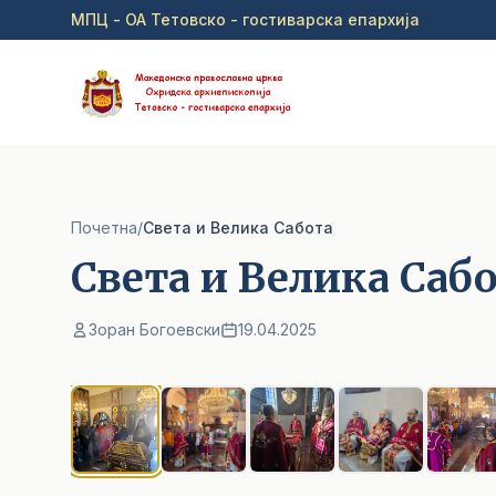
Прејди на главна содржина
МПЦ - ОА Тетовско - гостиварска епархија
Почетна
/
Света и Велика Сабота
Света и Велика Саб
Зоран Богоевски
19.04.2025