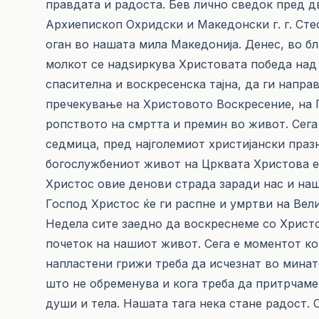
правдата и радоста. Бев лично сведок пред д
Архиепископ Охридски и Македонски г. г. Сте
оган во нашата мила Македонија. Денес, во бл
молкот се надѕиркува Христовата победа над г
спасителна и воскресенска тајна, да ги напр
пречекување на Христовото Воскресение, на П
ропството на смртта и премин во живот. Сега
седмица, пред најголемиот христијански праз
богослужбениот живот на Црквата Христова е 
Христос овие денови страда заради нас и наш
Господ Христос ќе ги распне и умртви на Вели
Недела сите заедно да воскреснеме со Христо
почеток на нашиот живот. Сега е моментот ко
напластени грижи треба да исчезнат во минат
што не обременува и кога треба да притрчаме
души и тела. Нашата тага нека стане радост.