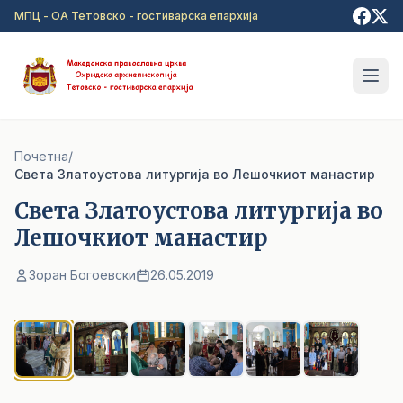
Прејди на главна содржина
МПЦ - ОА Тетовско - гостиварска епархија
Почетна
/
Света Златоустова литургија во Лешочкиот манастир
Света Златоустова литургија во
Лешочкиот манастир
Зоран Богоевски
26.05.2019
1
/ 6