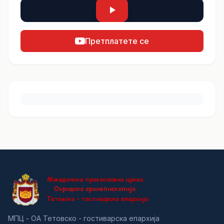
Претплатете се
МПЦ - ОА Тетовско - гостиварска епархија