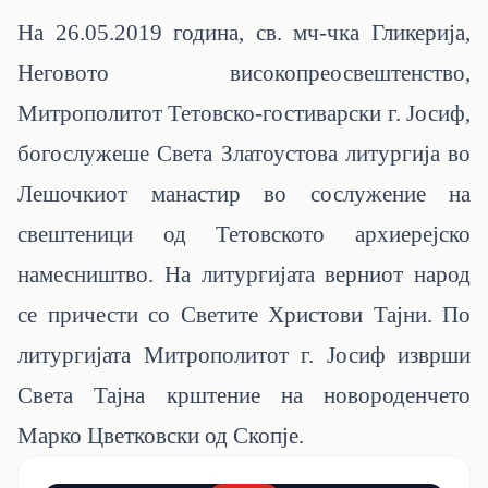
На 26.05.2019 година, св. мч-чка Гликерија,
Неговото високопреосвештенство,
Митрополитот Тетовско-гостиварски г. Јосиф,
богослужеше Света Златоустова литургија во
Лешочкиот манастир во сослужение на
свештеници од Тетовското архиерејско
намесништво. На литургијата верниот народ
се причести со Светите Христови Тајни. По
литургијата Митрополитот г. Јосиф изврши
Света Тајна крштение на новороденчето
Марко Цветковски од Скопје.