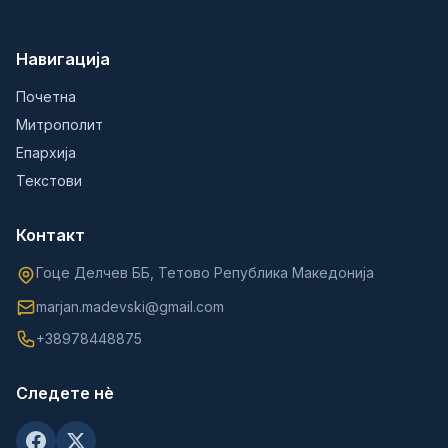
Навигација
Почетна
Митрополит
Епархија
Текстови
Контакт
Гоце Делчев ББ, Тетово Република Македонија
marjan.madevski@gmail.com
+38978448875
Следете нè