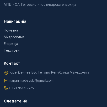
МПЦ - ОА Тетовско - гостиварска епархија
Навигација
Почетна
Митрополит
Епархија
Текстови
Контакт
Гоце Делчев ББ, Тетово Република Македонија
marjan.madevski@gmail.com
+38978448875
Следете нè