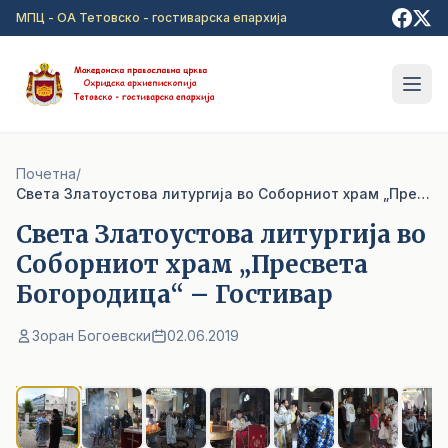
Прејди на главна содржина
МПЦ - ОА Тетовско - гостиварска епархија
Почетна
/
Света Златоустова литургија во Соборниот храм „Пресвета Богородица“ – Гостивар
Света Златоустова литургија во
Соборниот храм „Пресвета
Богородица“ – Гостивар
Зоран Богоевски
02.06.2019
1
/ 8