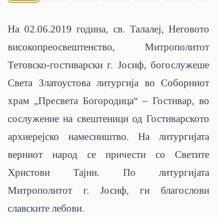
На 02.06.2019 година, св. Талалеј, Неговото
високопреосвештенство, Митрополитот
Тетовско-гостиварски г. Јосиф, богослужеше
Света Златоустова литургија во Соборниот
храм „Пресвета Богородица“ – Гостивар, во
сослужение на свештеници од Гостиварското
архиерејско намесништво. На литургијата
верниот народ се причести со Светите
Христови Тајни. По литургијата
Митрополитот г. Јосиф, ги благослови
славските лебови.