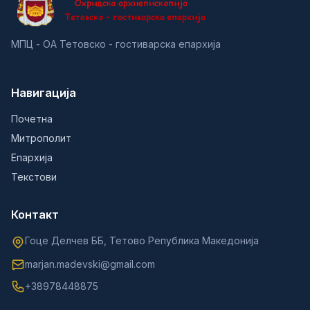
МПЦ - ОА Тетовско - гостиварска епархија
Навигација
Почетна
Митрополит
Епархија
Текстови
Контакт
Гоце Делчев ББ, Тетово Република Македонија
marjan.madevski@gmail.com
+38978448875