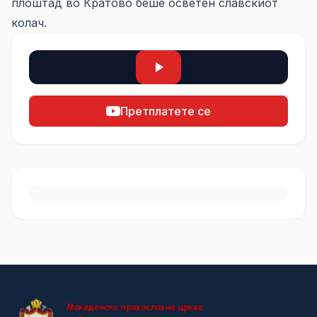
плоштад во Кратово беше осветен славскиот
колач.
Претплатете се