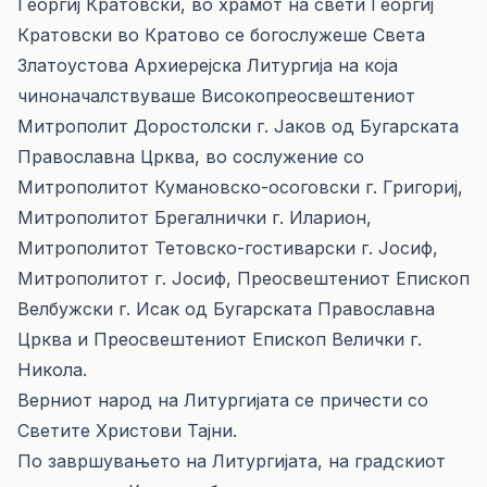
Георгиј Кратовски, во храмот на свети Георгиј
Кратовски во Кратово се богослужеше Света
Златоустова Архиерејска Литургија на која
чиноначалствуваше Високопреосвештениот
Митрополит Доростолски г. Јаков од Бугарската
Православна Црква, во сослужение со
Митрополитот Кумановско-осоговски г. Григориј,
Митрополитот Брегалнички г. Иларион,
Митрополитот Тетовско-гостиварски г. Јосиф,
Митрополитот г. Јосиф, Преосвештениот Епископ
Велбужски г. Исак од Бугарската Православна
Црква и Преосвештениот Епископ Велички г.
Никола.
Верниот народ на Литургијата се причести со
Светите Христови Тајни.
По завршувањето на Литургијата, на градскиот