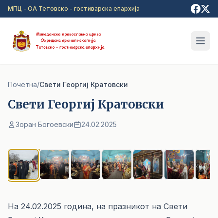
Прејди на главна содржина
МПЦ - ОА Тетовско - гостиварска епархија
Почетна
/
Свети Георгиј Кратовски
Свети Георгиј Кратовски
Зоран Богоевски
24.02.2025
1
/ 10
На 24.02.2025 година, на празникот на Свети