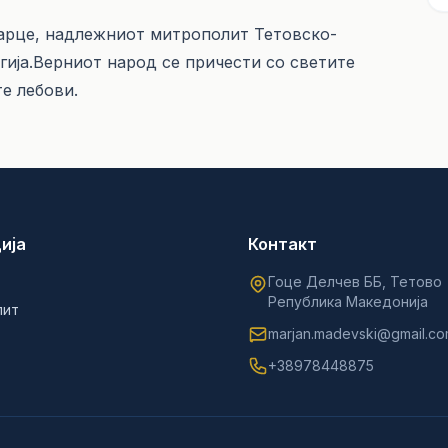
Теарце, надлежниот митрополит Тетовско-
гија.Верниот народ се причести со светите
те лебови.
ија
Контакт
Гоце Делчев ББ, Тетово
Република Македонија
лит
marjan.madevski@gmail.c
+38978448875