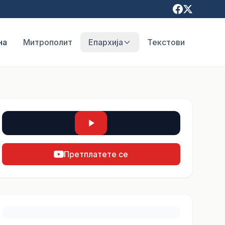
на
Митрополит
Епархија
Текстови
Претплатете се