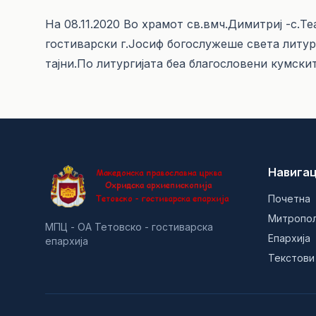
На 08.11.2020 Во храмот св.вмч.Димитриј -с.
гостиварски г.Јосиф богослужеше света литур
тајни.По литургијата беа благословени кумски
Навигац
Почетна
Митропо
МПЦ - ОА Тетовско - гостиварска
Епархија
епархија
Текстови