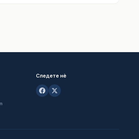
Следете нè
om