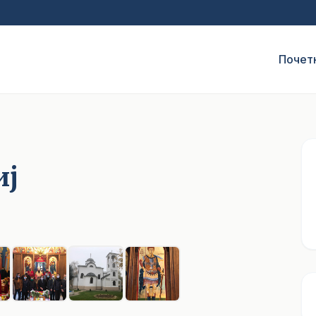
Почет
иј
1
/ 8