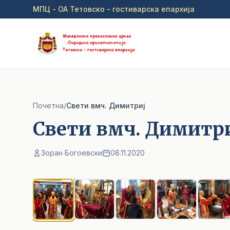
Прејди на главна содржина
МПЦ - ОА Тетовско - гостиварска епархија
Почетна
/
Свети вмч. Димитриј
Свети вмч. Димитр
Зоран Богоевски
08.11.2020