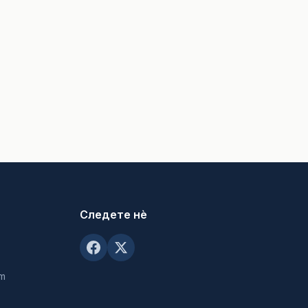
Следете нè
om