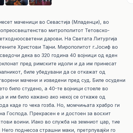
ириесет маченици во Севастија (Младенци), во
копреосвештенство митрополитот Тетовско-
ретходноосветени дарови. На Светата Литургија
тените Христови Тајни. Мирополитот г.Јосиф во
 сведочи дека во 320 година 40 војници од еден
 поклонат пред римските идоли и да им принесат
чалникот, биле убедувани да се откажат од
атворени мачени и изведени пред суд. Биле осудени
ето било студено, а 40-те војници стоеле во
а и им било кажано ако некој се откаже од
ода каде го чека гозба. Но, момчињата храбро ги
на Господа. Прекрасен е и достоен за восхит
тови воини. Иако во служба на земниот цар, тие
и Него поднесоа страшни маки, претрпувајќи го