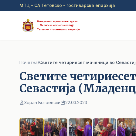
Прејди на главна содржина
МПЦ - ОА Тетовско - гостиварска епархија
Почетна
/
Светите четириесет маченици во Севасти
Светите четириесе
Севастија (Младенц
Зоран Богоевски
22.03.2023