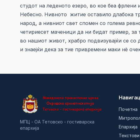
студот на леденото езеро, во кое беа фрлени 
Небесно. Нивното житие оставило длабока т
народ, а нивниот свет спомен со голема ревно
четириесет маченици да ни бидат пример, за 
во нашиот живот, храбро подвизувајќи се со 
и знаејќи дека за тие привремени маки нè оче
Навигац
Почетна
Митропо
МПЦ - ОА Тетовско - гостиварска
Епархија
епархија
Текстови