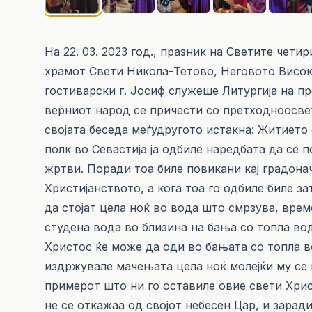
На 22. 03. 2023 год., празник на Светите чет
храмот Свети Никола-Тетово, Неговото Висо
гостиварски г. Јосиф служеше Литургија на п
верниот народ се причести со претходноосве
својата беседа меѓудругото истакна: Житието
полк во Севастија ја одбиле наредбата да се
жртви. Поради тоа биле повикани кај градона
Христијанството, а кога тоа го одбиле биле з
да стојат цела ноќ во вода што смрзува, врем
студена вода во близина на бања со топла вод
Христос ќе може да оди во бањата со топла в
издржувале мачењата цела ноќ молејќи му се 
примерот што ни го оставиле овие свети Хрис
не се откажаа од својот небесен Цар, и зарад