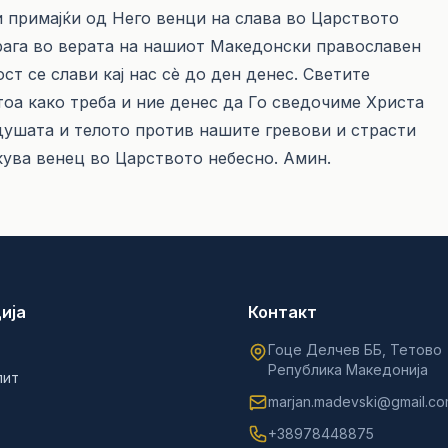
и примајќи од Него венци на слава во Царството
рага во верата на нашиот Македонски православен
ст се слави кај нас сè до ден денес. Светите
тоа како треба и ние денес да Го сведочиме Христа
душата и телото против нашите гревови и страсти
кува венец во Царството небесно. Амин.
ија
Контакт
Гоце Делчев ББ, Тетово
Република Македонија
лит
marjan.madevski@gmail.c
+38978448875