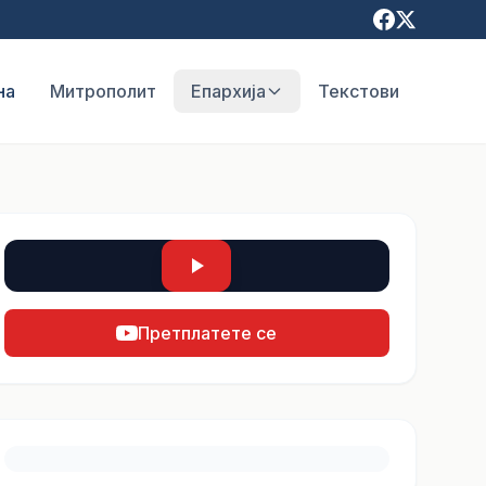
на
Митрополит
Епархија
Текстови
Претплатете се