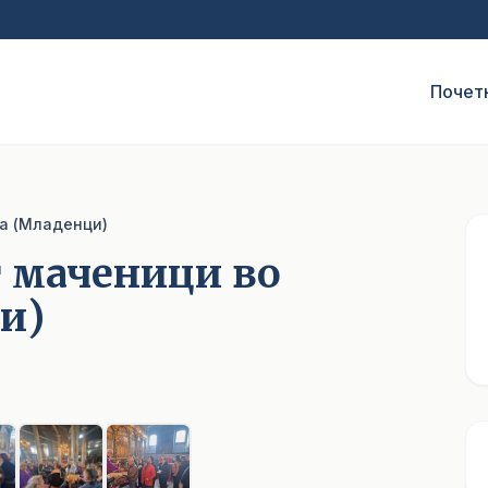
Почет
ја (Младенци)
т маченици во
и)
1
/ 7