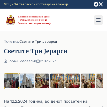
Прејди на главна содржина
МПЦ - ОА Тетовско - гостиварска епархија
Почетна
/
Светите Три Јерарси
Светите Три Јерарси
Зоран Богоевски
12.02.2024
1
/ 8
На 12.2.2024 година, во денот посветен на