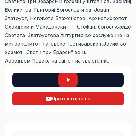
Светите Три Јерарси и големи учители св. Василиј
Велики, св. Григориј Богослов и св. Јован
Златоуст, Неговото Блаженство, Архиепископот
Охридски и Македонски г. г. Стефан, богослужеше
Светата Златоустова литургија во сослужение на
митрополитот Тетовско-гостиварски г.Јосиф во
храмот „Свети три Ерарси“ во н.
Аеродром.Повеќе на сајтот на spe.org.mk.
Претплатете се