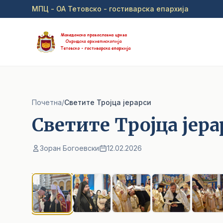
Прејди на главна содржина
МПЦ - ОА Тетовско - гостиварска епархија
Почетна
/
Светите Тројца јерарси
Светите Тројца јера
Зоран Богоевски
12.02.2026