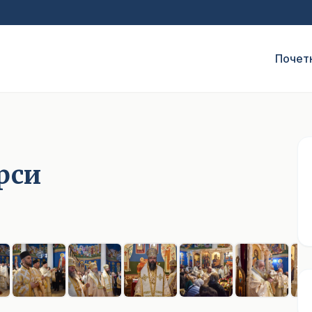
Почет
рси
1
/ 20