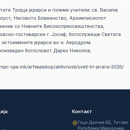
тите Тројца јерарси и големи учители: св. Василиј
атоуст, Неговото Блаженство, Архиепископот
лужение со Нивните Високопреосвештенства,
овско-гостиварски г. Јосиф, богослужеше Светата
 истоимените јерaрси во н. Аеродром.
произведен богословот Дарко Николов.
pc-spe.mk/arhiepiskop/aktivnosti/sveti-tri-јеrarsi-2026/
ија
Контакт
Гоце Делчев ББ, Тетово
Република Македонија