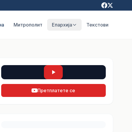
на
Митрополит
Епархија
Текстови
Претплатете се