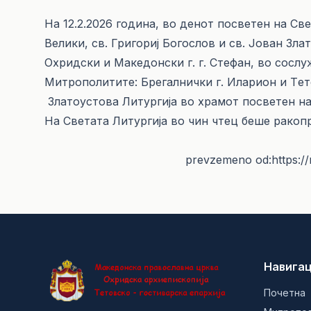
На 12.2.2026 година, во денот посветен на Све
Велики, св. Григориј Богослов и св. Јован Зл
Охридски и Македонски г. г. Стефан, во сос
Митрополитите: Брегалнички г. Иларион и Tет
Златоустова Литургија во храмот посветен на
На Светата Литургија во чин чтец беше рако
prevzemeno od:https://m
Навигац
Почетна