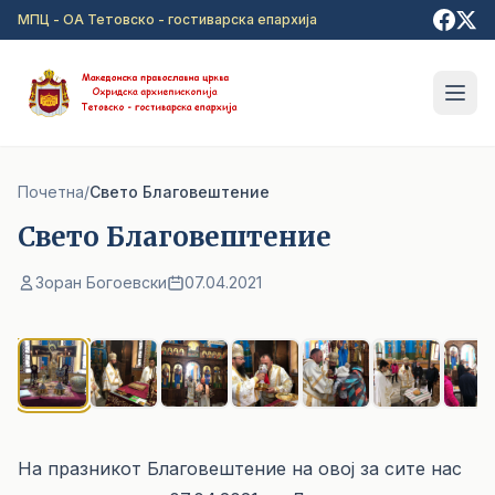
Прејди на главна содржина
МПЦ - ОА Тетовско - гостиварска епархија
Почетна
/
Свето Благовештение
Свето Благовештение
Зоран Богоевски
07.04.2021
1
/ 7
На празникот Благовештение на овој за сите нас