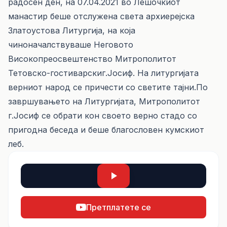
радосен ден, на 07.04.2021 во Лешочкиот
манастир беше отслужена света архиерејска
Златоустова Литургија, на која
чиноначалствуваше Неговото
Високопреосвештенство Митрополитот
Тетовско-гостиварскиг.Јосиф. На литургијата
верниот народ се причести со светите тајни.По
завршувањето на Литургијата, Митрополитот
г.Јосиф се обрати кон своето верно стадо со
пригодна беседа и беше благословен кумскиот
леб.
Претплатете се