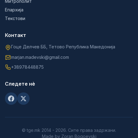
Митрополит
Епархија
Текстови
Контакт
Гоце Делчев ББ, Тетово Република Македонија
marjan.madevski@gmail.com
+38978448875
Следете нè
© tge.mk 2014 - 2026. Сите права задржани.
Made by Zoran Bogoevski