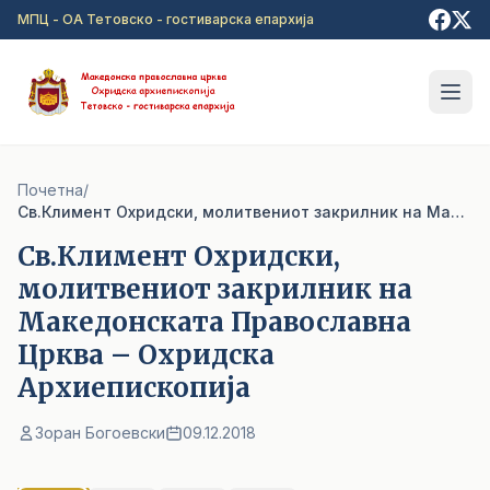
Прејди на главна содржина
МПЦ - ОА Тетовско - гостиварска епархија
Почетна
/
Св.Климент Охридски, молитвениот закрилник на Македонската Православна Црква – Охридска Архиепископија
Св.Климент Охридски,
молитвениот закрилник на
Македонската Православна
Црква – Охридска
Архиепископија
Зоран Богоевски
09.12.2018
1
/ 4