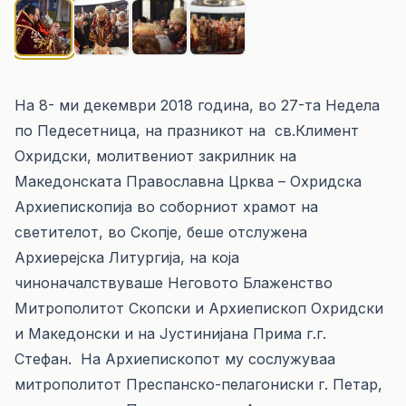
На 8- ми декември 2018 година, во 27-та Недела
по Педесетница, на празникот на св.Климент
Охридски, молитвениот закрилник на
Македонската Православна Црква – Охридска
Архиепископија во соборниот храмот на
светителот, во Скопје, беше отслужена
Архиерејска Литургија, на која
чиноначалствуваше Неговото Блаженство
Митрополитот Скопски и Архиепископ Охридски
и Македонски и на Јустинијана Прима г.г.
Стефан. На Архиепископот му сослужуваа
митрополитот Преспанско-пелагониски г. Петар,