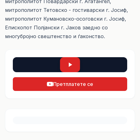
митрополитот Повардарски г. Агатангел,
митрополитот Тетовско - гостиварски г. Јосиф,
митрополитот Кумановско-осоговски г. Јосиф,
Епископот Полјански г. Јаков заедно со
многубројно свештенство и ѓаконство.
Претплатете се