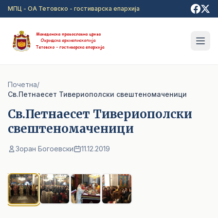
Прејди на главна содржина
МПЦ - ОА Тетовско - гостиварска епархија
Почетна
/
Св.Петнаесет Тивериополски свештеномаченици
Св.Петнаесет Тивериополски
свештеномаченици
Зоран Богоевски
11.12.2019
1
/ 4