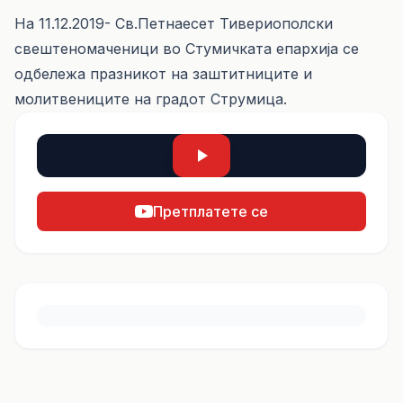
На 11.12.2019- Св.Петнаесет Тивериополски
свештеномаченици во Стумичката епархија се
одбележа празникот на заштитниците и
молитвениците на градот Струмица.
Претплатете се