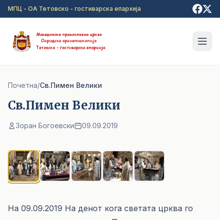
Прејди на главна содржина
МПЦ - ОА Тетовско - гостиварска епархија
Почетна
/
Св.Пимен Велики
Св.Пимен Велики
Зоран Богоевски
09.09.2019
1
/ 5
На 09.09.2019 На денот кога светата црква го