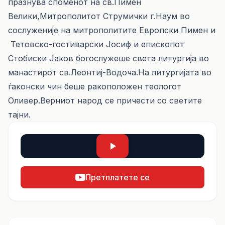
празнува споменот на св.Пимен
Велики,Митрополитот Струмички г.Наум во
сослуженије на митрополитите Европски Пимен и
Тетовско-гостиварски Јосиф и епископот
Стобиски Јаков богослужеше света литургија во
манастирот св.Леонтиј-Водоча.На литургијата во
ѓаконски чин беше ракоположен теологот
Оливер.Верниот народ се причести со светите
тајни.
Претплатете се