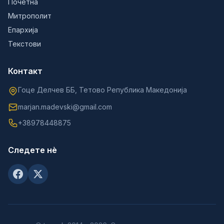
Почетна
Митрополит
Епархија
Текстови
Контакт
Гоце Делчев ББ, Тетово Република Македонија
marjan.madevski@gmail.com
+38978448875
Следете нè