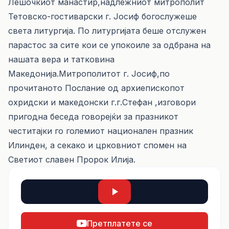
Лешочкиот манастир,надлежниот митрополит
Тетовско-гостиварски г. Јосиф богослужеше
света литургија. По литургијата беше отслужен
парастос за сите кои се упокоиле за одбрана на
нашата вера и татковина
Македонија.Митрополитот г. Јосиф,по
прочитаното Послание од архиепископот
охридски и македонски г.г.Стефан ,изговори
пригодна беседа говорејќи за празникот
честитајки го големиот национален празник
Илинден, а секако и црковниот спомен на
Светиот славен Пророк Илија.
Претплатете се