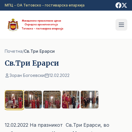
Прејди на главна содржина
МПЦ - ОА Тетовско - гостиварска епархија
Почетна
/
Св.Три Ерарси
Св.Три Ерарси
Зоран Богоевски
12.02.2022
1
/ 5
12.02.2022 На празникот Св.Три Ерарси, во