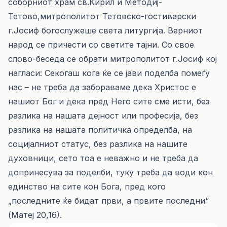
соборниот храм св.Кирил и Методиј-
Тетово,митрополитот Тетовско-гостиварски
г.Јосиф богослужеше света литургија. Верниот
народ се причести со светите тајни. Со свое
слово-беседа се обрати митрополитот г.Јосиф кој
нагласи: Секогаш кога ќе се јави поделба помеѓу
нас – не треба да забораваме дека Христос е
нашиот Бог и дека пред Него сите сме исти, без
разлика на нашата дејност или професија, без
разлика на нашата политичка определба, на
социјалниот статус, без разлика на нашите
духовници, сето тоа е неважно и не треба да
допринесува за поделби, туку треба да води кон
единство на сите кон Бога, пред кого
„последните ќе бидат први, а првите последни“
(Матеј 20,16).