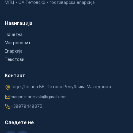
МПЦ - ОА Тетовско - гостиварска епархија
Навигација
Почетна
Митрополит
Епархија
Текстови
Контакт
Гоце Делчев ББ, Тетово Република Македонија
marjan.madevski@gmail.com
+38978448875
Следете нè