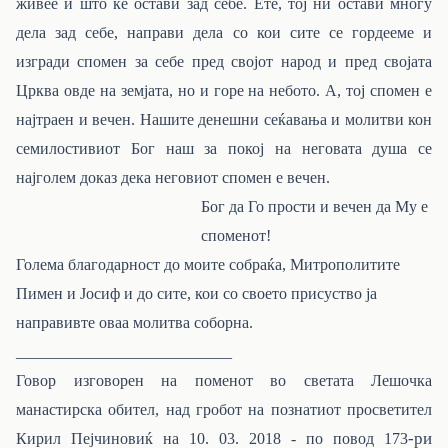
живее и што ќе остави зад себе. Ете, тој ни остави многу
дела зад себе, направи дела со кои сите се гордееме и
изгради спомен за себе пред својот народ и пред својата
Црква овде на земјата, но и горе на небото. А, тој спомен е
најтраен и вечен. Нашите денешни сеќавања и молитви кон
семилостивиот Бог наш за покој на неговата душа се
најголем доказ дека неговиот спомен е вечен.
Бог да Го прости и вечен да Му е
споменот!
Голема благодарност до моите собраќа, Митрополитите
Пимен и Јосиф и до сите, кои со своето присуство ја
направивте оваа молитва соборна.
___________________________
Говор изговорен на поменот во светата Лешочка
манастирска обител, над гробот на познатиот просветител
-ри
Кирил Пејчиновиќ на 10. 03. 2018 - по повод 173