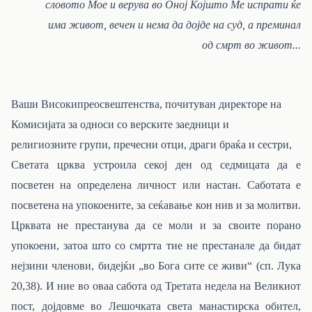
словото Мое и верува во Оној Којшто Ме испрати ќе
има живот, вечен и нема да дојде на суд, а преминал
од смрт во живот...
Ваши Високипреосвештенства, почитуван директоре на
Комисијата за односи со верските заедници и
религиозните групи, пречесни отци, драги браќа и сестри,
Светата црква устроила секој ден од седмицата да е
посветен на определена личност или настан. Саботата е
посветена на упокоените, за сеќавање кон нив и за молитви.
Црквата не престанува да се моли и за своите порано
упокоени, затоа што со смртта тие не престанале да бидат
нејзини членови, бидејќи „во Бога сите се живи“ (сп. Лука
20,38). И ние во оваа сабота од Третата недела на Великиот
пост, дојдовме во Лешочката света манастирска обител,