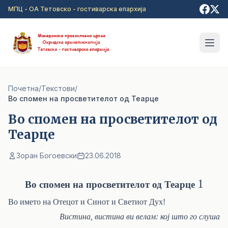
Прејди на главна содржина
МПЦ - ОА Тетовско - гостиварска епархија
Почетна
/
Текстови
/
Во спомен на просветителот од Теарце
Во спомен на просветителот од
Теарце
Зоран Богоевски
23.06.2018
1
Во спомен на просветителот од Теарце
Во името на Отецот и Синот и Светиот Дух!
Вистина, вистина ви велам: кој што го слуша