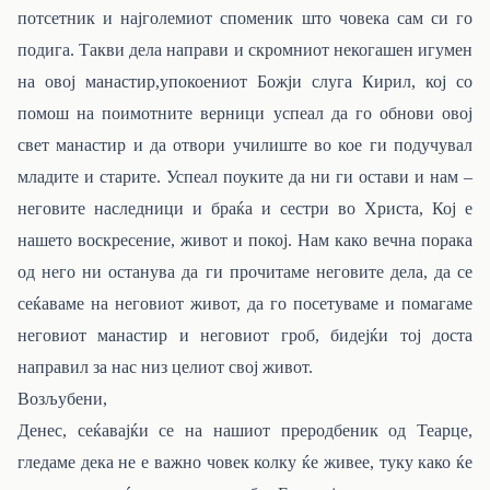
потсетник и најголемиот споменик што човека сам си го
подига. Такви дела направи и скромниот некогашен игумен
на овој манастир,
упокоениот Божји слуга Кирил, кој со
помош на поимотните верници успеал да го обнови овој
свет манастир и да отвори училиште во кое ги подучувал
младите и старите. Успеал поуките да ни ги остави и нам –
неговите наследници и браќа и сестри во Христа, Кој е
нашето воскресение, живот и покој. Нам како вечна порака
од него ни останува да ги прочитаме неговите дела, да се
сеќаваме на неговиот живот, да го посетуваме и помагаме
неговиот манастир и неговиот гроб, бидејќи тој доста
направил за нас низ целиот свој живот.
Возљубени,
Денес, сеќавајќи се на нашиот преродбеник од Теарце,
гледаме дека не е важно човек колку ќе живее, туку како ќе