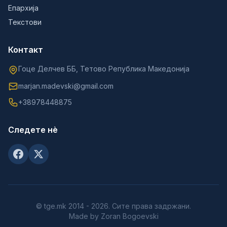
Епархија
Текстови
Контакт
Гоце Делчев ББ, Тетово Република Македонија
marjan.madevski@gmail.com
+38978448875
Следете нè
© tge.mk 2014 - 2026. Сите права задржани.
Made by Zoran Bogoevski