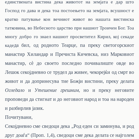
единствената вистина дека животот на земјата е дар што
Господ го дава и дека тоа постоењето на земјата, всушност е
кратко патување кон вечниот живот во нашата вистинска
татковина, во Небесното царство при нашиот Троичен Бог. Тоа
многу добро го знаел нашиот просветител Кирил, кој секаде
каде
да бил, од родното Теарце, па преку светогорскиот
манастир Хиландар и Пречиста Кичевска, низ Марковиот
манастир, сè до своето последно почивалиште овде во
Лешок секојдневно се трудел да живее, чекорејќи од смрт во
живот и да допринесува тие Божји вистини, преку делата
Огледало
и
Утешение грешним
, но и преку неговите
проповеди да стигнат и до неговиот народ и тоа на народен
и разбирлив јазик.
Почитувани,
Секојдневно сме сведоци дека „Род еден си заминува, и род
друг доаѓа“ (Проп. 1,4),
сведоци сме дека делата се најголем