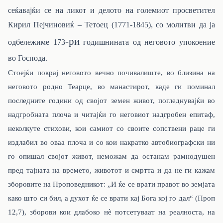
сеќавајќи се на ликот и делото на големиот просветител
Кирил Пејчиновиќ – Тетоец (1771-1845), со молитви да ја
-ри
одбележиме 173
годишнината од неговото упокоение
во Господа.
Стоејќи покрај неговото вечно почивалиште, во близина на
неговото родно Теарце, во манастирот, каде ги поминал
последните години од својот земен живот, погледнувајќи во
надгробната плоча и читајќи го неговиот надгробен епитаф,
неколкуте стихови, кои самиот со своите сопствени раце ги
издлабил во оваа плоча и со кои накратко автобиографски ни
го опишал својот живот, неможам да останам рамнодушен
пред тајната на времето, животот и смртта и да не ги кажам
зборовите на Проповедникот: „И ќе се врати правот во земјата
како што си бил, а духот ќе се врати кај Бога кој го дал“ (Проп
12,7), зборови кои длабоко нè потсетуваат на реалноста, на