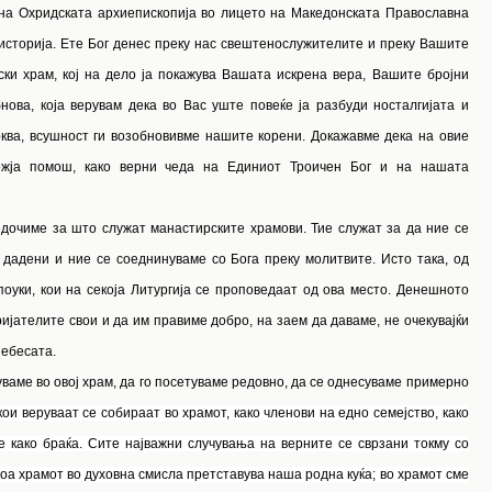
 на Охридската архиепископија во лицето на Македонската Православна
 историја. Ете Бог денес преку нас свештенослужителите и преку Вашите
ки храм, кој на дело ја покажува Вашата искрена вера, Вашите бројни
нова, која верувам дека во Вас уште повеќе ја разбуди носталгијата и
рква, всушност ги возобновивме нашите корени. Докажавме дека на овие
ожја помош, како верни чеда на Единиот Троичен Бог и на нашата
едочиме за што служат манастирските храмови. Тие служат за да ние се
 дадени и ние се соеднинуваме со Бога преку молитвите. Исто така, од
оуки, кои на секоја Литургија се проповедаат од ова место. Денешното
ијателите свои и да им правиме добро, на заем да даваме, не очекувајќи
небесата.
ваме во овој храм, да го посетуваме редовно, да се однесуваме примерно
кои веруваат се собираат во храмот, како членови на едно семејство, како
 како браќа. Сите најважни случувања на верните се сврзани токму со
атоа храмот во духовна смисла претставува наша родна куќа; во храмот сме