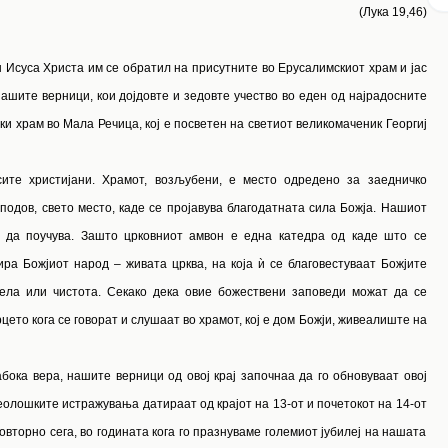
(Лука 19,46)
 Исуса Христа им се обратил на присутните во Ерусалимскиот храм и јас
ашите верници, кои дојдовте и зедовте учество во еден од најрадосните
и храм во Мала Речица, кој е посветен на светиот великомаченик Георгиј
ите христијани. Храмот, возљубени, е место одредено за заедничко
подов, свето место, каде се пројавува благодатната сила Божја. Нашиот
 да поучува. Зашто црковниот амвон е една катедра од каде што се
ра Божјиот народ – живата црква, на која ѝ се благовестуваат Божјите
ела или чистота. Секако дека овие божествени заповеди можат да се
цето кога се говорат и слушаат во храмот, кој е дом Божји, живеалиште на
бока вера, нашите верници од овој крај започнаа да го обновуваат овој
еолошките истражувања датираат од крајот на 13
-от
и почетокот на 14
-от
 повторно сега, во годината кога го празнуваме големиот јубилеј на нашата