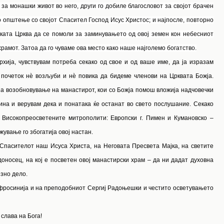
за монашки живот во него, други го добиле благословот за својот брачен
во општење со својот Спасител Господ Исус Христос; и најпосле, повторно
ајката Црква да се помоли за заминувањето од овој земен кон небесниот
рамот. Затоа да го чуваме ова место како наше најголемо богатство.
рхија, чувствувам потреба секако од свое и од ваше име, да ја изразам
т почеток нѐ возљуби и нѐ повика да бидеме членови на Црквата Божја.
а возобновување на манастирот, кои со Божја помош вложија надчовечки
ина и верувам дека и понатака ќе останат во свето послушание. Секако
 Високопреосветените митрополити: Европски г. Пимен и Кумановско –
жување го збогатија овој настан.
 Спасителот наш Исуса Христа, на Неговата Пресвета Мајка, на светите
оносец, на кој е посветен овој манастирски храм – да ни дадат духовна
зно дело.
фросинија и на преподобниот Сергиј Радоњешки и честито осветувањето
 слава на Бога!