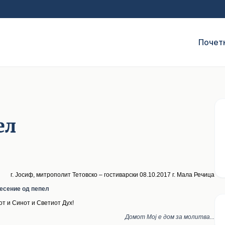
Почет
ел
г. Јосиф, митрополит Тетовско – гостиварски 08.10.2017 г. Мала Речица
есение од пепел
т и Синот и Светиот Дух!
Домот Мој е дом за молитва...