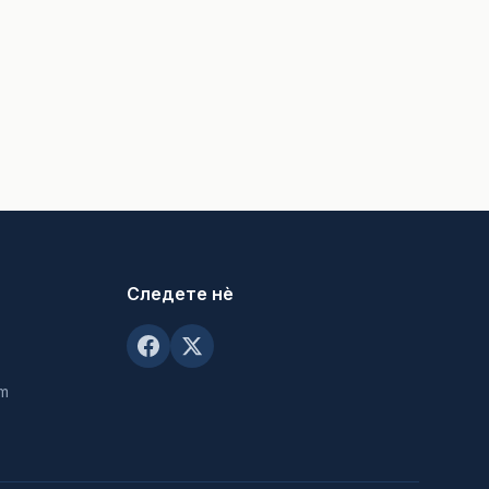
Следете нè
om