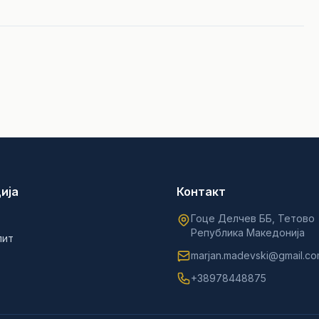
ија
Контакт
Гоце Делчев ББ, Тетово
Република Македонија
лит
marjan.madevski@gmail.c
+38978448875