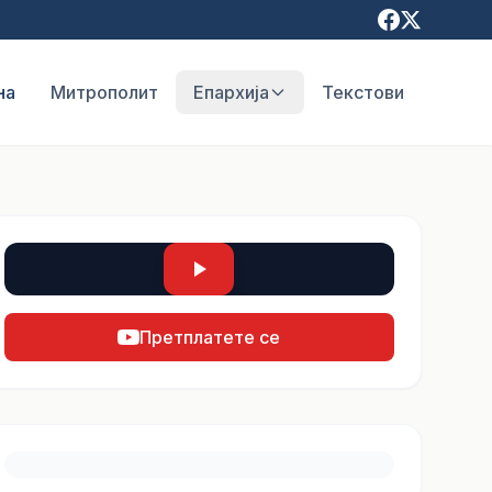
на
Митрополит
Епархија
Текстови
Претплатете се