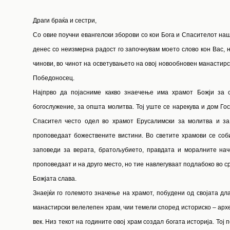
Драги браќа и сестри,
Со овие поучни евангелски зборови со кои Бога и Спасителот наш
денес со неизмерна радост го започнувам моето слово кон Вас, н
чинови, во чинот на осветувањето на овој новообновен манастирск
Победоносец.
Најпрво да појасниме какво знаечење има храмот Божји за с
богослужение, за општа молитва. Тој уште се нарекува и дом Гос
Спасител често одел во храмот Ерусалимски за молитва и за
проповедаат божествените вистини. Во светите храмови се соби
заповеди за верата, братољубието, правдата и моралните нач
проповедаат и на друго место, но тие навлегуваат подлабоко во ср
Божјата слава.
Знаејќи го големото значење на храмот, побудени од својата дла
манастирски велелепен храм, чии темели според историско – арх
век. Низ текот на годините овој храм создал богата историја. Тој