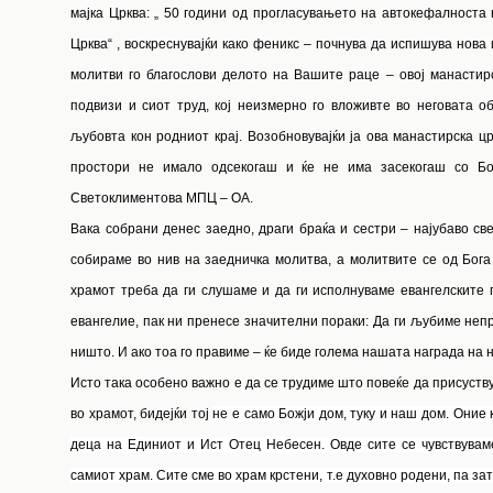
мајка Црква: „ 50 години од прогласувањето на автокефалноста
Црква“ , воскреснувајќи како феникс – почнува да испишува нова
молитви го благослови делото на Вашите раце – овој манастирс
подвизи и сиот труд, кој неизмерно го вложивте во неговата об
љубовта кон родниот крај. Возобновувајќи ја ова манастирска ц
простори не имало одсекогаш и ќе не има засекогаш со Б
Светоклиментова МПЦ – ОА.
Вака собрани денес заедно, драги браќа и сестри – најубаво св
собираме во нив на заедничка молитва, а молитвите се од Бога
храмот треба да ги слушаме и да ги исполнуваме евангелските п
евангелие, пак ни пренесе значителни пораки: Да ги љубиме непр
ништо. И ако тоа го правиме – ќе биде голема нашата награда на 
Исто така особено важно е да се трудиме што повеќе да присуству
во храмот, бидејќи тој
не е само Божји дом, туку и наш дом. Оние 
деца на Единиот и Ист Отец Небесен. Овде сите се чувствуваме
самиот храм. Сите сме во храм крстени, т.е духовно родени, па з