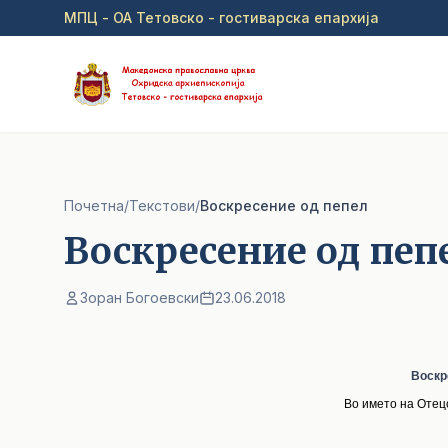
Прејди на главна содржина
МПЦ - ОА Тетовско - гостиварска епархија
Почетна
/
Текстови
/
Воскресение од пепел
Воскресение од пеп
Зоран Богоевски
23.06.2018
Воскр
Во името на Отецо