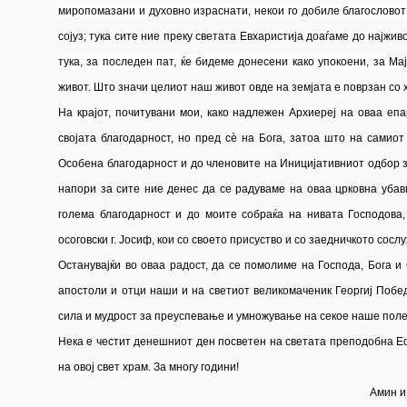
миропомазани и духовно израснати, некои го добиле благословот 
сојуз; тука сите ние преку светата Евхаристија доаѓаме до најжи
тука, за последен пат, ќе бидеме донесени како упокоени, за М
живот. Што значи целиот наш живот овде на земјата е поврзан со х
На крајот, почитувани мои, како надлежен Архиереј на оваа епа
својата благодарност, но пред сѐ на Бога, затоа што на самио
Особена благодарност и до членовите на Иницијативниот одбор з
напори за сите ние денес да се радуваме на оваа црковна убав
голема благодарност и до моите собраќа на нивата Господова,
осоговски г. Јосиф, кои со своето присуство и со заедничкото сослу
Останувајќи во оваа радост, да се помолиме на Господа, Бога и
апостоли и отци наши и на светиот великомаченик Георгиј Побед
сила и мудрост за преуспевање и умножување на секое наше поле
Нека е честит денешниот ден посветен на светата преподобна Е
на овој свет храм. За многу години!
Амин и