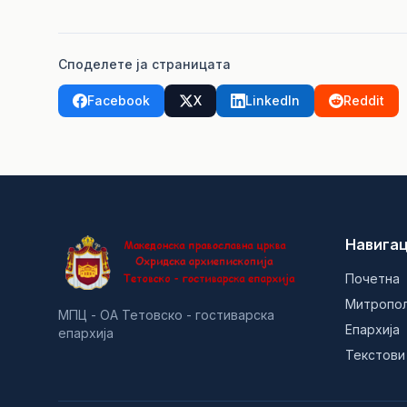
Споделете ја страницата
Facebook
X
LinkedIn
Reddit
Навигац
Почетна
Митропо
МПЦ - ОА Тетовско - гостиварска
Епархија
епархија
Текстови