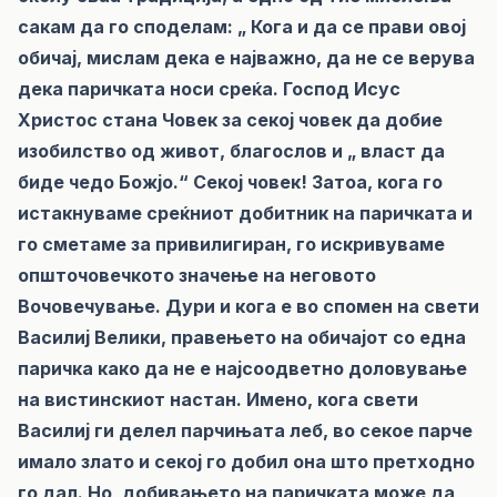
сакам да го споделам: „ Кога и да се прави овој
обичај, мислам дека е најважно, да не се верува
дека паричката носи среќа. Господ Исус
Христос стана Човек за секој човек да добие
изобилство од живот, благослов и „ власт да
биде чедо Божјо.“ Секој човек! Затоа, кога го
истакнуваме среќниот добитник на паричката и
го сметаме за привилигиран, го искривуваме
општочовечкото значење на неговото
Вочовечување. Дури и кога е во спомен на свети
Василиј Велики, правењето на обичајот со една
паричка како да не е најсоодветно доловување
на вистинскиот настан. Имено, кога свети
Василиј ги делел парчињата леб, во секое парче
имало злато и секој го добил она што претходно
го дал. Но, добивањето на паричката може да