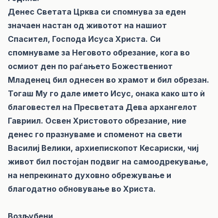
Денес Светата Црква си спомнува за еден
значаен настан од животот на нашиот
Спасител, Господа Исуса Христа. Си
спомнуваме за Неговото обрезание, кога во
осмиот ден по раѓањето Божествениот
Младенец бил однесен во храмот и бил обрезан.
Тогаш Му го дале името Исус, онака како што ѝ
благовестел на Пресветата Дева архангелот
Гавриил. Освен Христовото обрезание, ние
денес го празнуваме и споменот на свети
Василиј Велики, архиепископот Кесариски, чиј
живот бил постојан подвиг на самоодрекување,
на непрекинато духовно обрежување и
благодатно обновување во Христа.
Возљубени,