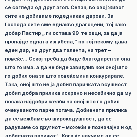
се согледа од друг агол. Сепак, во овој живот
сите не добиваме подеднакви дарови. За
Господа сите сме еднакво драгоцени, тој како
добар Пастир „ ги остава 99-те овци, за да ја
пронајде едната изгубена,“ но тој некому дава
еден дар, на друг два талента, на трет –
повеќе... Секој треба да биде благодарен за она
што го има, а да не биде завидлив кон оној што
го добил она за што повеќемина конкурирале.
Така, оној што не ја добил паричката всушност
добил добра прилика искрено и несебично да му
посака најдобри желби на оној што го добил
очекуваното парче погача. Добиената прилика
да се вежбаме во широкодушност, да се
радуваме со другиот – можеби е позначајна и од
добиената паричка“ . Кога ќе научиме да се