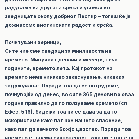
радуваме на другата среќа и успеси во
заедницата околу добриот Пастир – тогаш ќе ја
доживееме вистинската радост и среќа.
Почитувани верници,
Сите ние сме сведоци за минливоста на
времето. Минуваат денови и месеци, течат
годините, времето лета. Кај протокот на
времето нема никакво закаснување, никакво
задржување. Поради тоа да се потрудиме,
почнувајќи од денес, во сите 365 денови во оваа
година правилно да го ползуваме времето (сп.
Ефес. 5,16), бидејќи тоа ни се дава за да го
искористиме како пат кон нашето спасение,
како пат до вечното Божјо царство. Поради тоа
времето е голема скапоценост, која ни е дадена