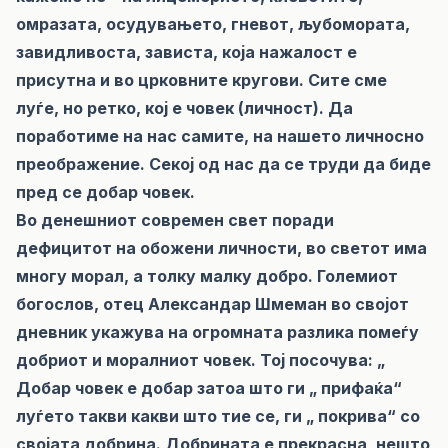
омразата, осудувањето, гневот, љубомората,
завидливоста, зависта, која нажалост е
присутна и во црковните кругови. Сите сме
луѓе, но ретко, кој е човек (личност). Да
поработиме на нас самите, на нашето личносно
преображение. Секој од нас да се труди да биде
пред се добар човек.
Во денешниот современ свет поради
дефицитот на обожени личности, во светот има
многу морал, а толку малку добро. Големиот
богослов, отец Александар Шмеман во својот
дневник укажува на огромната разлика помеѓу
добриот и моралниот човек. Тој посочува: „
Добар човек е добар затоа што ги „ прифаќа“
луѓето такви какви што тие се, ги „ покрива“ со
својата добрина. Добрината е прекрасна, нешто