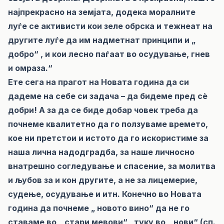
најпрекрасно на земјата, додека моралните
луѓе се активисти кои зеле обрска и тежнеат на
другите луѓе да им надметнат принципи и „
добро“ , и кои лесно паѓаат во осудување, гнев
и омраза.“
Ете сега на прагот на Новата година да си
дадеме на себе си задача – да бидеме пред сè
добри! А за да се биде добар човек треба да
почнеме квалитетно да го ползуваме времето,
кое ни претстои и истото да го искористиме за
наша лична надодградба, за наше личносно
внатрешно согледување и спасение, за молитва
и љубов за и кон другите, а не за лицемерие,
судење, осудување и итн. Конечно во Новата
година да почнеме „ новото вино“ да не го
ставаме во „ стари мевови“ , туку во „ нови“ (сп.