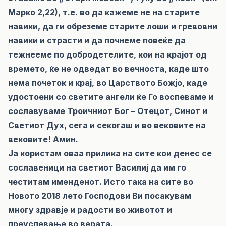
Марко 2,22), т.е. во да кажеме не на старите
навики, да ги обреземе старите лоши и гревовни
навики и страсти и да почнеме повеќе да
тежнееме по добродетелите, кои на крајот од
времето, ќе не одведат во вечноста, каде што
нема почеток и крај, во Царството Божјо, каде
удостоени со светите ангели ќе Го воспеваме и
сославуваме Троичниот Бог – Отецот, Синот и
Светиот Дух, сега и секогаш и во вековите на
вековите! Амин.
Ја користам оваа прилика на сите кои денес се
сославеници на светиот Василиј да им го
честитам именденот. Исто така на сите во
Новото 2018 лето Господови Ви посакувам
многу здравје и радости во животот и
преуспевање во верата.