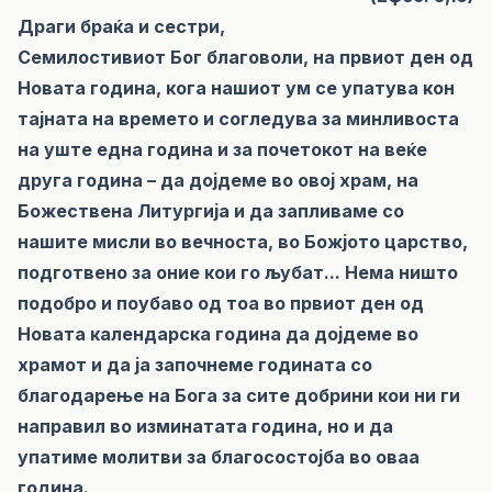
Драги браќа и сестри,
Семилостивиот Бог благоволи, на првиот ден од
Новата година, кога нашиот ум се упатува кон
тајната на времето и согледува за минливоста
на уште една година и за почетокот на веќе
друга година – да дојдеме во овој храм, на
Божествена Литургија и да запливаме со
нашите мисли во вечноста, во Божјото царство,
подготвено за оние кои го љубат... Нема ништо
подобро и поубаво од тоа во првиот ден од
Новата календарска година да дојдеме во
храмот и да ја започнеме годината со
благодарење на Бога за сите добрини кои ни ги
направил во изминатата година, но и да
упатиме молитви за благосостојба во оваа
година.