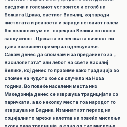
сведочи и големиот устроител и столб на
Божјата Црква, светиот Василиј, кој заради
чистотата и ревноста и заради неговиот голем
богословски ум се нарекува Велики со полна
заслужност. Црквата во неговата личност ни
дава возвишен пример за однесување.
Сакам денес да спомнам и за преданието за „
Василопитата” или лебот на свети Василиј
Велики, кој денес го правиме како традиција во
спомен на чудото кое се случило на Нова
година. Во повеќе населени места низ
Македонија денес се извршува традицијата со
паричката, а во неколку места тоа народот го
извршува на Бадник. Изминатиот период на
социјалните мрежи налетав на повеќе мислења
околу оваа традиција, а едно од тие мислења