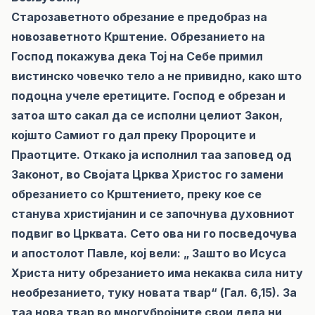
Старозаветното обрезание е предобраз на
новозаветното Крштение. Обрезанието на
Господ покажува дека Тој на Себе примил
вистинско човечко тело а не привидно, како што
подоцна учеле еретиците. Господ е обрезан и
затоа што сакал да се исполни целиот Закон,
којшто Самиот го дал преку Пророците и
Праотците. Откако ја исполнил таа заповед од
Законот, во Својата Црква Христос го замени
обрезанието со Крштението, преку кое се
станува христијанин и се започнува духовниот
подвиг во Црквата. Сето ова ни го посведочува
и апостолот Павле, кој вели: „ Зашто во Исуса
Христа ниту обрезанието има некаква сила ниту
необрезанието, туку новата твар“ (Гал. 6,15). За
таа нова твар во многубројните свои дела ни