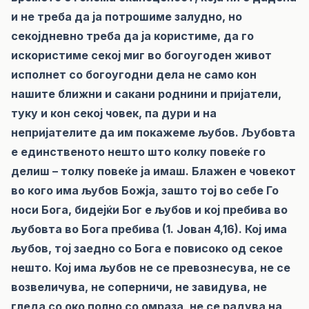
и не треба да ја потрошиме залудно, но
секојдневно треба да ја користиме, да го
искористиме секој миг во богоугоден живот
исполнет со богоугодни дела не само кон
нашите ближни и сакани роднини и пријатели,
туку и кон секој човек, па дури и на
непријателите да им покажеме љубов. Љубовта
е единственото нешто што колку повеќе го
делиш – толку повеќе ја имаш. Блажен е човекот
во кого има љубов Божја, зашто тој во себе Го
носи Бога, бидејќи Бог е љубов и кој пребива во
љубовта во Бога пребива (1. Јован 4,16). Кој има
љубов, тој заедно со Бога е повисоко од секое
нешто. Кој има љубов не се превознесува, не се
возвеличува, не соперничи, не завидува, не
гледа со око полно со омраза, не се радува на