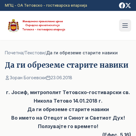
Прејди на главна содржина
МПЦ - ОА Тетовско - гостиварска епархија
Почетна
/
Текстови
/
Да ги обреземе старите навики
Да ги обреземе старите навики
Зоран Богоевски
23.06.2018
г. Јосиф, митрополит Тетовско-гостиварски св.
Никола Тетово 14.01.2018 г.
Да ги обреземе старите навики
Во името на Отецот и Синот и Светиот Дух!
Ползувајте го времето!
(Ефес. 5,16)