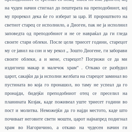
на чуден начин стигнал до пештерата на преподобниот, кој
му прорекол дека ќе го изберат за цар. И пророштвото на
светиот старец се исполнило, а Диоген, пак не ја исполнил
заповедта од преподобниот и не се навраќал да ги гледа
своите стари облеки. После цели триесет години, старецот
му се јавил на сон и му рекол „ Зошто Диогене, ги заборави
своите облеки, а и мене, старецот? Погрижи се да ми
издигнеш макар и малечок храм“ . Откако се разбудил
царот, сакајќи да ја исполни желбата на старецот заминал во
пустината во која го пронашол, но таму не успеал да го
пронајди, бидејќи преподобниот отец се преселил на
планината Козјак, каде поживеал уште триесет години во
пост и молитва. Неможејќи да го најди местото, каде што
почиваат неговите свети мошти, царот најнапред подигнал
храм во Нагоричино, а откако на чудесен начин ги