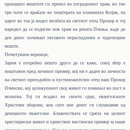
пронашол моштите ги пренел во изградениот храм, но тие
три пати се враќале во пештерата на планината Козјак, па
царот во тоа ја видел желбата на светиот отец Прохор и тој
наредил да се подигне нов храм на реката Пчиња, каде до
ден денес почиваат неговите нераспадливи и чудотворни
мошти.
Почитувани верници,
Зарем е потребно нешто друго да се каже, секој збор е
ништожен пред личниот пример, кој ни е даден во личноста
на светиот преподобен и пустиножителен отец наш Прохор
Пчински, кој целокупниот свој живот го поминал во пост и
молитва. Тој ги всадил во своето срце, евангелските
Христови зборови, кои сите ние денес ги слушнавме од
денешното евангелие. Блаженствата се сржта на целиот
христијански живот и единствен вистински пример за наше