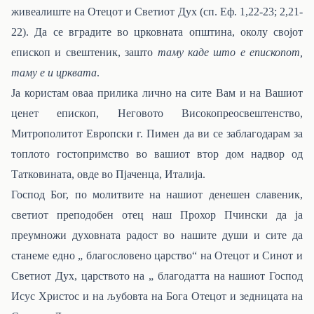
живеалиште на Отецот и Светиот Дух (сп. Еф. 1,22-23; 2,21-
22). Да се вградите во црковната општина, околу својот
епископ и свештеник, зашто
таму каде што е епископот,
таму е и црквата
.
Ја користам оваа прилика лично на сите Вам и на Вашиот
ценет епископ, Неговото Високопреосвештенство,
Митрополитот Европски г. Пимен да ви се заблагодарам за
топлото гостопримство во вашиот втор дом надвор од
Татковината, овде во Пјаченца, Италија.
Господ Бог, по молитвите на нашиот денешен славеник,
светиот преподобен отец наш Прохор Пчински да ја
преумножи духовната радост во нашите души и сите да
станеме едно „ благословено царство“ на Отецот и Синот и
Светиот Дух, царството на „ благодатта на нашиот Господ
Исус Христос и на љубовта на Бога Отецот и зедницата на