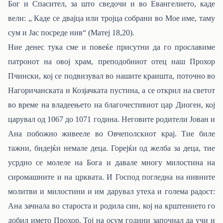
Бог и Спасител, за што сведочи и во Евангелието, каде
вели: „ Каде се двајца или тројца собрани во Мое име, таму
сум и Јас посреде нив“ (Матеј 18,20).
Ние денес тука сме и повеќе присутни да го прославиме
патронот на овој храм, преподобниот отец наш Прохор
Пчински, кој се подвизувал во нашите краишта, поточно во
Нагоричанската и Козјачката пустина, а се открил на светот
во време на владеењето на благочестивиот цар Диоген, кој
царувал од 1067 до 1071 година. Неговите родители Јован и
Ана побожно живееле во Овчеполскиот крај. Тие биле
тажни, бидејќи немале деца. Горејќи од желба за деца, тие
усрдно се молеле на Бога и давале многу милостина на
сиромашните и на црквата. И Господ погледна на нивните
молитви и милостини и им дарувал утеха и голема радост:
Ана зачнала во староста и родила син, кој на крштението го
добил името Прохор. Тој на осум години започнал да учи и