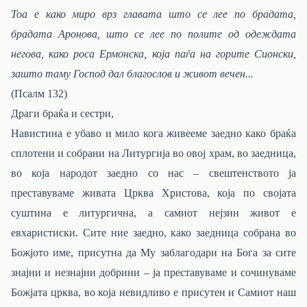
Тоа е како миро врз главата што се лее по брадата,
брадата Аронова, што се лее по полите од одеждата
негова, како роса Ермонска, која паѓа на горите Сионски,
зашто таму Господ дал благослов и живот вечен...
(Псалм 132)
Драги браќа и сестри,
Навистина е убаво и мило кога живееме заедно како браќа
сплотени и собрани на Литургија во овој храм, во заедница,
во која народот заедно со нас – свештенството ја
преставуваме живата Црква Христова, која по својата
суштина е литургична, а самиот нејзин живот е
евхаристиски. Сите ние заедно, како заедница собрана во
Божјото име, присутна да Му заблагодари на Бога за сите
знајни и незнајни добрини – ја преставуваме и сочинуваме
Божјата црква, во која невидливо е присутен и Самиот наш