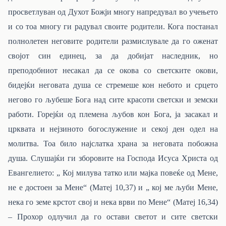
просветлуван од Духот Божји многу напредувал во учењето
и со тоа многу ги радувал своите родители. Кога постанал
полнолетен неговите родители размислувале да го оженат
својот син единец, за да добијат наследник, но
преподобниот несакал да се окова со светските окови,
бидејќи неговата душа се стремеше кон небото и срцето
негово го љубеше Бога над сите красоти светски и земски
работи. Горејќи од племена љубов кон Бога, ја засакал и
црквата и нејзиното богослужение и секој ден одел на
молитва. Тоа било најслатка храна за неговата побожна
душа. Слушајќи ги зборовите на Господа Исуса Христа од
Евангелието: „ Кој милува татко или мајка повеќе од Мене,
не е достоен за Мене“ (Матеј 10,37) и „ кој ме љуби Мене,
нека го земе крстот свој и нека врви по Мене“ (Матеј 16,34)
– Прохор одлучил да го остави светот и сите светски