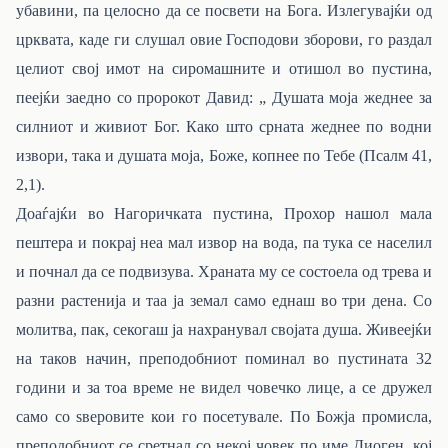
убавини, па целосно да се посвети на Бога. Излегувајќи од
црквата, каде ги слушал овие Господови зборови, го раздал
целиот свој имот на сиромашните и отишол во пустина,
пеејќи заедно со пророкот Давид: „ Душата моја жеднее за
силниот и живиот Бог. Како што срната жеднее по водни
извори, така и душата моја, Боже, копнее по Тебе (Псалм 41,
2,1).
Доаѓајќи во Нагоричката пустина, Прохор нашол мала
пештера и покрај неа мал извор на вода, па тука се населил
и почнал да се подвизува. Храната му се состоела од трева и
разни растенија и таа ја земал само еднаш во три дена. Со
молитва, пак, секогаш ја нахранувал својата душа. Живеејќи
на таков начин, преподобниот поминал во пустината 32
години и за тоа време не видел човечко лице, а се дружел
само со ѕверовите кои го посетувале. По Божја промисла,
преподобниот се сретнал со некој човек по име Диоген, кој