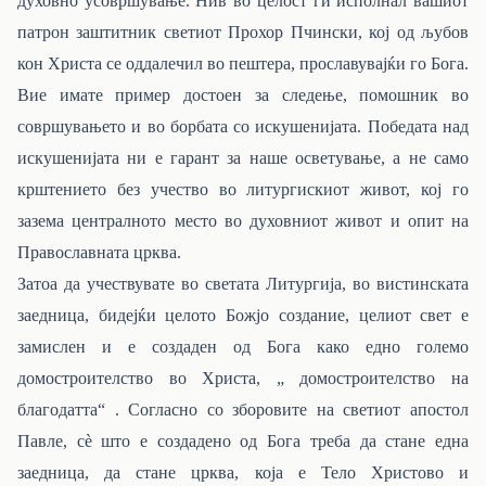
духовно усовршување. Нив во целост ги исполнал вашиот
патрон заштитник светиот Прохор Пчински, кој од љубов
кон Христа се оддалечил во пештера, прославувајќи го Бога.
Вие имате пример достоен за следење, помошник во
совршувањето и во борбата со искушенијата. Победата над
искушенијата ни е гарант за наше осветување, а не само
крштението без учество во литургискиот живот, кој го
зазема централното место во духовниот живот и опит на
Православната црква.
Затоа да учествувате во светата Литургија, во вистинската
заедница, бидејќи целото Божјо создание, целиот свет е
замислен и е создаден од Бога како едно големо
домостроителство во Христа, „ домостроителство на
благодатта“ . Согласно со зборовите на светиот апостол
Павле, сѐ што е создадено од Бога треба да стане една
заедница, да стане црква, која е Тело Христово и