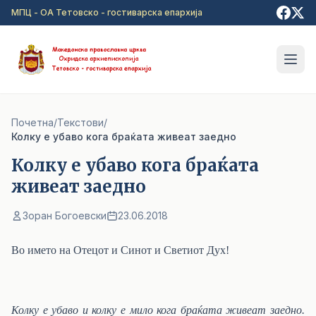
Прејди на главна содржина
МПЦ - ОА Тетовско - гостиварска епархија
Почетна
/
Текстови
/
Колку е убаво кога браќата живеат заедно
Колку е убаво кога браќата
живеат заедно
Зоран Богоевски
23.06.2018
Во името на Отецот и Синот и Светиот Дух!
Колку е убаво и колку е мило кога браќата живеат заедно.