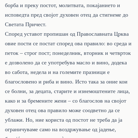
борба и преку постот, молитвата, покајанието и
исповедта пред својот духовен отец да стигнеме до
Светата Причест.
Според уставот пропишан од Православната Црква
овие пости се постат според ова правило: во среда и
петок – строг пост; понеделник, вторник и четврток
е дозволено да се употребува масло и вино, додека
во сабота, недела и на големите празници е
благословено и риба и вино. Исто така за оние кои
се болни, за децата, старите и изнемоштените лица,
како и за бремените жени – со благослов на својот
духовен отец ова правило може соодветно да се
ублажи. Но, ние користа од постот не треба да ја
ограничуваме само на воздржување од јадење,