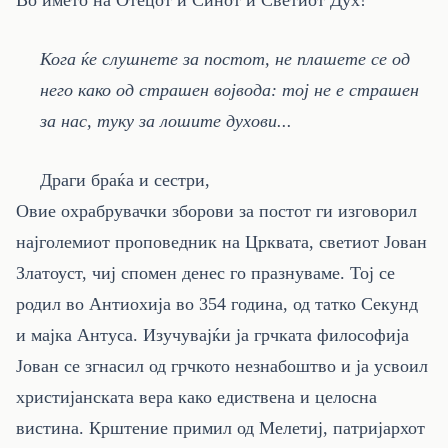
Во името на Отецот и Синот и Светиот Дух!
Кога ќе слушнете за постот, не плашете се од
него како од страшен војвода: тој не е страшен
за нас, туку за лошите духови...
Драги браќа и сестри,
Овие охрабрувачки зборови за постот ги изговорил
најголемиот проповедник на Црквата, светиот Јован
Златоуст, чиј спомен денес го празнуваме. Тој се
родил во Антиохија во 354 година, од татко Секунд
и мајка Антуса. Изучувајќи ја грчката философија
Јован се згнасил од грчкото незнабоштво и ја усвоил
христијанската вера како едиствена и целосна
вистина. Крштение примил од Мелетиј, патријархот