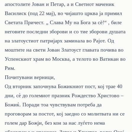
апостолите Јован и Петар, а и Светиот маченик
Василиск (под 22 мај), во чијашто црква ја примил
Светата Причест. „ Слава Му на Бога за сѐ!“ , биле
неговите последни зборови и со тие зборови душата
на златоустиот патријарх заминала во Рајот. Од
моштите на свети Јован Златоуст главата почива во
Успенскиот храм во Москва, а телото во Ватикан во
Рим.
Почитувани верници,
Од вторник започнува Божикниот пост, кој трае 40
дни, сè до големиот празник Рождество Христово –
Божиќ. Поради тоа чувствувам потреба да
проговорам за постот, кој заедно со молитвата ни се
голем дар Божји, без кои за нас луѓето нема