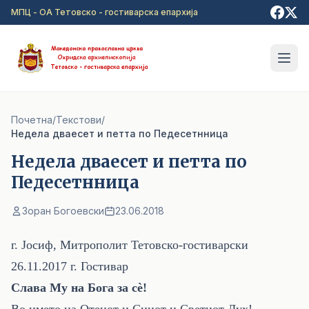
Прејди на главна содржина
МПЦ - ОА Тетовско - гостиварска епархија
Почетна
/
Текстови
/
Недела дваесет и петта по Педесетнница
Недела дваесет и петта по
Педесетнница
Зоран Богоевски
23.06.2018
г. Јосиф, Митрополит Тетовско-гостиварски
26.11.2017
г. Гостивар
Слава Му на Бога за сѐ!