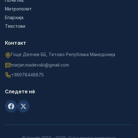
Почетна
Митрополит
Епархија
Текстови
Контакт
Гоце Делчев ББ, Тетово Република Македонија
marjan.madevski@gmail.com
+38978448875
Следете нè
© tge.mk 2014 - 2026. Сите права задржани.