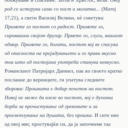
обожување и спасение. Затоа и Христос, вели:
Овој
род се истерува само со пост и молитва...
(Матеј
17,21), а свети Василиј Велики, нè советува:
Примете го постот со радост. Примете го,
сиромашни својот другар. Прмете го, слуги, вашиот
одмор. Примете го, богати, постот кој ве спасува
од опасноста на прејадувањето и го прави вкусно
тоа што од постојана употреба станува невкусно
.
Романскиот Патријарх Даниил, пак во своето кратко
послание до верниците, ги упатува следните
зборови:
Прошката е добар почеток на постот.
Никој не може да влезе во постот, кој е духовна
борба за прочистување од гревовите и за
просветлување на душата, без прошка
. И сите ние
од овој миг, простувајќи си, да ја започнеме таа