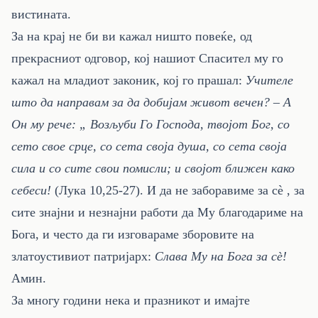
вистината.
За на крај не би ви кажал ништо повеќе, од
прекрасниот одговор, кој нашиот Спасител му го
кажал на младиот законик, кој го прашал:
Учителе
што да направам за да добијам живот вечен? – А
Он му рече: „ Возљуби Го Господа, твојот Бог, со
сето свое срце, со сета своја душа, со сета своја
сила и со сите свои помисли; и својот ближен како
себеси!
(Лука 10,25-27). И да не заборавиме за сè , за
сите знајни и незнајни работи да Му благодариме на
Бога, и често да ги изговараме зборовите на
златоустивиот патријарх:
Слава Му на Бога за сѐ!
Амин.
За многу години нека и празникот и имајте