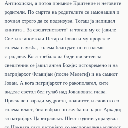
Антиохиски, а потоа примиле Крштение и неговите
родители. По смртта на родителите се замонашил и
почнал строго да се подвизува. Тогаш ја напишал
книгата „ За свештенството“ и тогаш му се јавиле
Светите апостоли Петар и Јован и му прорекле
голема служба, голема благодат, но и големо
страдање. Кога требало да биде посветен за
свештеник се јавил ангел Божји: истовремено и на
патријархот Флавијан (после Мелетиј) и на самиот
Јован. А кога патријархот го ракополагал, сите
виделе светол бел гулаб над Јовановата глава.
Прославен заради мудроста, подвигот, и словото со
голема власт, бил избран по желба на царот Аркадиј
за патријарх Цариградски. Шест години управувал
со Црквата како патријарх со неспоредлива мудрост