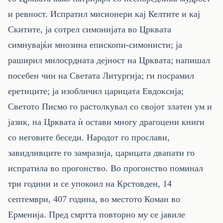
и ревност. Испратил мисионери кај Келтите и кај
Скитите, ја сотрел симонијата во Црквата
симнувајќи мнозина епископи-симонисти; ја
раширил милосрдната дејност на Црквата; напишал
посебен чин на Светата Литургија; ги посрамил
еретиците; ја изобличил царицата Евдоксија;
Светото Писмо го растолкувал со својот златен ум и
јазик, на Црквата ѝ остави многу драгоцени книги
со неговите беседи. Народот го прослави,
завидливците го замразија, царицата двапати го
испратила во прогонство. Во прогонство поминал
три години и се упокоил на Крстовден, 14
септември, 407 година, во местото Коман во
Ерменија. Пред смртта повторно му се јавиле