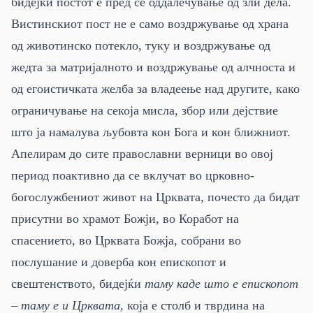
бидејќи постот е пред сè оддалечување од зли дела.
Вистинскиот пост не е само воздржување од храна
од животинско потекло, туку и воздржување од
жедта за матријалното и воздржување од алчноста и
од егоистичката желба за владеење над другите, како
ограничување на секоја мисла, збор или дејствие
што ја намалува љубовта кон Бога и кон ближниот.
Апелирам до сите православни верници во овој
период поактивно да се вклучат во црковно-
богослужбениот живот на Црквата, почесто да бидат
присутни во храмот Божји, во Коработ на
спасението, во Црквата Божја, собрани во
послушание и доверба кон епископот и
свештенството, бидејќи
таму каде што е епископот
– таму е и Црквата
, која е столб и тврдина на