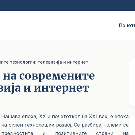
Почет
ите технологии: телевизија и интернет
 на современите
зија и интернет
Нашава епоха, XX и почетоткот на XXI век, е епоха
на силен технолошки развој. Се разбира, големи се
предностите и позитивните страни на