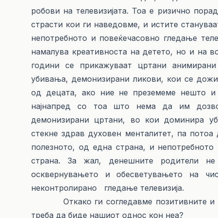
робови на телевизијата. Тоа е ризично порад
страсти кои ги наведовме, и истите станува
непотребното и повеќечасовно гледање телев
намалува креативноста на детето, но и на во
години се прикажуваат цртани анимирани
убивања, демонизирани ликови, кои се дожи
од децата, ако ние не преземеме нешто и
најнапред со тоа што нема да им дозв
демонизирани цртани, во кои доминира уб
стекне здрав духовен менталитет, па потоа 
полезното, од една страна, и непотребното
страна. За жал, денешните родители не
осквернувањето и обесветувањето на чис
неконтролирано гледање телевизија.
Откако ги согледавме позитивните и нега
треба да биде нашиот однос кон неа?