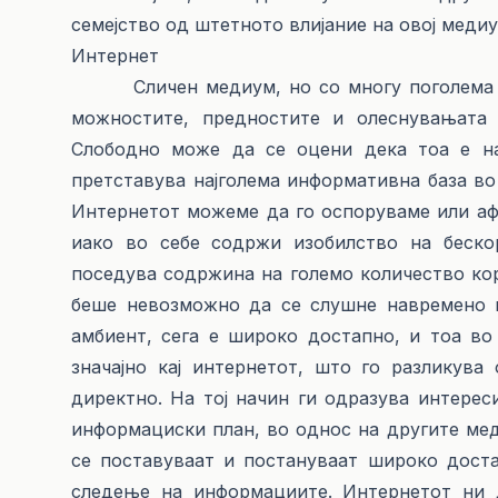
семејство од штетното влијание на овој медиу
Интернет
Сличен медиум, но со многу поголема моќ
можностите, предностите и олеснувањата
Слободно може да се оцени дека тоа е на
претставува најголема информативна база во 
Интернетот можеме да го оспоруваме или аф
иако во себе содржи изобилство на бескор
поседува содржина на големо количество ко
беше невозможно да се слушне навремено к
амбиент, сега е широко достапно, и тоа во
значајно кај интернетот, што го разлику
директно. На тој начин ги одразува интерес
информациски план, во однос на другите мед
се поставуваат и постануваат широко доста
следење на информациите. Интернетот ни