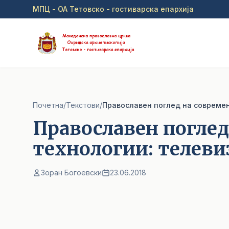
Прејди на главна содржина
МПЦ - ОА Тетовско - гостиварска епархија
Почетна
/
Текстови
/
Православен поглед на современ
Православен поглед
технологии: телеви
Зоран Богоевски
23.06.2018