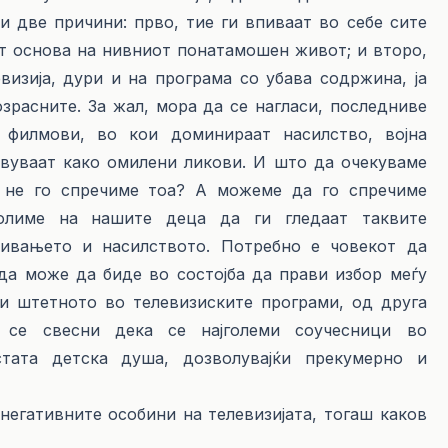
и две причини: прво, тие ги впиваат во себе сите
ат основа на нивниот понатамошен живот; и второ,
изија, дури и на програма со убава содржина, ја
зрасните. За жал, мора да се нагласи, последниве
 филмови, во кои доминираат насилство, војна
вуваат како омилени ликови. И што да очекуваме
 не го спречиме тоа? А можеме да го спречиме
олиме на нашите деца да ги гледаат таквите
ивањето и насилството. Потребно е човекот да
да може да биде во состојба да прави избор меѓу
 и штетното во телевизиските програми, од друга
 се свесни дека се најголеми соучесници во
тата детска душа, дозволувајќи прекумерно и
тивните особини на телевизијата, тогаш каков