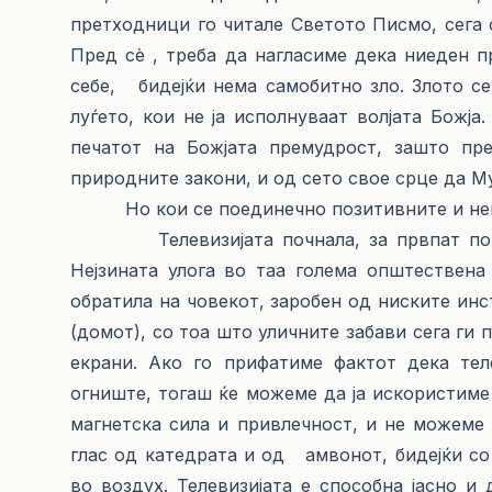
претходници го читале Светото Писмо, сега 
Пред сè , треба да нагласиме дека ниеден п
себе, бидејќи нема самобитно зло. Злото се
луѓето, кои не ја исполнуваат волјата Божја
печатот на Божјата премудрост, зашто пр
природните закони, и од сето свое срце да М
Но кои се поединечно позитивните и негат
Телевизијата почнала, за првпат по тол
Нејзината улога во таа голема општествена
обратила на човекот, заробен од ниските инс
(домот), со тоа што уличните забави сега ги
екрани. Ако го прифатиме фактот дека те
огниште, тогаш ќе можеме да ја искористиме 
магнетска сила и привлечност, и не можеме 
глас од катедрата и од амвонот, бидејќи со 
во воздух. Телевизијата е способна јасно и