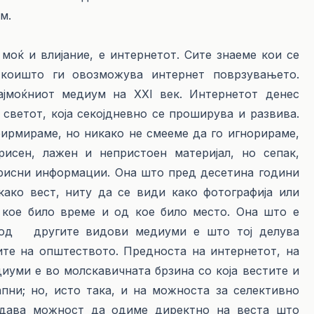
м.
 и влијание, е интернетот. Сите знаеме кои се
 коишто ги овозможува интернет поврзувањето.
јмоќниот медиум на XXI век. Интернетот денес
светот, која секојдневно се проширува и развива.
ирмираме, но никако не смееме да го игнорираме,
исен, лажен и непристоен материјал, но сепак,
рисни информации. Она што пред десетина години
ако вест, ниту да се види како фотографија или
 кое било време и од кое било место. Она што е
ва од другите видови медиуми е што тој делува
ите на општеството. Предноста на интернетот, на
иуми е во молскавичната брзина со која вестите и
пни; но, исто така, и на можноста за селективно
 дава можност да одиме директно на веста што