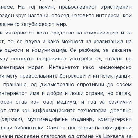
неме. На тој начин, православниот христијанин
еден круг настани, според неговите интереси, кои
а не го загуби својот мир.
ернетот како средство за комуникација и за
, тој се јавува и како можност за реализација на
е односи и комуникација. Се разбира, за ваквите
туку неговата неправилна употреба од страна на
иментиран морал. Интернетот како мисионерско
ки меѓу православните богослови и интелектуалци.
а прашање, од дијаметрално спротивни до сосем
интернетот има и добри и лоши страни, но сепак,
орен став кон овој медиум, и тоа за различни
от став кон информациските технологии, доволно
сајтови), мултимедијални изданија, компјутерски
онски библиотеки. Самото постоење на официјални
начи посреден благослов од страна на Црквата за