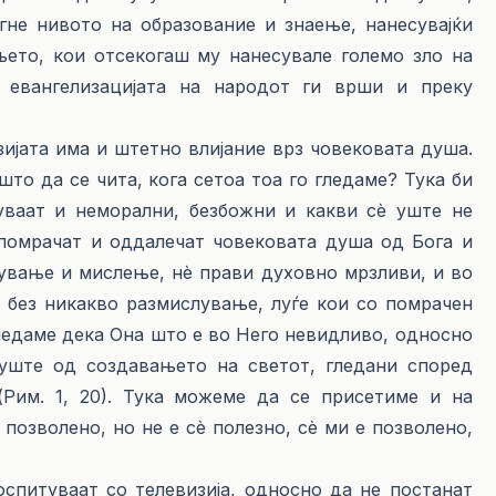
гне нивото на образование и знаење, нанесувајќи
њето, кои отсекогаш му нанесувале големо зло на
и евангелизацијата на народот ги врши и преку
та има и штетно влијание врз човековата душа.
што да се чита, кога сетоа тоа го гледаме? Тука би
вуваат и неморални, безбожни и какви сè уште не
 помрачат и оддалечат човековата душа од Бога и
лување и мислење, нè прави духовно мрзливи, и во
 без никакво размислување, луѓе кои со помрачен
гледаме дека Она што е во Него невидливо, односно
 уште од создавањето на светот, гледани според
(Рим. 1, 20). Тука можеме да се присетиме и на
позволено, но не е сè полезно, сè ми е позволено,
уваат со телевизија, односно да не постанат