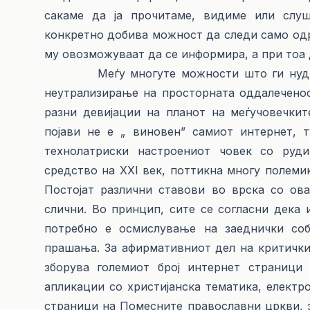
сакаме да ја прочитаме, видиме или слуш
конкретно добива можност да следи само одр
му овозможуваат да се информира, а при тоа д
Меѓу многуте можности што ги нуди инт
неутрализирање на просторната оддалеченост
разни девијации на планот на меѓучовечкит
појави не е „ виновен” самиот интернет, 
технолатриски настроениот човек со руд
средство на XXI век, поттикна многу полеми
Постојат различни ставови во врска со ов
слични. Во принцип, сите се согласни дека 
потребно е осмислување на заеднички соб
прашања. За афирмативниот дел на критички
зборува големиот број интернет страници (
апликации со христијанска тематика, електр
страници на Помесните православни цркви, з