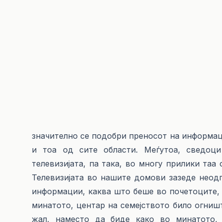
значително се подобри преносот на информац
и тоа од сите области. Меѓутоа, сведоц
телевизијата, па така, во многу прилики таа
Телевизијата во нашите домови зазеде неод
информации, каква што беше во почетоците, 
минатото, центар на семејството било огниште
жал, наместо да биде како во минатото, 