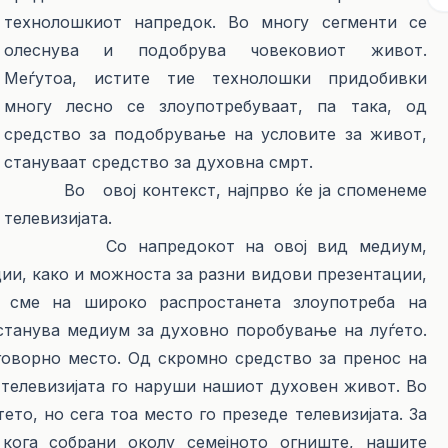
технолошкиот напредок. Во многу сегменти се
олеснува и подобрува човековиот живот.
Меѓутоа, истите тие технолошки придобивки
многу лесно се злоупотребуваат, па така, од
средство за подобрување на условите за живот,
стануваат средство за духовна смрт.
Во овој контекст, најпрво ќе ја споменеме
телевизијата.
Со напредокот на овој вид медиум,
ии, како и можноста за разни видови презентации,
и сме на широко распростанета злоупотреба на
 станува медиум за духовно поробување на луѓето.
говорно место. Од скромно средство за пренос на
телевизијата го наруши нашиот духовен живот. Во
то, но сега тоа место го презеде телевизијата. За
кога собрани околу семејното огниште, нашите