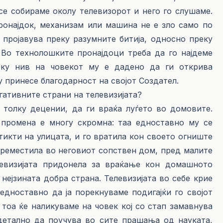
се собираме околу телевизорот и него го слушаме.
ронајдок, механизам или машина не е зло само по
 пројавува преку разумните битија, односно преку
. Во технолошките пронајдоци треба да го најдеме
еку нив на човекот му е дадено да ги открива
у принесе благодарност на својот Создател.
ивните страни на телевизијата?
ку децении, да ги враќа луѓето во домовите.
 промена е многу скромна: таа едноставно му се
тикти на улицата, и го вратила кон своето огниште
 преместила во неговиот сопствен дом, пред малите
левизијата придонела за враќање кон домашното
нејзината добра страна. Телевизијата во себе крие
едноставно да ја порекнуваме подигајќи го својот
тоа ќе наликуваме на човек кој со стап замавнува
 детално да поучува во сите прашања од науката,