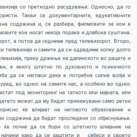
ија со претходно расудување. Односно, да го
ристи. Такви се документарните, едукативните
вна содржина и, се разбира, филмовите за кои е
овите кои носат некоја порака и длабока суштина.
рот, а потоа да седнеме пред телевизорот. Второ,
и телевизија и самите да си одредиме колку долго
левизија, преку држење на далинското во рацете и
ви, е многу штетно по духовното и психичкото
реба да се нагласи дека е потребна силна волја и
уред, во однос на самите нас, а особено во однос
истат под мониторинг на таткото или мајката, или
 детето можат да му бидат прикажувани само ретки
орисно ќе влијаат на неговото образование и
или содржина да бидат проследени со објаснување.
о ќе почне да се бори со штетното влијание на
и начини како да се заштити и себеси и своето