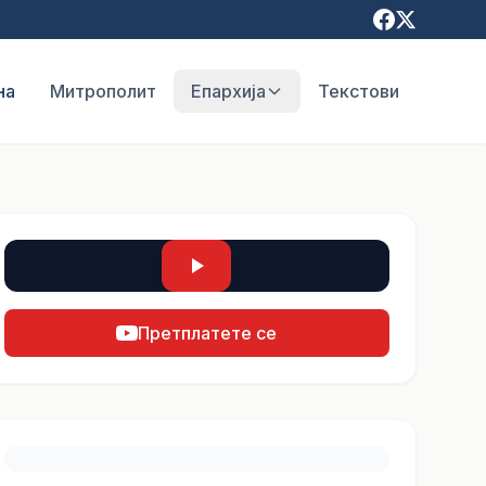
на
Митрополит
Епархија
Текстови
Претплатете се