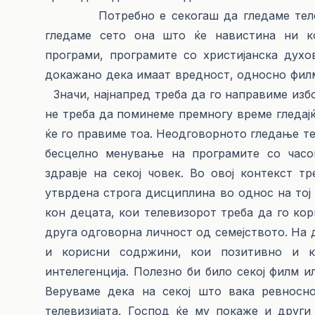
Потребно е секогаш да гледаме телевиз
гледаме сето она што ќе навистина ни ко
програми, програмите со христијанска духо
докажано дека имаат вредност, односно филм
Значи, најнапред треба да го направиме избо
не треба да поминеме премногу време гледајќ
ќе го правиме тоа. Неодговорното гледање те
бесцелно менување на програмите со часо
здравје на секој човек. Во овој контекст т
утврдена строга дисциплина во однос на тој 
кон децата, кои телевизорот треба да го кор
друга одговорна личност од семејството. На
и корисни содржини, кои позитивно и к
интелегенција. Полезно би било секој филм 
Веруваме дека на секој што вака ревносн
телевизијата, Господ ќе му покаже и друг