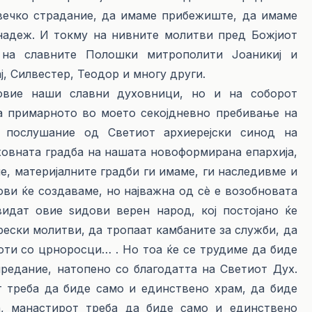
овечко страдание, да имаме прибежиште, да имаме
надеж. И токму на нивните молитви пред Божјиот
 на славните Полошки митрополити Јоаникиј и
, Силвестер, Теодор и многу други.
овие наши славни духовници, но и на соборот
а примарното во моето секојдневно пребивање на
 послушание од Светиот архиерејски синод на
овната градба на нашата новоформирана епархија,
, материјалните градби ги имаме, ги наследивме и
ови ќе создаваме, но најважна од сè е возобновата
идат овие ѕидови верен народ, кој постојано ќе
рески молитви, да тропаат камбаните за служби, да
ти со црноросци… . Но тоа ќе се трудиме да биде
редание, натопено со благодатта на Светиот Дух.
т треба да биде само и единствено храм, да биде
а, манастирот треба да биде само и единствено