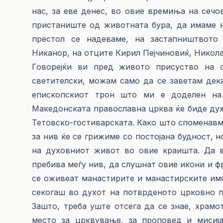
нас, за еве денес, во овие времиња на сеч
пристаниште од животната бура, да имаме 
престол се надеваме, на застапништвото
Никанор, на отците Кирил Пејчиновиќ, Николај
Говорејќи ви пред живото присуство на 
светителски, можам само да се заветам дек
епископскиот трон што ми е доделен на
Македонската православна црква ќе биде дух
Тетовско-гостиварската. Како што споменавме
за нив ќе се грижиме со постојана будност, н
на духовниот живот во овие краишта. Да в
пребива меѓу нив, да слушнат овие икони и ф
се оживеат манастирите и манастирските имо
секогаш во духот на потврденото црковно п
Зашто, треба уште отсега да се знае, храмо
место за црквување, за проповед и мисиј