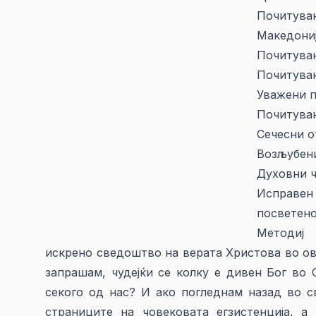
Почитува
Македониј
Почитуван
Почитуван
Уважени п
Почитуван
Сечесни о
Возљубени
Духовни ч
Исправен 
посветено
Методиј 
искрено сведоштво на верата Христова во ово
запрашам, чудејќи се колку е дивен Бог во 
секого од нас? И ако погледнам назад во с
страниците на човековата егзистенција, 