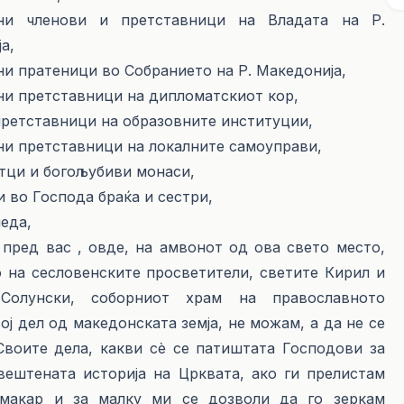
ни членови и претставници на Владата на Р.
а,
и пратеници во Собранието на Р. Македонија,
и претставници на дипломатскиот кор,
ретставници на образовните институции,
и претставници на локалните самоуправи,
тци и богољубиви монаси,
 во Господа браќа и сестри,
еда,
пред вас , овде, на амвонот од ова свето место,
 на сесловенските просветители, светите Кирил и
Солунски, соборниот храм на православното
ј дел од македонската земја, не можам, а да не се
Своите дела, какви сè се патиштата Господови за
вештената историја на Црквата, ако ги прелистам
а макар и за малку ми се дозволи да го зеркам