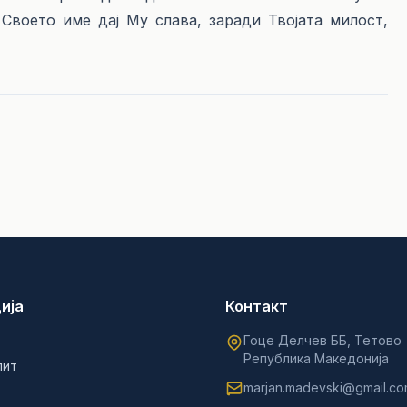
 Своето име дај Му слава, заради Твојата милост,
ија
Контакт
Гоце Делчев ББ, Тетово
Република Македонија
лит
marjan.madevski@gmail.c