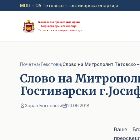
Прејди на главна содржина
МПЦ - ОА Тетовско - гостиварска епархија
Почетна
/
Текстови
/
Слово на Митрополит Тетовско –
Слово на Митропол
Гостиварски г.Јоси
Зоран Богоевски
23.06.2018
Ваше Бла
преосвеш