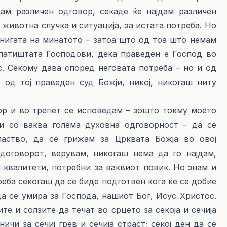
дам различен одговор, секаде ќе најдам различен
а животна случка и ситуација, за истата потреба. Но
нигата на минатото – затоа што од тоа што немам
 патиштата Господови, дека праведен е Господ во
с. Секому дава според неговата потреба – но и од
 од тој праведен суд Божји, никој, никогаш ниту
бор и во трепет се исповедам – зошто токму моето
и со ваква голема духовна одговорност – да се
аство, да се грижам за Црквата Божја во овој
договорот, верувам, никогаш нема да го најдам,
 квалитети, потребни за ваквиот повик. Но знам и
еба секогаш да се биде подготвен кога ќе се добие
да се умира за Господа, нашиот Бог, Исус Христос.
те и солзите да течат во срцето за секоја и сечија
ичи за сечиј грев и сечија страст; секој ден да се