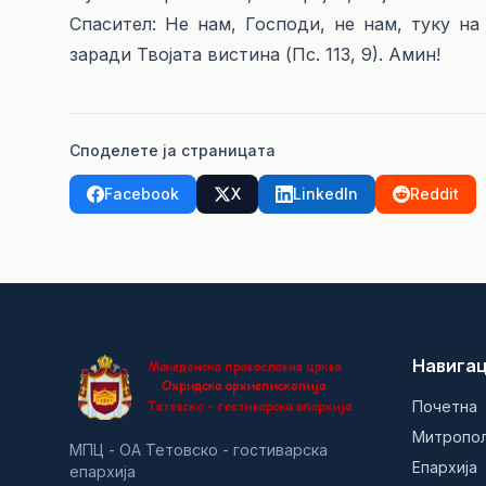
Спасител: Не нам, Господи, не нам, туку на
заради Твојата вистина (Пс. 113, 9). Амин!
Споделете ја страницата
Facebook
X
LinkedIn
Reddit
Навигац
Почетна
Митропо
МПЦ - ОА Тетовско - гостиварска
Епархија
епархија