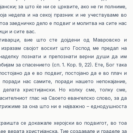
ански; за што ќе ни се црквите, ако не ги полниме,
оја недела и на секој празник и не учествуваме во
тоа заедничко дело е подвиг и молитва на сите нас
ци и сите вас.
стиварци, вие што сте дојдени од Мавровско и
о изразам својот восхит што Господ ме предал на
наделку познати и препознати верни души да им
ијам за спасението (сп. 1. Кор. 9, 22). Ете, Бог така
постојано да е во подвиг, постојано да е во плач и
у поради нас самите, поради нашето непокајание,
делата христијански. Но колку сме, толку сме,
асителниот глас на Своето евангелско слово, за да
 грижиме за она што ни е најважно – еднодушноста
раишта се докажале херојски во подвигот, во тоа
вее верата христијанска. Тие создавале и граделе за