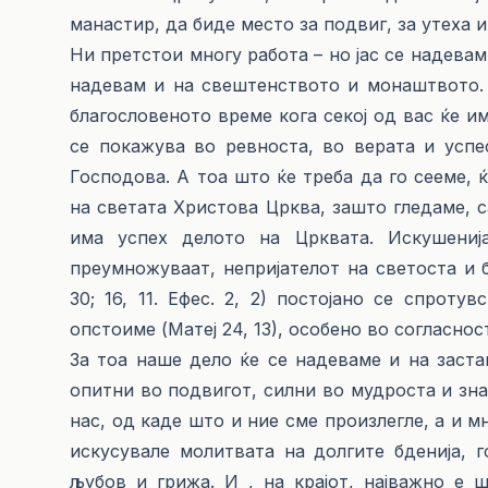
манастир, да биде место за подвиг, за утеха 
Ни претстои многу работа – но јас се надевам
надевам и на свештенството и монаштвото. 
благословеното време кога секој од вас ќе им
се покажува во ревноста, во верата и успе
Господова. А тоа што ќе треба да го сееме, 
на светата Христова Црква, зашто гледаме, с
има успех делото на Црквата. Искушениј
преумножуваат, непријателот на светоста и бл
30; 16, 11. Ефес. 2, 2) постојано се спрот
опстоиме (Матеј 24, 13), особено во согласно
За тоа наше дело ќе се надеваме и на заст
опитни во подвигот, силни во мудроста и зна
нас, од каде што и ние сме произлегле, а и мн
искусувале молитвата на долгите бденија, 
љубов и грижа. И , на крајот, најважно е