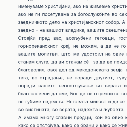
именуваме христијани, ако не живееме христиј
ако не ги посетуваме за богослужбите во сек
заедничкото дело на христијанскиот собор. А 
заедно – на вашиот владика, вашите свештени
Стоејќи пред вас, возљубени тетовци, го
горнореканскиот крај, не можам, а да не г
вашите молитви, што ме удостоил на овие 
станам слуга, да ви станам сè , за да ве придоб
благоволил, овој дел од македонската земја, 
тага, во страдање, не поради другиот, тук
поради нашето неопстојување во верата и 
благословени да сме, Бог да нè отрезни со сп
не губиме надеж во Неговата милост и да се
во вистината, во верата, надежта и љубовта.
А имаме многу славни предци, кои во овие к
како се опстојува, како се брани и како се жи