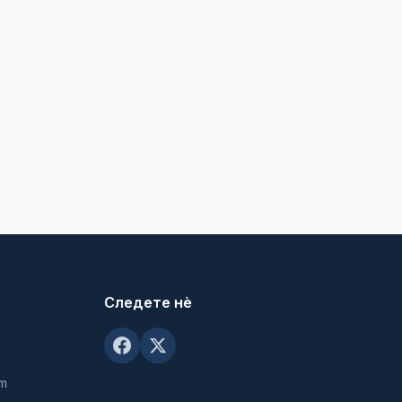
Следете нè
om