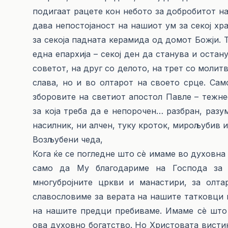
подигаат рацете кон небото за добробитот на
дава непостојаност на нашиот ум за секој хра
за секоја падната керамида од домот Божји. 
една епархија – секој ден да станува и остан
советот, на друг со делото, на трет со молит
слава, но и во олтарот на своето срце. Сам
зборовите на светиот апостол Павле – тежнее
за која треба да е непорочен… разбран, разу
насилник, ни алчен, туку кроток, мирољубив и
Возљубени чеда,
Кога ќе се погледне што сè имаме во духовна
само да Му благодариме на Господа за 
многубројните цркви и манастири, за олта
славословиме за верата на нашите татковци и
на нашите предци пребиваме. Имаме сè што 
ова духовно богатство. Но Христовата вистин