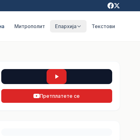
на
Митрополит
Епархија
Текстови
Претплатете се