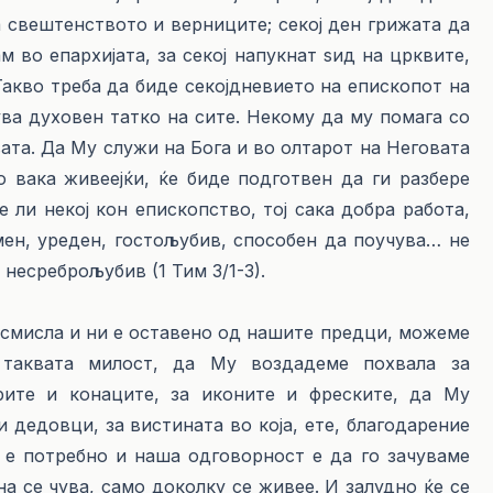
 свештенството и верниците; секој ден грижата да
м во епархијата, за секој напукнат ѕид на црквите,
Такво треба да биде секојдневието на епископот на
ува духовен татко на сите. Некому да му помага со
вата. Да Му служи на Бога и во олтарот на Неговата
о вака живеејќи, ќе биде подготвен да ги разбере
 ли некој кон епископство, тој сака добра работа,
мен, уреден, гостољубив, способен да поучува… не
 несреброљубив (1 Тим 3/1-3).
 смисла и ни е оставено од нашите предци, можеме
таквата милост, да Му воздадеме похвала за
рите и конаците, за иконите и фреските, да Му
 дедовци, за вистината во која, ете, благодарение
е потребно и наша одговорност е да го зачуваме
а се чува, само доколку се живее. И залудно ќе се