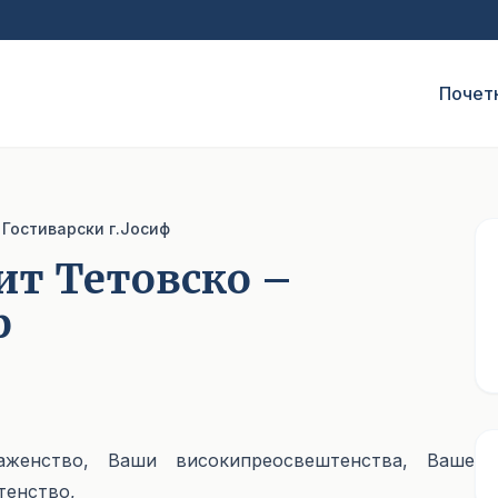
Почет
 Гостиварски г.Јосиф
ит Тетовско –
ф
женство, Ваши високипреосвештенства, Ваше
тенство,