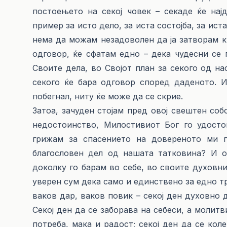
постоењето на секој човек – секаде ќе нај
пример за исто дело, за иста состојба, за ист
нема да можам незадоволен да ја затворам к
одговор, ќе сфатам едно – дека чудесни се
Своите дела, во Својот план за секого од на
секого ќе бара одговор според даденото. И
побегнал, ниту ќе може да се скрие.
Затоа, зачуден стојам пред овој свештен со
недостоинство, Милостивиот Бог го удосто
грижам за спасението на довереното ми п
благословен дел од нашата татковина? И о
доколку го барам во себе, во своите духовни
уверен сум дека само и единствено за едно тр
ваков дар, ваков повик – секој ден духовно 
Секој ден да се заборава на себеси, а молитви
потреба, мака и радост; секој ден да се колен