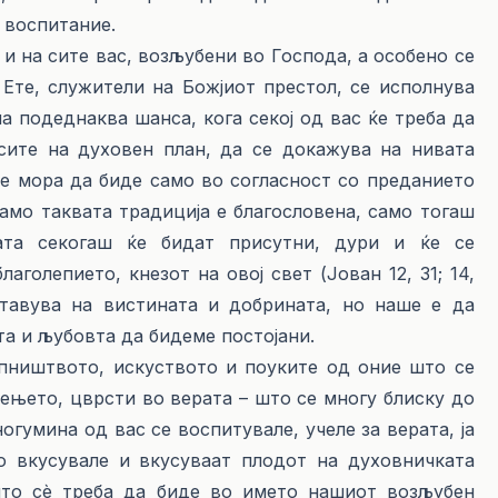
и воспитание.
 и на сите вас, возљубени во Господа, а особено се
Ете, служители на Божјиот престол, се исполнува
а подеднаква шанса, кога секој од вас ќе треба да
сите на духовен план, да се докажува на нивата
ќе мора да биде само во согласност со преданието
амо таквата традиција е благословена, само тогаш
ата секогаш ќе бидат присутни, дури и ќе се
аголепието, кнезот на овој свет (Јован 12, 31; 14,
увставува на вистината и добрината, но наше е да
ста и љубовта да бидеме постојани.
апништвото, искуството и поуките од оние што се
ењето, цврсти во верата – што се многу блиску до
огумина од вас се воспитувале, учеле за верата, ја
го вкусувале и вкусуваат плодот на духовничката
 што сè треба да биде во името нашиот возљубен