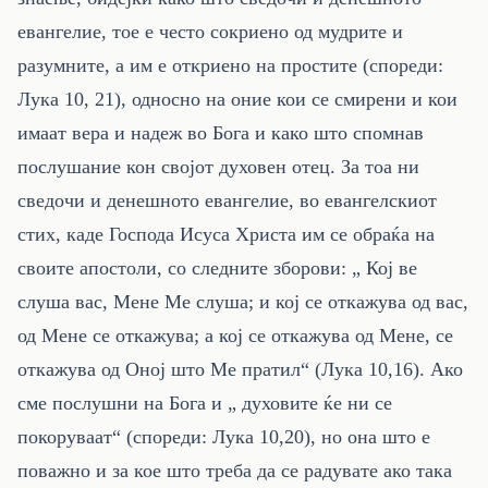
евангелие, тое е често сокриено од мудрите и
разумните, а им е откриено на простите (спореди:
Лука 10, 21), односно на оние кои се смирени и кои
имаат вера и надеж во Бога и како што спомнав
послушание кон својот духовен отец. За тоа ни
сведочи и денешното евангелие, во евангелскиот
стих, каде Господа Исуса Христа им се обраќа на
своите апостоли, со следните зборови: „ Кој ве
слуша вас, Мене Ме слуша; и кој се откажува од вас,
од Мене се откажува; а кој се откажува од Мене, се
откажува од Оној што Ме пратил“ (Лука 10,16). Ако
сме послушни на Бога и „ духовите ќе ни се
покоруваат“ (спореди: Лука 10,20), но она што е
поважно и за кое што треба да се радувате ако така