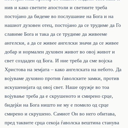
нив и како светите апостоли и светиите треба
постојано да бидеме во послушание на Бога и на
нашиот духовен отец, постојано да се трудиме да Го
славиме Бога и така да се трудиме да живееме
ангелски, а да се живее ангелски значи да се живее
добар и нормален духовен живот во овој живот и
свет создаден од Бога. И ние треба да сме војска
Христова на земјата – како ангелската на небото. Да
војуваме духовно против ѓаволските замки, против
искушенијата од овој свет. Наше оружје во тоа
војување треба да е скрушеното и смирено срце,
бидејќи на Бога ништо не му е помило од срце
смирено и скрушено. Самиот Он во него обитава,
пред таквите срца секоја ѓаволска вештина станува