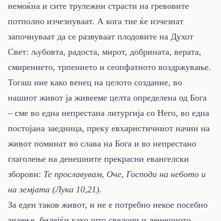
немоќна и сите трулежни страсти на гревовите
потполно изчезнуваат. А кога тие ќе изчезнат
започнуваат да се развуваат плодовите на Духот
Свет: љубовта, радоста, мирот, добрината, верата,
смирението, трпението и сеопфатното воздржување.
Тогаш ние како венец на целото создание, во
нашиот живот ја живееме целта определена од Бога
– сме во една непрестана литургија со Него, во една
постојана заедница, преку евхаристичниот начин на
живот поминат во слава на Бога и во непрестано
глаголење на денешните прекрасни евангелски
зборови:
Те прославувам, Оче, Господи на небото и
на земјата
(Лука 10,21).
За еден таков живот, и не е потребно некое посебно
знаење, бидејќи како што сведочи и денешното