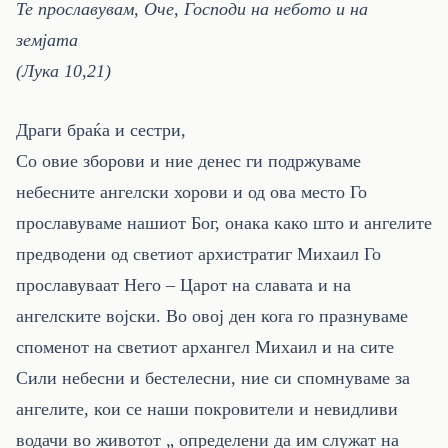
Те прославувам, Оче, Господи на небото и на
земјата
(Лука 10,21)
Драги браќа и сестри,
Со овие зборови и ние денес ги подржуваме
небесните ангелски хорови и од ова место Го
прославуваме нашиот Бог, онака како што и ангелите
предводени од светиот архистратиг Михаил Го
прославуваат Него – Царот на славата и на
ангелските војски. Во овој ден кога го празнуваме
споменот на светиот архангел Михаил и на сите
Сили небесни и бестелесни, ние си спомнуваме за
ангелите, кои се наши покровители и невидливи
водачи во животот „ определени да им служат на