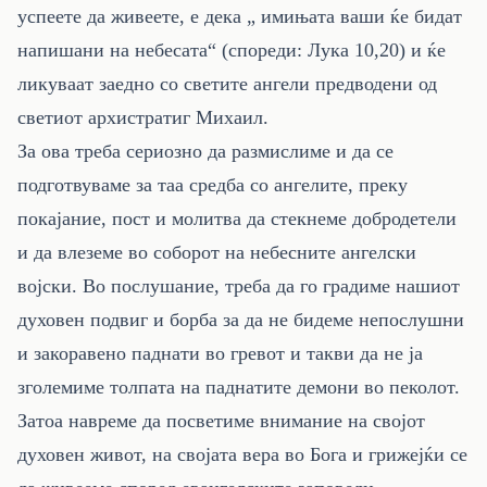
успеете да живеете, е дека „ имињата ваши ќе бидат
напишани на небесата“ (спореди: Лука 10,20) и ќе
ликуваат заедно со светите ангели предводени од
светиот архистратиг Михаил.
За ова треба сериозно да размислиме и да се
подготвуваме за таа средба со ангелите, преку
покајание, пост и молитва да стекнеме добродетели
и да влеземе во соборот на небесните ангелски
војски. Во послушание, треба да го градиме нашиот
духовен подвиг и борба за да не бидеме непослушни
и закоравено паднати во гревот и такви да не ја
зголемиме толпата на паднатите демони во пеколот.
Затоа навреме да посветиме внимание на својот
духовен живот, на својата вера во Бога и грижејќи се