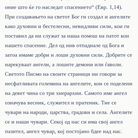
оние што ќе го наследат спасението“ (Евр. 1,14).
При создавањето на светот Бог ги создал и ангелите
како духовни и бестелесни, невидливи сили, кои ги
поставил да ни служат за наша помош на патот кон
нашето спасение. Дел од нив отпаднале од Бога и
затоа имаме добри и лоши духовни сили. Добрите се
нарекуваат ангели, а лошите демони или ѓаволи.
Светото Писмо на своите страници ни говори за
несфатливата големина на ангелите, кои се поделени
на девет чина со три хиерархии. Самото име ангел
означува весник, служител и пратеник. Тие се
чувари на народи, царства, градови и села. Ангелите
се и наши чувари. Секој од нас си има свој ангел
пазител, ангел чувар, кој постојано бдее над нас.