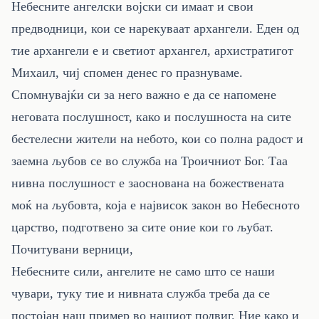
Небесните ангелски војски си имаат и свои
предводници, кои се нарекуваат архангели. Еден од
тие архангели е и светиот архангел, архистратигот
Михаил, чиј спомен денес го празнуваме.
Спомнувајќи си за него важно е да се напомене
неговата послушност, како и послушноста на сите
бестелесни жители на небото, кои со полна радост и
заемна љубов се во служба на Троичниот Бог. Таа
нивна послушност е заоснована на божествената
моќ на љубовта, која е највисок закон во Небесното
царство, подготвено за сите оние кои го љубат.
Почитувани верници,
Небесните сили, ангелите не само што се наши
чувари, туку тие и нивната служба треба да се
постојан наш пример во нашиот подвиг. Ние како и