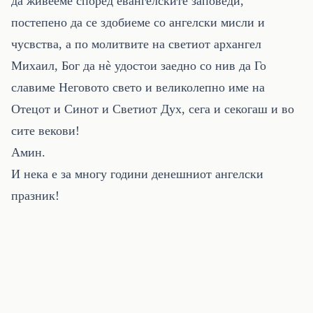
да живееме според евангелските заповеди,
постепено да се здобиеме со ангелски мисли и
чусвства, а по молитвите на светиот архангел
Михаил, Бог да нè удостои заедно со нив да Го
славиме Неговото свето и великолепно име на
Отецот и Синот и Светиот Дух, сега и секогаш и во
сите векови!
Амин.
И нека е за многу години денешниот ангелски
празник!