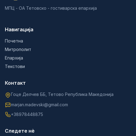
МПЦ - ОА Тетовско - гостиварска епархија
Навигација
Почетна
Митрополит
Епархија
Текстови
Контакт
Гоце Делчев ББ, Тетово Република Македонија
marjan.madevski@gmail.com
+38978448875
Следете нè