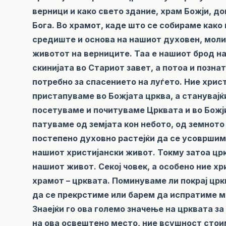
верници и како свето здание, храм Божји, д
Бога. Во храмот, каде што се собираме како
средиште и основа на нашиот духовен, моли
животот на верниците. Таа е нашиот брод на
скинијата во Стариот завет, а потоа и позна
потребно за спасението на луѓето. Ние хрис
пристапуваме во Божјата црква, а станувајќ
посетуваме и почитуваме Црквата и во Божји
патуваме од земјата кон небото, од земното
постепено духовно растејќи да се усовршиме
нашиот христијански живот. Токму затоа црк
нашиот живот. Секој човек, а особено ние х
храмот – црквата. Поминуваме ли покрај црк
да се прекрстиме или барем да испратиме м
Знаејќи го ова големо значење на црквата за
на ова освештено место, ние всушност стои