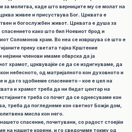
ом за молитва, каде што верниците му се молат на
 црква живее и присуствува Бог. Црквата е
твен и богослужбен живот. Црквата е душа за
 спасението како што бил Ноевиот брод и
тиот Соломонов храм. Во неа се извршува сѐ што е
тијаните преку светата тајна Крштение
и нејзини членови имаме обврска да ја
от храмот, црквувајќи се да се издигнуваме, да
 кон небесното, од матријалното кон духовното и
 и да го здобиеме спасението – кое е цел на
вата и храмот треба да ни бидат центар на
ристијаните треба со почит да се однесуваме кон
ва, треба да погледнеме кон светиот Божји дом,
олитвена мисла кон него.
 нашето спасение, почитувани, со радост стоејќи
ме на нашите корени, и го сведочиме токму од