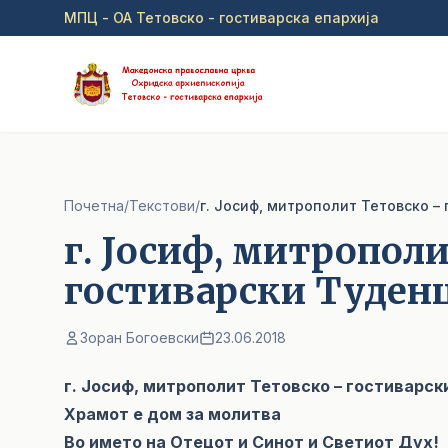
Прејди на главна содржина
МПЦ - ОА Тетовско - гостиварска епархија
Почетна
/
Текстови
/
г. Јосиф, митрополит Тетовско – 
г. Јосиф, митропол
гостиварски Туденце
Зоран Богоевски
23.06.2018
г. Јосиф, митрополит Тетовско – гостиварски
Храмот е дом за молитва
Во името на Отецот и Синот и Светиот Дух!