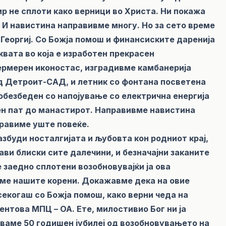
р не сплоти како верници во Христа. Ни покажа
 И навистина направивме многу. Но за сето време
 Георгиј. Со Божја помош и финансиските даренија
квата во која е изработен прекрасен
ермерен иконостас, изградивме камбанерија
д Детроит-САД, и летник со фонтана посветена
 обезбеден со напојување со електрична енергија
ен пат до манастирот. Направивме навистина
правиме уште повеќе.
азбуди носталгијата и љубовта кон родниот крај,
ави блиски сите далечини, и безначајни заканите
 заедно сплотени возобновувајќи ја ова
вме нашите корени. Докажавме дека на овие
секогаш со Божја помош, како верни чеда на
нтова МПЦ – ОА. Ете, милостивио Бог ни ја
уваме 50 годишен јубилеј од возобновувањето на