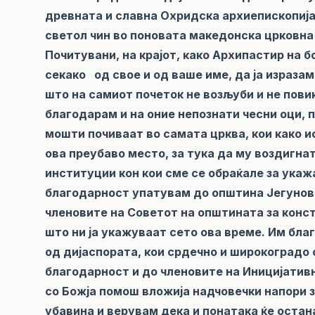
древната и славна Охридска архиепископија
светол чин во поновата македонска црковна 
Почитувани, на крајот, како Архипастир на 
секако од свое и од ваше име, да ја изразам
што на самиот почеток не возљуби и не пови
благодарам и на оние непознати чесни оци, 
мошти почиваат во самата црква, кои како 
ова преубаво место, за тука да му воздигна
институции кон кои сме се обраќале за ука
благодарност упатувам до oпштина Јегуновце
членовите на Советот на општината за конс
што ни ја укажуваат сето ова време. Им бла
од дијаспората, кои срдечно и широкоградо 
благодарност и до членовите на Иницијатив
со Божја помош вложија надчовечки напори з
убавина и верувам дека и понатака ќе оста