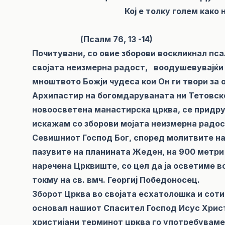
Кој е толку голем како нашиот Бог
(Псалм 76, 13 -14)
Почитувани, со овие зборови воскликнал псал
својата неизмерна радост, воодушевувајќи 
мноштвото Божји чудеса кои Он ги твори за он
Архипастир на богомдаруваната ни Тетовско
новоосветена манастирска црква, се придруж
искажам со зборови мојата неизмерна радос
Севишниот Господ Бог, според молитвите на 
пазувите на планината Жеден, на 900 метри
наречена Црквиште, со цел да ја осветиме 
токму на св. вмч. Георгиј Победоносец.
Зборот Црква во својата есхатолошка и сот
основал нашиот Спасител Господ Исус Христо
христијани терминот црква го употребуваме