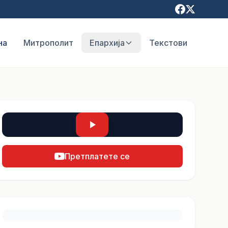
на
Митрополит
Епархија
Текстови
Претплатете се