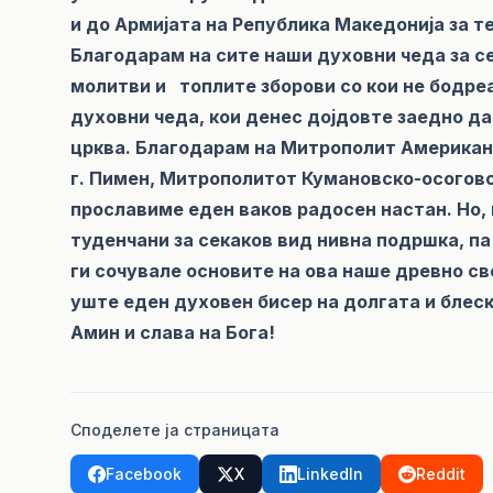
и до Армијата на Република Македонија за т
Благодарам на сите наши духовни чеда за се
молитви и топлите зборови со кои не бодре
духовни чеда, кои денес дојдовте заедно д
црква. Благодарам на Митрополит Американ
г. Пимен, Митрополитот Кумановско-осоговск
прославиме еден ваков радосен настан. Но,
туденчани за секаков вид нивна подршка, па 
ги сочувале основите на ова наше древно с
уште еден духовен бисер на долгата и блес
Амин и слава на Бога!
Споделете ја страницата
Facebook
X
LinkedIn
Reddit