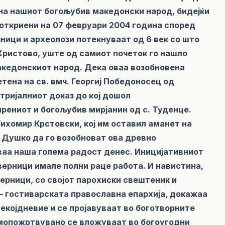
на нашиот богољубив македонски народ, бидејќи
 откриени на 07 февруари 2004 година според
ици и археолози потекнуваат од 6 век со што
Христово, уште од самиот почеток го нашло
македонскиот народ. Дека оваа возобновена
ена на св. вмч. Георгиј Победоносец од
атријалниот доказ до кој дошол
ениот и богољубив мирјанин од с. Туденце.
хомир Крстовски, кој им оставил аманет на
и Душко да го возобноват ова древно
ваа наша голема радост денес. Иницијативниот
ерници имале полни раце работа. И навистина,
верници, со својот парохиски свештеник и
 – гостиварската православна епархија, докажаа
секојдневие и се пројавуваат во боготворните
самопожртвувано се вложуваат во богоугодни