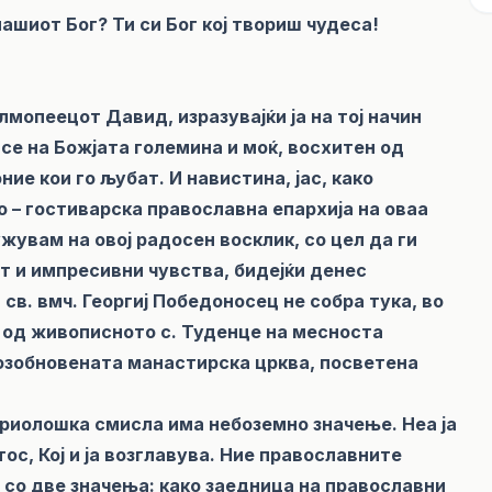
? Ти си Бог кој твориш чудеса!
мопеецот Давид, изразувајќи ја на тој начин
се на Божјата големина и моќ, восхитен од
ие кои го љубат. И навистина, јас, како
 – гостиварска православна епархија на оваа
увам на овој радосен восклик, со цел да ги
т и импресивни чувства, бидејќи денес
св. вмч. Георгиј Победоносец не собра тука, во
 од живописното с. Туденце на месноста
возобновената манастирска црква, посветена
ириолошка смисла има небоземно значење. Неа ја
с, Кој и ја возглавува. Ние православните
 со две значења: како заедница на православни