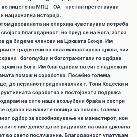
 во лицето на МПЦ – ОА – настан претставува
и национална историја.
богомдарованата ни епархија чувствувам потреба
 својата благодарност, но пред сѐ на Бога, затоа
ка да бидеме членови на Црквата Божја. Им
првите градители на оваа манастирска црква, чии
искрени богољубци и боготражители го одбраа
т храм на Бога. Им благодарам на сите надлежни
жаната помош и соработка. Посебно голема
, до нејзиниот градоначалник г. Тони Коцески и
труктивната соработка и постојаната подршка
годарам на сите наши возљубени браќа и сестри
се одзваа на нашите повици за помош. Голема
ниот одбор за возобновување на манастирот, кои
а сите ние денес да се радуваме на оваа црковна
нат во свето послушание. Благодарност упатувам