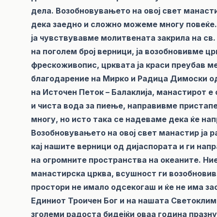
дела. Возобновувањето на овој свет манасти
дека заедно и сложно можеме многу повеќе.
ја чувствувавме молитвената закрила на св.
на поголем број верници, ја возобновивме цр
фрескоживопис, црквата ја краси преубав м
благодарение на Мирко и Радица Димоски о
на Источен Петок – Балаклија, манастирот е
и чиста вода за пиење, направивме пристап
многу, но исто така се надеваме дека ќе на
Возобновувањето на овој свет манастир ја р
кај нашите верници од дијаспората и ги напр
на огромните пространства на океаните. Ние
манастирска црква, всушност ги возобнови
простори не имало одсекогаш и ќе не има за
Единиот Троичен Бог и на нашата Светоклиме
зголеми радоста бидејќи оваа година празн