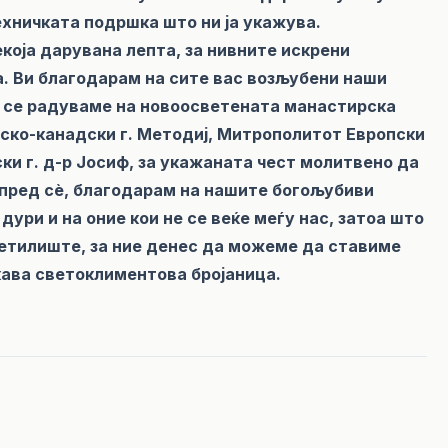
ехничката подршка што ни ја укажува.
која дарувана лепта, за нивните искрени
а. Ви благодарам на сите вас возљубени наши
а се радуваме на новоосветената манастирска
ско-канадски г. Методиј, Митрополитот Европски
и г. д-р Јосиф, за укажаната чест молитвено да
 пред сѐ, благодарам на нашите богољубиви
дури и на оние кои не се веќе меѓу нас, затоа што
ветилиште, за ние денес да можеме да ставиме
кава светоклиментова бројаница.