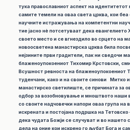
тука православниот аспект на идентитетот 
самите темели на оваа света црква, кои беа
научните истражувања на компетентни научн
тие јасно нѐ потсетуваат дека евангелието 
своето место и се вгнездило во срцето на 
новоосветена манастирска црква била посвет
нејзините први градители, пак ни сведочи м
блаженоупокоениот Тихомир Крстовски, смир
Всушност ревноста на блаженоупокоениот Ти
туденчани, како и на своите синови Митко 
манастирско светилиште, се причината за о
одбор за возобновување и мноштвото наши в
со своите надчовечки напори оваа група на 
искрената и постојана подршка на Тетовско
дека чудата Божји се случуват и во нашето 
дела на оние кои искрено го љубат Бога и 