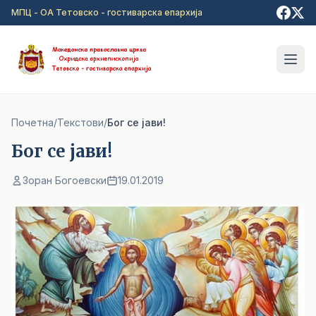
Прејди на главна содржина
МПЦ - ОА Тетовско - гостиварска епархија
Почетна
/
Текстови
/
Бог се јави!
Бог се јави!
Зоран Богоевски
19.01.2019