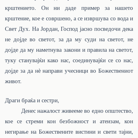
крштението. Он ни даде пример за нашето
крштение, кое е совршено, а се извршува со вода и
Свет Дух. На Јордан, Господ јасно посведочи дека
не дојде во светот, за да му суди на светот, не
дојде да му наметнува закони и правила на светот,
туку станувајќи како нас, соединувајќи се со нас,
дојде за да нѐ направи учесници во Божествениот
живот.
Драги браќа и сестри,
Денес нажалост живееме во едно општество,
кое се стреми кон безбожност и атеизам, кон
негирање на Божествените вистини и свети тајни,