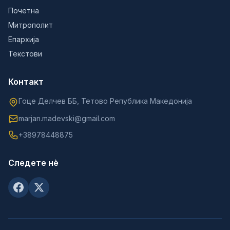
Почетна
Митрополит
Епархија
Текстови
Контакт
Гоце Делчев ББ, Тетово Република Македонија
marjan.madevski@gmail.com
+38978448875
Следете нè