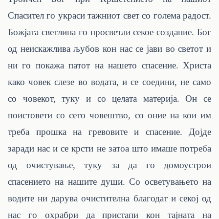
Спасител го украси тажниот свет со голема радост.
Божјата светлина го просветли секое создание. Бог
од неискажлива љубов кон нас се јави во светот и
ни го покажа патот на нашето спасение. Христа
како човек слезе во водата, и се соедини, не само
со човекот, туку и со целата материја. Он се
поистовети со сето човештво, со оние на кои им
треба прошка на гревовите и спасение. Дојде
заради нас и се крсти не затоа што имаше потреба
од очистување, туку за да го домоустрои
спасението на нашите души. Со осветувањето на
водите ни дарува очистителна благодат и секој од
нас го охрабри да пристапи кон тајната на