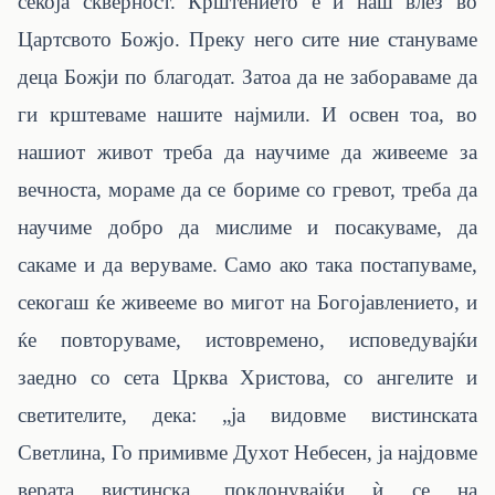
секоја скверност. Крштението е и наш влез во
Цартсвото Божјо. Преку него сите ние стануваме
деца Божји по благодат. Затоа да не забораваме да
ги крштеваме нашите најмили. И освен тоа, во
нашиот живот треба да научиме да живееме за
вечноста, мораме да се бориме со гревот, треба да
научиме добро да мислиме и посакуваме, да
сакаме и да веруваме. Само ако така постапуваме,
секогаш ќе живееме во мигот на Богојавлението, и
ќе повторуваме, истовремено, исповедувајќи
заедно со сета Црква Христова, со ангелите и
светителите, дека: „ја видовме вистинската
Светлина, Го примивме Духот Небесен, ја најдовме
верата вистинска, поклонувајќи ѝ се на