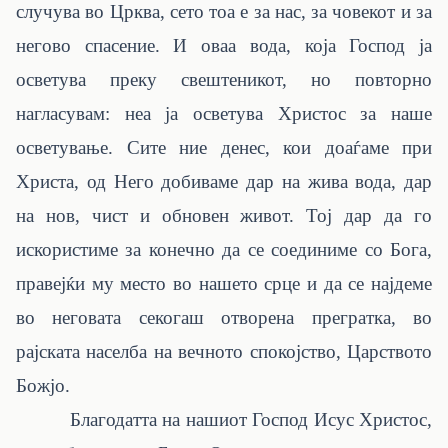
случува во Црква, сето тоа е за нас, за човекот и за
негово спасение. И оваа вода, која Господ ја
осветува преку свештеникот, но повторно
нагласувам: неа ја осветува Христос за наше
осветување. Сите ние денес, кои доаѓаме при
Христа, од Него добиваме дар на жива вода, дар
на нов, чист и обновен живот. Тој дар да го
искористиме за конечно да се соединиме со Бога,
правејќи му место во нашето срце и да се најдеме
во неговата секогаш отворена прегратка, во
рајската населба на вечното спокојство, Царството
Божјо.
Благодатта на нашиот Господ Исус Христос,