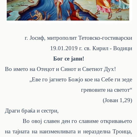
г. Јосиф, митрополит Тетовско-гостиварски
19.01.2019 г. св. Кирил - Водици
Бог се јави!
Во името на Отецот и Синот и Светиот Дух!
„Еве го јагнето Божјо кое на Себе ги зеде
гревовите на светот“
(Јован 1,29)
Драги браќа и сестри,
Во овој славен ден го славиме откривањето
на тајната на наизменливата и неразделна Троица,