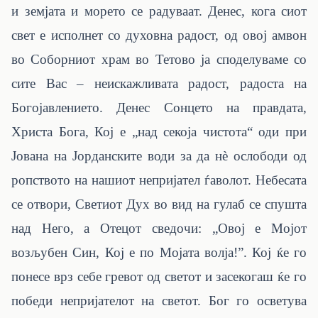
и земјата и морето се радуваат. Денес, кога сиот
свет е исполнет со духовна радост, од овој амвон
во Соборниот храм во Тетово ја споделуваме со
сите Вас – неискажливата радост, радоста на
Богојавлението. Денес Сонцето на правдата,
Христа Бога, Кој е „над секоја чистота“ оди при
Јована на Јорданските води за да нè ослободи од
ропството на нашиот непријател ѓаволот. Небесата
се отвори, Светиот Дух во вид на гулаб се спушта
над Него, а Отецот сведочи: „Овој е Мојот
возљубен Син, Кој е по Мојата волја!”. Кој ќе го
понесе врз себе гревот од светот и засекогаш ќе го
победи непријателот на светот. Бог го осветува