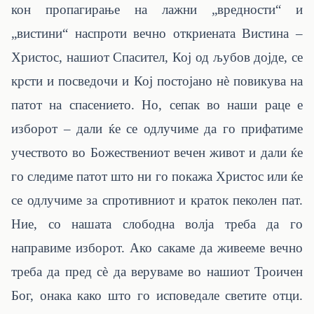
кон пропагирање на лажни „вредности“ и
„вистини“ наспроти вечно откриената Вистина –
Христос, нашиот Спасител, Кој од љубов дојде, се
крсти и посведочи и Кој постојано нè повикува на
патот на спасението. Но, сепак во наши раце е
изборот – дали ќе се одлучиме да го прифатиме
учеството во Божествениот вечен живот и дали ќе
го следиме патот што ни го покажа Христос или ќе
се одлучиме за спротивниот и краток пеколен пат.
Ние, со нашата слободна волја треба да го
направиме изборот. Ако сакаме да живееме вечно
треба да пред сè да веруваме во нашиот Троичен
Бог, онака како што го исповедале светите отци.