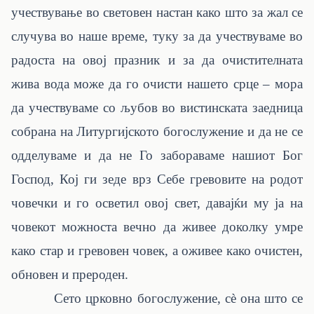
учествување во световен настан како што за жал се
случува во наше време, туку за да учествуваме во
радоста на овој празник и за да очистителната
жива вода може да го очисти нашето срце – мора
да учествуваме со љубов во вистинската заедница
собрана на Литургијското богослужение и да не се
одделуваме и да не Го забораваме нашиот Бог
Господ, Кој ги зеде врз Себе гревовите на родот
човечки и го осветил овој свет, давајќи му ја на
човекот можноста вечно да живее доколку умре
како стар и гревовен човек, а оживее како очистен,
обновен и прероден.
Сето црковно богослужение, сè она што се