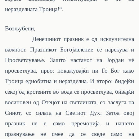
неразделната Троица!“.
Возљубени,
Денешниот празник е од исклучителна
важност. Празникот Богојавление се нарекува и
Просветлување. Зашто настанот на Јордан нè
просветлува, прво: покажувајќи ни Го Бог како
Троица еднобитна и неразделна. И второ: бидејќи
секој од крстените во вода се просветлува, бивајќи
восиновен од Отецот на светлината, со заслуга на
Синот, со силата на Светиот Дух. Затоа овој
празник не е само церемонија и нашето
празнување не смее да се сведе само на