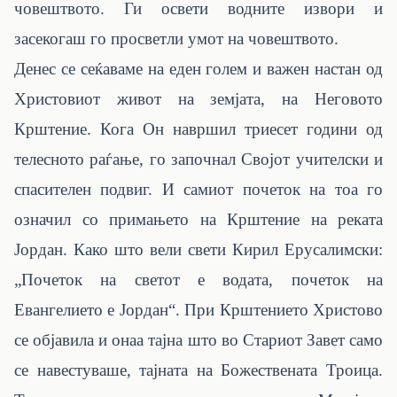
човештвото. Ги освети водните извори и
засекогаш го просветли умот на човештвото.
Денес се сеќаваме на еден голем и важен настан од
Христовиот живот на земјата, на Неговото
Крштение. Кога Он навршил триесет години од
телесното раѓање, го започнал Својот учителски и
спасителен подвиг. И самиот почеток на тоа го
означил со примањето на Крштение на реката
Јордан. Како што вели свети Кирил Ерусалимски:
„Почеток на светот е водата, почеток на
Евангелието е Јордан“. При Крштението Христово
се објавила и онаа тајна што во Стариот Завет само
се навестуваше, тајната на Божествената Троица.