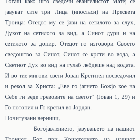
Тогаш како што сведочи евангелистот Матеј се
јавуват сите три Лица (ипостаси) на Пресвета
Троица: Отецот му се јави на сетилото за слух,
Духот на сетилото за вид, а Синот дури и на
сетилото за допир. Отецот го изговори Своето
сведоштво за Синот, Синот се крсти во вода, а
Светиот Дух во вид на гулаб лебдеше над водата.
И во тие мигови свети Јован Крстител посведочил
и рекол за Христа:
„Еве го јагнето Божјо кое на
Себе ги зеде гревовите на светот“ (Јован 1, 29)
и
Го потопил и Го крстил во Јордан.
Почитувани верници,
Богојавлението, јавувањето на нашиот
Троичен Бог при Кршетението на нашиот