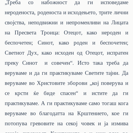
„Треба со набожност да ги исповедаме
нероденоста, роденоста и исходењето, трите лични
својства, неподвижни и непроменливи на Лицата
на Пресвета Троица: Отецот, како нероден и
беспочетен; Синот, како роден и беспочетен;
Светиот Дух, како исходен од Отецот, испратен
преку Синот и совечен“. Исто така треба да
веруваме и да ги практикуваме Светите тајни. Да
веруваме во Христовите зборови „кој поверува и
се крсти ќе биде спасен“ и истите да ги
практикуваме. А ги практикуваме само тогаш кога
веруваме во благодатта на Крштението, кое ги
потопува гревовите на секој човек и ја измива