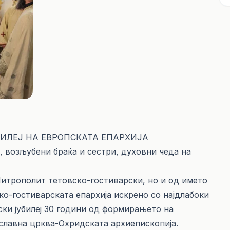
ИЛЕЈ НА ЕВРОПСКАТА ЕПАРХИЈА
 возљубени браќа и сестри, духовни чеда на
Митрополит тетовско-гостиварски, но и од името
о-гостиварската епархија искрено со најдлабоки
ски јубилеј 30 години од формирањето на
славна црква-Охридската архиепископија.