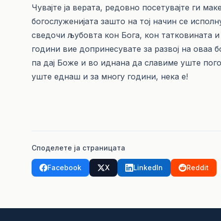
Чувајте ја верата, редовно посетувајте ги ма
богослуженијата зашто на тој начин се исполн
сведочи љубовта кон Бога, кон татковината и
години вие допринесувате за развој на оваа 
па дај Боже и во иднана да славиме уште пого
уште еднаш и за многу години, нека е!
Споделете ја страницата
Facebook
X
LinkedIn
Reddit