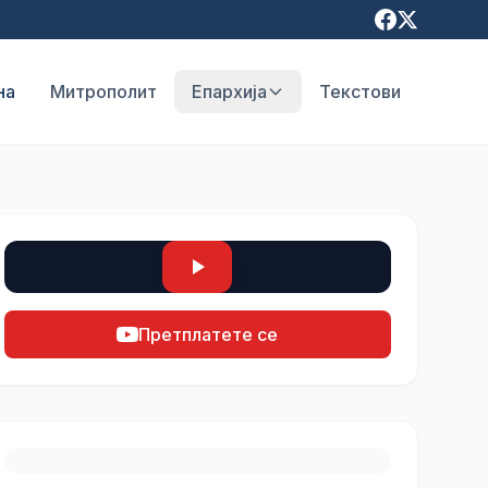
на
Митрополит
Епархија
Текстови
Претплатете се