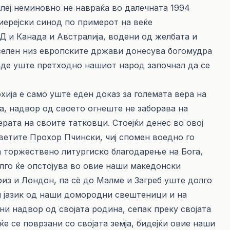
илеј неминовно не навраќа во далечната 1994
иерејски синод по примерот на веќе
 и Канада и Австралија, водени од желбата и
аселен низ европските држави донесува богомудра
каде уште претходно нашиот народ започнал да се
ија е само уште еден доказ за големата вера на
а, надвор од своето огнеште не заборава на
ерата на своите татковци. Стоејќи денес во овој
ветите Прохор Пчински, чиј спомен воедно го
ва торжествено литургиско благодарење на Бога,
лго ќе опстојува во овие наши македонски
из и Лондон, па сè до Малме и Загреб уште долго
и јазик од наши домородни свештеници и на
ни надвор од својата родина, сепак преку својата
ќе се поврзани со својата земја, бидејќи овие наши