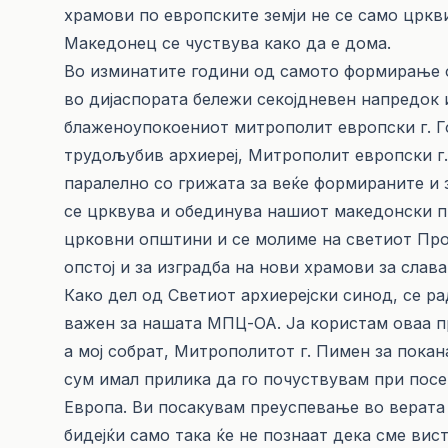
храмови по европските земји не се само цркви
Македонец се чуствува како да е дома.
Во изминатите години од самото формирање о
во дијаспората бележи секојдневен напредок и
блаженоупокоениот митрополит европски г. Г
трудољубив архиереј, Митрополит европски г.
паралелно со грижата за веќе формираните и
се црквува и обединува нашиот македонски п
црковни општини и се молиме на светиот Про
опстој и за изградба на нови храмови за слава
Како дел од Светиот архиерејски синод, се ра
важен за нашата МПЦ-ОА. Ја користам оваа пр
а мој собрат, Митрополитот г. Пимен за покан
сум имал прилика да го почуствувам при пос
Европа. Ви посакувам преуспевање во верата 
бидејќи само така ќе не познаат дека сме вис