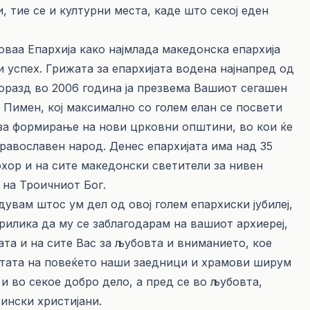
, тие се и културни места, каде што секој еден
ваа Епархија како најмлада македонска епархија
 успех. Грижата за епархијата водена најнапред од
оразд во 2006 година ја презвема Вашиот сегашен
 Пимен, кој максимално со голем елан се посвети
 за формирање на нови црковни општини, во кои ќе
равославен народ. Денес епархијата има над 35
хор и на сите македонски светители за нивен
 на Троичниот Бог.
дувам штос ум дел од овој голем епархиски јубилеј,
илика да му се заблагодарам на вашиот архиереј,
ата и на сите Вас за љубовта и вниманието, кое
етата на повеќето наши заедници и храмови ширум
и во секое добро дело, а пред се во љубовта,
тински христијани.