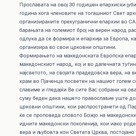
Прославата на овој 30 годишен епархиски јуб
година кога членовите на тогашниот Свет арх
организираните прекугранични епархии во САД
барањата на големиот број на верен народ р
одлука да се формира и епархија за Европа, 
организира во свои црковни општини.
Формирањето на македонската Европска епарх
македонскиот народ, кој и во далечната туѓин
најсветото, на својата прадедовска вера, на в
храм во Пјаченца посветен на нашиот голем с
славиме и гледајќи Ве сите Вас собрани на о
суму беден дека нашето православие уште до
црковни општини, кои распространети од Пар
ќе се проповеда словото Божјо на македонск
идните македонски поколенија, кои иако роде
вера и љубовта кон Светата Црква, постојано 