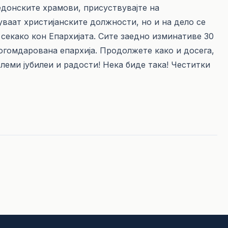
кедонските храмови, присуствувајте на
уваат христијанските должности, но и на дело се
 секако кон Епархијата. Сите заедно изминативе 30
богомдарована епархија. Продолжете како и досега,
леми јубилеи и радости! Нека биде така! Честитки