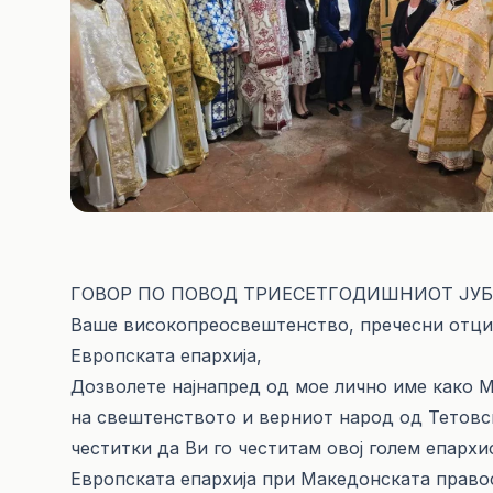
ГОВОР ПО ПОВОД ТРИЕСЕТГОДИШНИОТ ЈУБ
Ваше високопреосвештенство, пречесни отци,
Европската епархија,
Дозволете најнапред од мое лично име како 
на свештенството и верниот народ од Тетовск
честитки да Ви го честитам овој голем епархи
Европската епархија при Македонската право