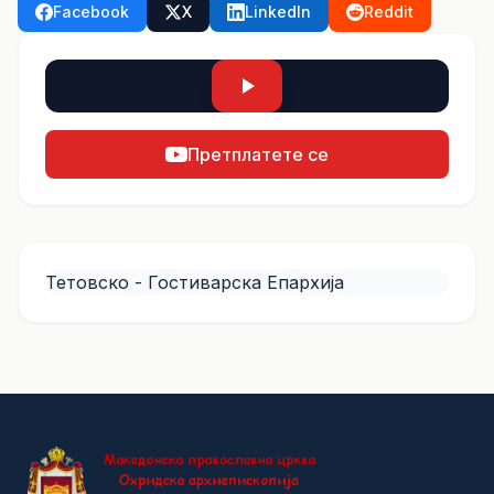
Facebook
X
LinkedIn
Reddit
Претплатете се
Тетовско - Гостиварска Епархија