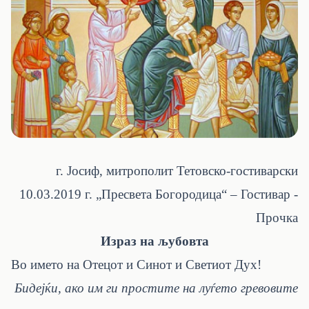
г. Јосиф, митрополит Тетовско-гостиварски
10.03.2019
г. „Пресвета Богородица“ – Гостивар -
Прочка
Израз на љубовта
Во името на Отецот и Синот и Светиот Дух
!
Бидејќи, ако им ги простите на луѓето гревовите