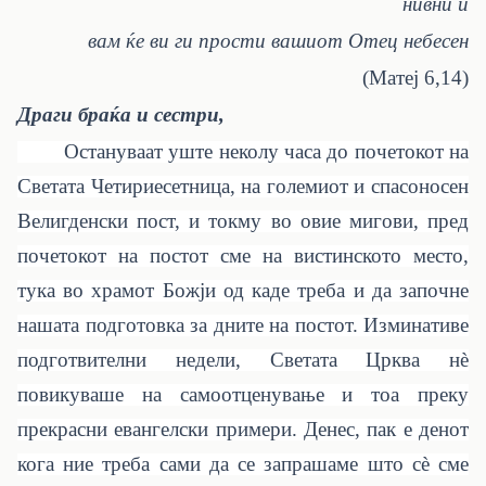
нивни и
вам ќе ви ги прости вашиот Отец небесен
(Матеј 6,14)
Драги браќа и сестри,
Остануваат уште неколу часа до почетокот на
Светата Четириесетница, на големиот и спасоносен
Велигденски пост, и токму во овие мигови, пред
почетокот на постот сме на вистинското место,
тука во храмот Божји од каде треба и да започне
нашата подготовка за дните на постот. Изминативе
подготвителни недели, Светата Црква нè
повикуваше на самоотценување и тоа преку
прекрасни евангелски примери. Денес, пак е денот
кога ние треба сами да се запрашаме што сè сме