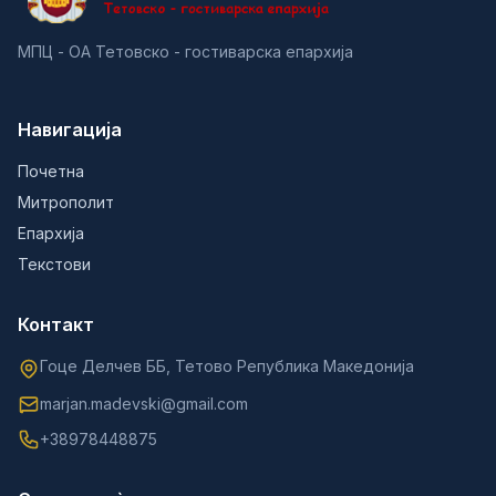
МПЦ - ОА Тетовско - гостиварска епархија
Навигација
Почетна
Митрополит
Епархија
Текстови
Контакт
Гоце Делчев ББ, Тетово Република Македонија
marjan.madevski@gmail.com
+38978448875