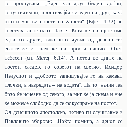
со простување. „Еден кон друг бидете добри,
сочуствителни, проштевајќи си еден на друг, како
што и Бог ви прости во Христа“ (Ефес. 4,32)
нè
советува апостолот Павле.
Кога ќе си простиме
едни со други, како што чувме од денешното
евангелие и „нам ќе ни прости нашиот Отец
небесен (сп. Матеј, 6,14). А потоа во дните на
постот, следете го советот на светиот Исидор
Пелусиот и „доброто запишувајте го на камени
плочки, а навредата – на водата“. На тој начин таа
брзо ќе исчезне од секого, за миг ќе ја снема и ние
ќе можеме слободно да се фокусираме на постот.
Од денешното апостолско, четиво ги слушнавме и
Павловите зборови: „Ноќта помина, а денот се