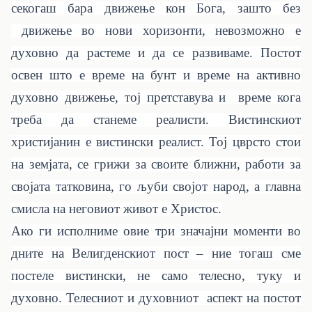
секогаш бара движење кон Бога, зашто без
движење во нови хоризонти, невозможно е
духовно да растеме и да се развиваме. Постот
освен што е време на бунт и време на активно
духовно движење, тој претставува и време кога
треба да станеме реалисти. Вистинскиот
христијанин е вистински реалист. Тој цврсто стои
на земјата, се грижи за своите ближни, работи за
својата татковина, го љуби својот народ, а главна
смисла на неговиот живот е Христос.
Ако ги исполниме овие три значајни моменти во
дните на Велигденскиот пост – ние тогаш сме
постеле вистински, не само телесно, туку и
духовно. Телесниот и духовниот аспект на постот