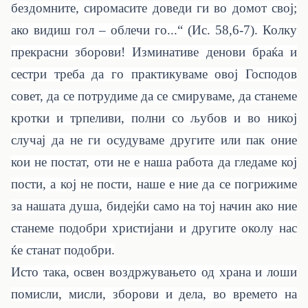
бездомните, сиромасите доведи ги во домот свој;
ако видиш гол – облечи го...“ (Ис. 58,6-7). Колку
прекрасни зборови! Изминативе денови браќа и
сестри треба да го практикуваме овој Господов
совет, да се потрудиме да се смируваме, да станеме
кротки и трпеливи, полни со љубов и во никој
случај да не ги осудуваме другите или пак оние
кои не постат, оти не е наша работа да гледаме кој
пости, а кој не пости, наше е ние да се погрижиме
за нашата душа, бидејќи само на тој начин ако ние
станеме подобри христијани и другите околу нас
ќе станат подобри.
Исто така, освен воздржувањето од храна и лоши
помисли, мисли, зборови и дела, во времето на