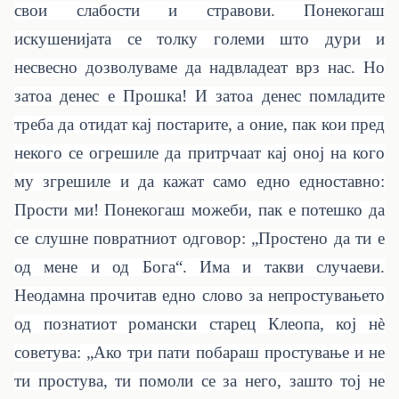
свои слабости и стравови. Понекогаш
искушенијата се толку големи што дури и
несвесно дозволуваме да надвладеат врз нас. Но
затоа денес е Прошка! И затоа денес помладите
треба да отидат кај постарите, а оние, пак кои пред
некого се огрешиле да притрчаат кај оној на кого
му згрешиле и да кажат само едно едноставно:
Прости ми! Понекогаш можеби, пак е потешко да
се слушне повратниот одговор: „Простено да ти е
од мене и од Бога“. Има и такви случаеви.
Неодамна прочитав едно слово за непростувањето
од познатиот романски старец Клеопа, кој нè
советува: „Ако три пати побараш простување и не
ти простува, ти помоли се за него, зашто тој не