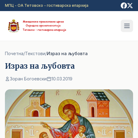
Прејди на главна содржина
МПЦ - ОА Тетовско - гостиварска епархија
Почетна
/
Текстови
/
Израз на љубовта
Израз на љубовта
Зоран Богоевски
10.03.2019