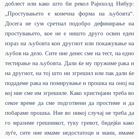
доблест или како што би рекол Рајнхолд Нибур:
„Простувањето е конечна форма на љубовта“.
Досега не сум сретнал подобро дефинирање на
простувањето, кое не е ништо друго освен еден
израз на љубовта кон другиот или покажување на
љубов на дело. Сите ние денес сме на тест, на едно
тестирање на љубовта. Дали ќе му пружиме рака и
на другиот, на тој што ни згрешил или пак дали ќе
подадеме рака на помирување и прошка на оној на
кој ние сме им згрешиле. Како христијани треба во
секое време да сме подготвени да простиме и да
побараме прошка. Ние во никој случај не треба да
го мразиме грешникот, туку гревот, бидејќи како
луѓе, сите ние имаме недостатоци и мани, имаме