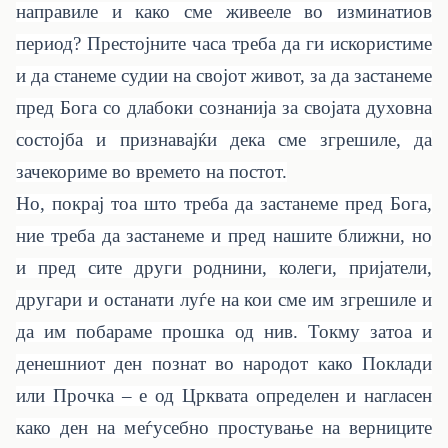
направиле и како сме живееле во изминатиов
период? Престојните часа треба да ги искористиме
и да станеме судии на својот живот, за да застанеме
пред Бога со длабоки сознанија за својата духовна
состојба и признавајќи дека сме згрешиле, да
зачекориме во времето на постот.
Но, покрај тоа што треба да застанеме пред Бога,
ние треба да застанеме и пред нашите ближни, но
и пред сите други роднини, колеги, пријатели,
другари и останати луѓе на кои сме им згрешиле и
да им побараме прошка од нив. Токму затоа и
денешниот ден
познат во народот како
Поклади
или Прочка – е од Црквата определен и нагласен
како ден на меѓусебно простување на верниците