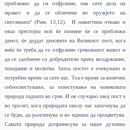
приближи: да ги отфрлиме, пак сите дела на
мракот и да се облечеме во оружјето на
светлината“ (Рим. 13,12). И навистина откако и
оваа престојна ноќ ќе помине ќе се приближи
денот, ќе дојдат деновите на Великиот пост, кога
веќе ќе треба да го отфрлиме гревовниот живот и
да се здобиеме со добродетели преку воздржание,
покајание и молитва. Затоа постот е очекувано и
потребно време за сите нас. Тоа е време за конечно
себеосвестување, за освестување на човековата
природа падната во грев. И не случајно овој пост е
во пролет, кога природата околу нас започнува да
се буди, да разеленува и во иднина да процветува.
Самата природа допринесува за наше духовно