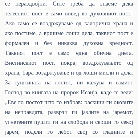
се нераздвојни. Сите треба да знаеме дека
телесниот пост е само вовед во духовниот пост.
Ако само се воздржуваме од калорична храна и
ако постиме, а вршиме лоши дела, таквиот пост е
формален и без никаква духовна вредност.
Таквиот пост е само една обична диета.
Вистинскиот пост, покрај воздржувањето од
храна, бара воздржување и од лоши мисли и дела.
За суштината на постот, ни кажува и самиот
Господ во книгата на пророк Исаија, каде се вели:
„Еве го постот што го избрав: раскини ги оковите
на неправдата, разврзи ги јазлите на јаремот,
угнетените пушти ги на слобода и скрши го секој
јарем; подели го лебот свој со гладните и