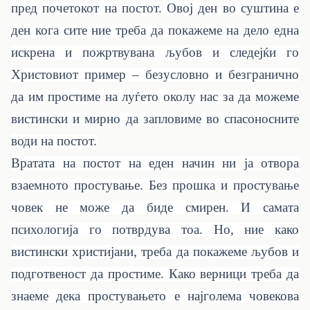
пред почетокот на постот. Овој ден во суштина е
ден кога сите ние треба да покажеме на дело една
искрена и пожртвувана љубов и следејќи го
Христовиот пример – безусловно и безгранично
да им простиме на луѓето околу нас за да можеме
вистински и мирно да запловиме во спасоносните
води на постот.
Вратата на постот на еден начин ни ја отвора
взаемното простување. Без прошка и простување
човек не може да биде смирен. И самата
психологија го потврдува тоа. Но, ние како
вистински христијани, треба да покажеме љубов и
подготвеност да простиме. Како верници треба да
знаеме дека простувањето е најголема човекова