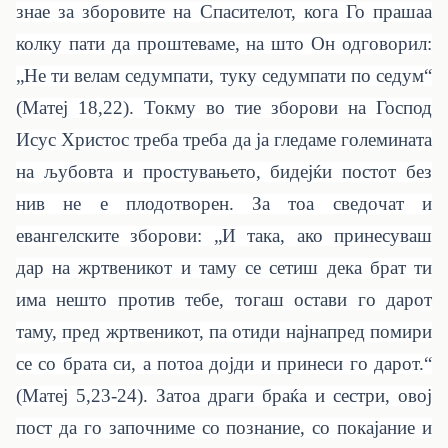
знае за зборовите на Спасителот, кога Го прашаа
колку пати да проштеваме, на што Он одговорил:
„Не ти велам седумпати, туку седумпати по седум“
(Матеј 18,22). Токму во тие зборови на Господ
Исус Христос треба треба да ја гледаме големината
на љубовта и простувањето, бидејќи постот без
нив не е плодотворен. За тоа сведочат и
евангелските зборови: „И така, ако принесуваш
дар на жртвеникот и таму се сетиш дека брат ти
има нешто против тебе, тогаш остави го дарот
таму, пред жртвеникот, па отиди најнапред помири
се со брата си, а потоа дојди и принеси го дарот.“
(Матеј 5,23-24). Затоа драги браќа и сестри, овој
пост да го започниме со познание, со покајание и