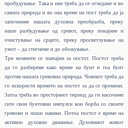
пробудување. Така и ние треба да се огледаме и во
самата природа и во ова време на пост треба да ја
започниме нашата духовна преобразба, преку
наше разбудување од гревот, преку покајние и
очистување на срцето, преку просветлување на
умот – да стигнеме и до обожување.
Три моменти се значајни за постот. Постот треба
да го разбереме како време на бунт и тоа бунт
против нашата гревовна природа. Човекот треба да
го искористи времето на постот за да се промени.
Затоа треба во престојниот период да ги насочиме
сите свои бунтовни импулси кон борба со своите
гревови и лоши навики. Потоа постот е време на
активно духовно движење. Духовниот живот