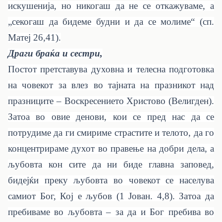
искушенија, но никогаш да не се откажуваме, а
„секогаш да бидеме будни и да се молиме“ (сп.
Матеј 26,41).
Драги браќа и сестри,
Постот претставува духовна и телесна подготовка
на човекот за влез во тајната на празникот над
празниците – Воскресението Христово (Велигден).
Затоа во овие денови, кои се пред нас да се
потрудиме да ги смириме страстите и телото, да го
концентрираме духот во правење на добри дела, а
љубовта кон сите да ни биде главна заповед,
бидејќи преку љубовта во човекот се населува
самиот Бог, Кој е љубов (1 Јован. 4,8). Затоа да
пребиваме во љубовта – за да и Бог пребива во