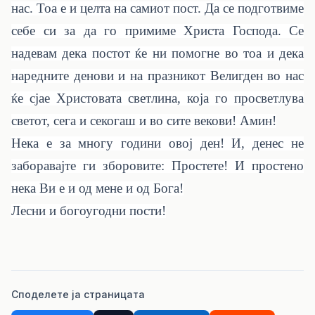
нас. Тоа е и целта на самиот пост. Да се подготвиме
себе си за да го примиме Христа Господа. Се
надевам дека постот ќе ни помогне во тоа и дека
наредните денови и на празникот Велигден во нас
ќе сјае Христовата светлина, која го просветлува
светот, сега и секогаш и во сите векови! Амин!
Нека е за многу години овој ден! И, денес не
заборавајте ги зборовите: Простете! И простено
нека Ви е и од мене и од Бога!
Лесни и богоугодни пости!
Споделете ја страницата