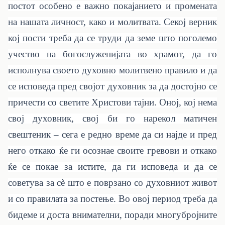
постот особено е важно покајанието и промената
на нашата личност, како и молитвата. Секој верник
кој пости треба да се труди да земе што поголемо
учество на богослуженијата во храмот, да го
исполнува своето духовно молитвено правило и да
се исповеда пред својот духовник за да достојно се
причести со светите Христови тајни. Оној, кој нема
свој духовник, свој би го нарекол матичен
свештеник – сега е редно време да си најде и пред
него откако ќе ги осознае своите гревови и откако
ќе се покае за истите, да ги исповеда и да се
советува за сè што е поврзано со духовниот живот
и со правилата за постење. Во овој период треба да
бидеме и доста внимателни, поради многубројните